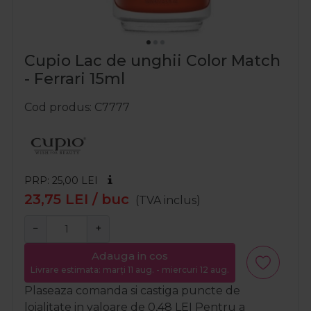
Cupio Lac de unghii Color Match
- Ferrari 15ml
Cod produs
C7777
PRP: 25,00
LEI
23,75
LEI
/ buc
(TVA inclus)
−
+
Adauga in cos
Livrare estimata: marți 11 aug. - miercuri 12 aug.
Plaseaza comanda si castiga puncte de
loialitate in valoare de
0,48
LEI
Pentru a