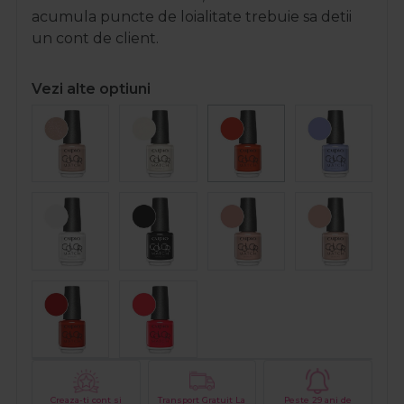
acumula puncte de loialitate trebuie sa detii
un cont de client.
Vezi alte optiuni
Creaza-ti cont si
Transport Gratuit La
Peste 29 ani de