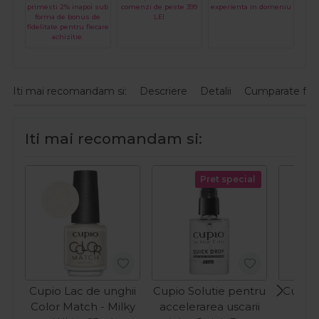
primesti 2% inapoi sub
comenzi de peste 399
experienta in domeniu
forma de bonus de
LEI
fidelitate pentru fiecare
achizitie.
Iti mai recomandam si:
Descriere
Detalii
Cumparate fre
Iti mai recomandam si:
Pret special
Cupio Lac de unghii
Cupio Solutie pentru
Cupio 
Color Match - Milky
accelerarea uscarii
Col