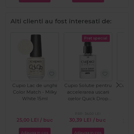
Alti clienti au fost interesati de:
Pret special
Cupio Lac de unghii
Cupio Solutie pentru
Cupio 
Color Match - Milky
accelerarea uscarii
Col
White 15ml
ojelor Quick Drop
Butt
11ml
PRP:
34,00
LEI
25,00
LEI
/ buc
30,39
LEI
/ buc
25,
Adauga in cos
Adauga in cos
Ada