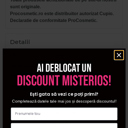
sunt originale.
Procosmetic.ro este distribuitor autorizat Cupio.
Declaratie de conformitate ProCosmetic.
Detalii
SKU
C7777
Ai deblocat un
Categorii
Oja clasica
discount misterios!
Brand
Cupio
Beneficii
Acoperire perfecta,
Rezistenta
Ești gata să vezi ce poți primi?
Completează datele tale mai jos și descoperă discountul!
Cantitate
15ml
Tip produs
Lac unghii
Zona corporala
Unghii