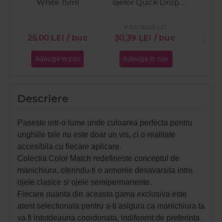
White 15ml
ojelor Quick Drop
Butt
11ml
PRP:
34,00
LEI
25,00
LEI
/ buc
30,39
LEI
/ buc
25,
Adauga in cos
Adauga in cos
Ada
Descriere
Paseste intr-o lume unde culoarea perfecta pentru
unghiile tale nu este doar un vis, ci o realitate
accesibila cu fiecare aplicare.
Colectia Color Match redefineste conceptul de
manichiura, oferindu-ti o armonie desavarsita intre
ojele clasice si ojele semipermanente.
Fiecare nuanta din aceasta gama exclusiva este
atent selectionata pentru a-ti asigura ca manichiura ta
va fi intotdeauna coordonata, indiferent de preferinta