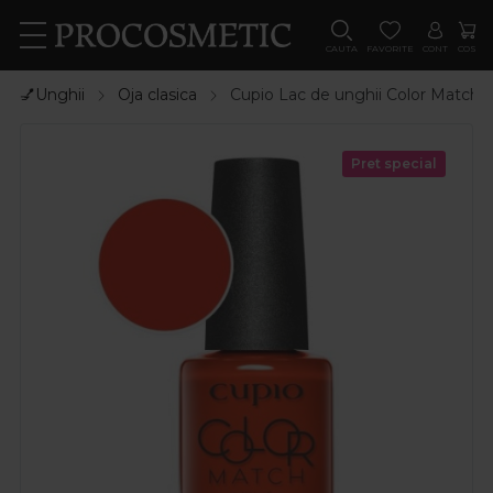
CAUTA
FAVORITE
CONT
COS
💅Unghii
Oja clasica
Cupio Lac de unghii Color Match - 
Pret special