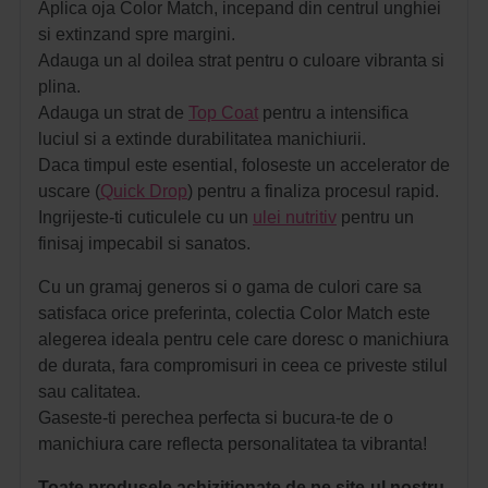
Aplica oja Color Match, incepand din centrul unghiei
si extinzand spre margini.
Adauga un al doilea strat pentru o culoare vibranta si
plina.
Adauga un strat de
Top Coat
pentru a intensifica
luciul si a extinde durabilitatea manichiurii.
Daca timpul este esential, foloseste un accelerator de
uscare (
Quick Drop
) pentru a finaliza procesul rapid.
Ingrijeste-ti cuticulele cu un
ulei nutritiv
pentru un
finisaj impecabil si sanatos.
Cu un gramaj generos si o gama de culori care sa
satisfaca orice preferinta, colectia Color Match este
alegerea ideala pentru cele care doresc o manichiura
de durata, fara compromisuri in ceea ce priveste stilul
sau calitatea.
Gaseste-ti perechea perfecta si bucura-te de o
manichiura care reflecta personalitatea ta vibranta!
Toate produsele achizitionate de pe site-ul nostru