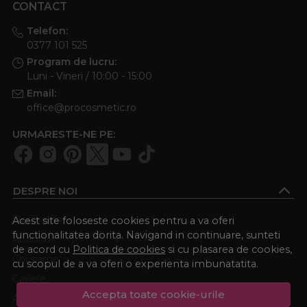
CONTACT
Telefon:
0377 101 525
Program de lucru:
Luni - Vineri / 10:00 - 15:00
Email:
office@procosmetic.ro
URMARESTE-NE PE:
DESPRE NOI
Despre noi
Acest site foloseste cookies pentru a va oferi
functionalitatea dorita. Navigand in continuare, sunteti
About us
de acord cu
Politica de cookies
si cu plasarea de cookies,
Chi siamo
cu scopul de a va oferi o experienta imbunatatita.
Cariere
Accepta toate cookie-urile
Academia Procosmetic