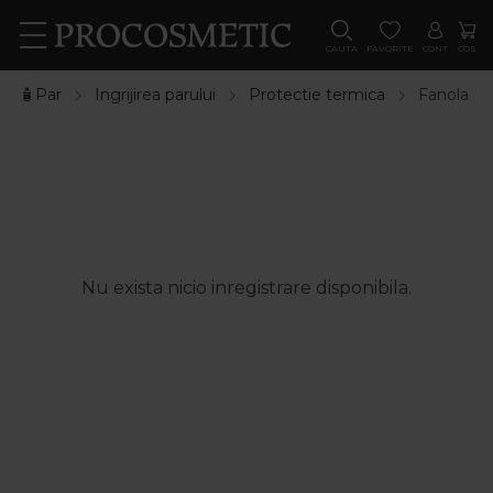
CAUTA
FAVORITE
CONT
COS
🧴Par
Ingrijirea parului
Protectie termica
Fanola
Nu exista nicio inregistrare disponibila.