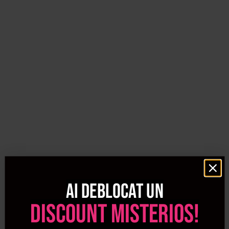
Procosmetic iti pune la dispozitie o gama vasta de
produse profesionale de par la preturi avantajoase pentru
o ingrijire a parului la nivel inalt, cu produse folosite de
marii hairstylisti ai lumii.
Procosmetic iti pune la dispozitie o gama variata de
produse profesionale pentru ingrijirea parului la preturi
avantajoase.
Ai deblocat un
discount misterios!