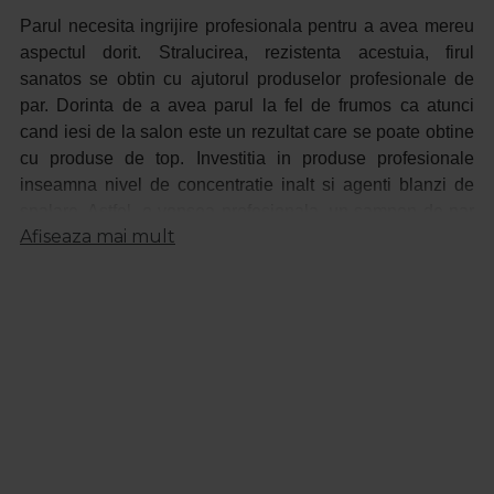
Parul necesita ingrijire profesionala pentru a avea mereu
aspectul dorit. Stralucirea, rezistenta acestuia, firul
sanatos se obtin cu ajutorul produselor profesionale de
par. Dorinta de a avea parul la fel de frumos ca atunci
cand iesi de la salon este un rezultat care se poate obtine
cu produse de top. Investitia in produse profesionale
inseamna nivel de concentratie inalt si agenti blanzi de
spalare. Astfel, o vopsea profesionala, un sampon de par
Afiseaza mai mult
profesional, o ceara de par, un ulei de par sunt produse pe
care sa le ai in atentie.
Produsele profesionale de ingrijire a parului se adreseaza
atat saloanelor de frumusete, cat si fiecarei iubitoare de
frumos. Gama de produse devine mult mai larga pentru
saloane. Procosmetic pune la dispozitie aparatura de
coafura precum: aparate de tuns parul, placa de par,
ondulator de par, dezinfectanti, perii si piepteni,
sterilizatoare, produse de unica folosinta pentru coafor,
mobilier coafura.