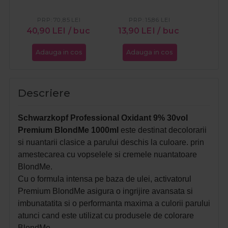
PRP:
70,85
LEI
PRP:
15,86
LEI
PR
40,90
LEI
/ buc
13,90
LEI
/ buc
31,1
Adauga in cos
Adauga in cos
Ada
Descriere
Schwarzkopf Professional Oxidant 9% 30vol
Premium BlondMe 1000ml
este destinat decolorarii
si nuantarii clasice a parului deschis la culoare. prin
amestecarea cu vopselele si cremele nuantatoare
BlondMe.
Cu o formula intensa pe baza de ulei, activatorul
Premium BlondMe asigura o ingrijire avansata si
imbunatatita si o performanta maxima a culorii parului
atunci cand este utilizat cu produsele de colorare
BlondMe.