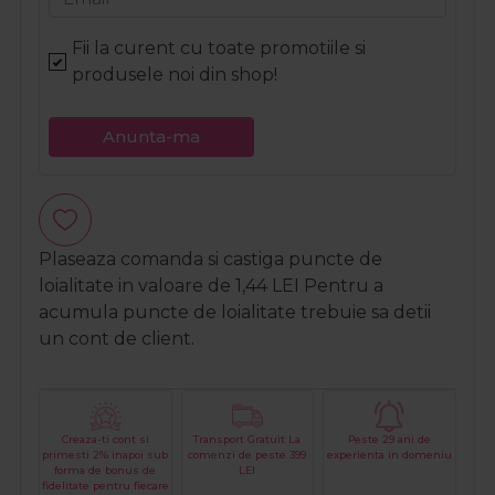
Fii la curent cu toate promotiile si
produsele noi din shop!
Anunta-ma
Plaseaza comanda si castiga puncte de
loialitate in valoare de
1,44
LEI
Pentru a
acumula puncte de loialitate trebuie sa detii
un cont de client.
Creaza-ti cont si
Transport Gratuit La
Peste 29 ani de
primesti 2% inapoi sub
comenzi de peste 399
experienta in domeniu
forma de bonus de
LEI
fidelitate pentru fiecare