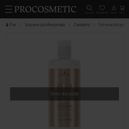
CAUTA
FAVORITE
CONT
COS
🧴Par
Vopsire profesionala
Oxidanti
Schwarzkopf P
Stoc epuizat