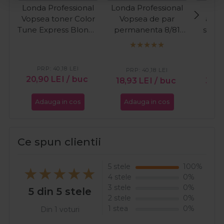
Londa Professional
Londa Professional
Roi
Vopsea toner Color
Vopsea de par
alum
Tune Express Blonde
permanenta 8/81
suvi
Violet Cendre /69
blond deschis
60ml
albastrui cenusiu
60ml
PRP:
40,18
LEI
PRP:
40,18
LEI
PR
20,90
LEI
/ buc
18,93
LEI
/ buc
33,2
Adauga in cos
Adauga in cos
Ada
Ce spun clientii
5 stele
100%
4 stele
0%
3 stele
0%
5 din 5 stele
2 stele
0%
1 stea
0%
Din 1 voturi