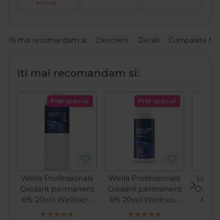
achizitie.
Iti mai recomandam si:
Descriere
Detalii
Cumparate fre
Iti mai recomandam si:
Pret special
Pret special
Wella Professionals
Wella Professionals
Londa
Oxidant permanent
Oxidant permanent
Oxida
6% 20vol Welloxon
6% 20vol Welloxon
6% 2
Perfect 1000ml
Perfect 60ml