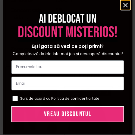
Concentratie
9%
Ai deblocat un
oxidant
discount misterios!
Pentru
Unisex
Tip utilizare
Profesional
Ești gata să vezi ce poți primi?
Zona corporala
Par
Completează datele tale mai jos și descoperă discountul!
Cumparate frecvent impreuna:
Pret special
Pret special
Sunt de acord cu Politica de confidentialitate
VREAU DISCOUNTUL