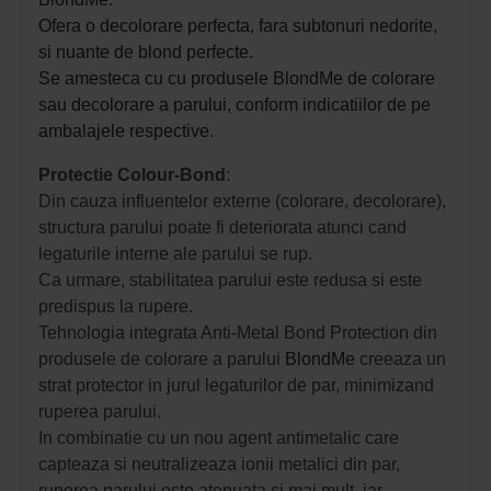
Ofera o decolorare perfecta, fara subtonuri nedorite,
si nuante de blond perfecte.
Se amesteca cu cu produsele BlondMe de colorare
sau decolorare a parului, conform indicatiilor de pe
ambalajele respective.
Protectie Colour-Bond
:
Din cauza influentelor externe (colorare, decolorare),
structura parului poate fi deteriorata atunci cand
legaturile interne ale parului se rup.
Ca urmare, stabilitatea parului este redusa si este
predispus la rupere.
Tehnologia integrata Anti-Metal Bond Protection din
produsele de colorare a parului
BlondMe
creeaza un
strat protector in jurul legaturilor de par, minimizand
ruperea parului.
In combinatie cu un nou agent antimetalic care
capteaza si neutralizeaza ionii metalici din par,
ruperea parului este atenuata si mai mult, iar