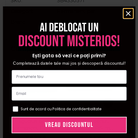
SKU
SB4330371
Categorii
Permanent par
Brand
Sibel
Ai deblocat un
discount misterios!
Cumparate frecvent impreuna:
Ești gata să vezi ce poți primi?
Completează datele tale mai jos și descoperă discountul!
Pret special
Pret special
Sunt de acord cu Politica de confidentialitate
Kiepe Professional
Kiepe Professional
Kiepe
Bigudiuri pentru
Bigudiuri pentru
Bigu
VREAU DISCOUNTUL
permanent 11x91mm
permanent 6x91mm
perma
12buc
12buc