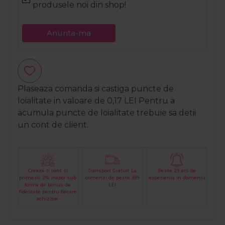
produsele noi din shop!
Anunta-ma
Plaseaza comanda si castiga puncte de
loialitate in valoare de
0,17
LEI
Pentru a
acumula puncte de loialitate trebuie sa detii
un cont de client.
Creaza-ti cont si
Transport Gratuit La
Peste 29 ani de
primesti 2% inapoi sub
comenzi de peste 399
experienta in domeniu
forma de bonus de
LEI
fidelitate pentru fiecare
achizitie.