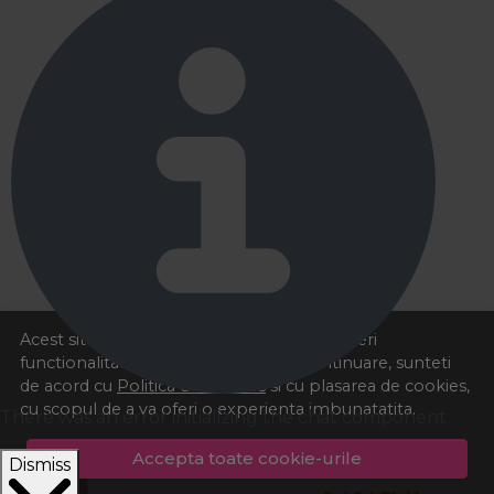
Acest site foloseste cookies pentru a va oferi
functionalitatea dorita. Navigand in continuare, sunteti
de acord cu
Politica de cookies
si cu plasarea de cookies,
cu scopul de a va oferi o experienta imbunatatita.
There was an error initializing the chat component
Accepta toate cookie-urile
Dismiss