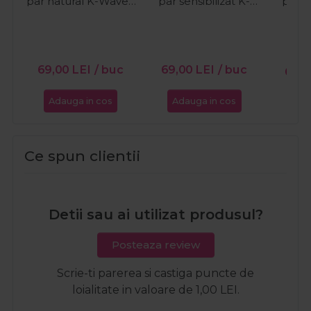
par natural K-Wave 1
par sensibilizat K-
par se
Perm 80+100ml
Wave 0 Perm
Wa
80+100ml
69,00
LEI
/ buc
69,00
LEI
/ buc
69,
Adauga in cos
Adauga in cos
Ada
Ce spun clientii
Detii sau ai utilizat produsul?
Posteaza review
Scrie-ti parerea si castiga puncte de
loialitate in valoare de 1,00 LEI.