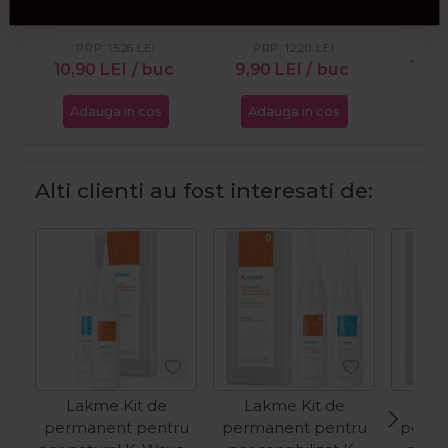
PR
PRP:
15,26
LEI
PRP:
12,20
LEI
10,5
10,90
LEI
/ buc
9,90
LEI
/ buc
Adauga in cos
Adauga in cos
Ada
Alti clienti au fost interesati de:
Lakme Kit de
Lakme Kit de
Lak
permanent pentru
permanent pentru
perma