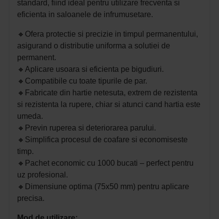
standard, fiind ideal pentru utilizare frecventa si
eficienta in saloanele de infrumusetare.
🔸Ofera protectie si precizie in timpul permanentului,
asigurand o distributie uniforma a solutiei de
permanent.
🔸Aplicare usoara si eficienta pe bigudiuri.
🔸Compatibile cu toate tipurile de par.
🔸Fabricate din hartie netesuta, extrem de rezistenta
si rezistenta la rupere, chiar si atunci cand hartia este
umeda.
🔸Previn ruperea si deteriorarea parului.
🔸Simplifica procesul de coafare si economiseste
timp.
🔸Pachet economic cu 1000 bucati – perfect pentru
uz profesional.
🔸Dimensiune optima (75x50 mm) pentru aplicare
precisa.
Mod de utilizare: