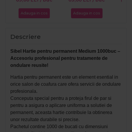
69,
Adauga in cos
Adauga in cos
Ada
Descriere
Sibel Hartie pentru permanent Medium 1000buc –
Accesoriu profesional pentru tratamente de
ondulare reusite!
Hartia pentru permanent este un element esential in
orice salon de coafura care ofera servicii de ondulare
profesionala.
Conceputa special pentru a proteja firul de par si
pentru a asigura o aplicare uniforma a solutiei de
permanent, aceasta hartie contribuie la obtinerea
unor rezultate durabile si precise.
Pachetul contine 1000 de bucati cu dimensiuni