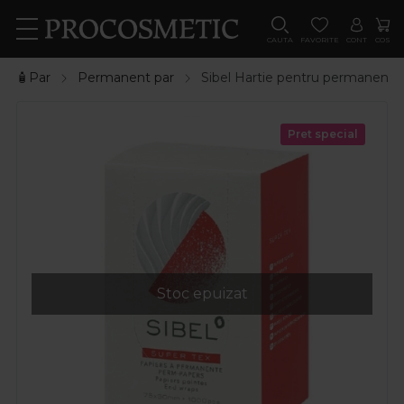
CAUTA
FAVORITE
CONT
COS
🧴Par
Permanent par
Sibel Hartie pentru permanen
Pret special
Stoc epuizat