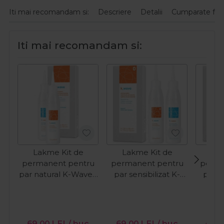
Iti mai recomandam si:
Descriere
Detalii
Cumparate fre
Iti mai recomandam si:
Lakme Kit de
Lakme Kit de
Lak
permanent pentru
permanent pentru
perma
par natural K-Wave 1
par sensibilizat K-
par se
Perm 80+100ml
Wave 0 Perm
Wa
80+100ml
69,00
LEI
/ buc
69,00
LEI
/ buc