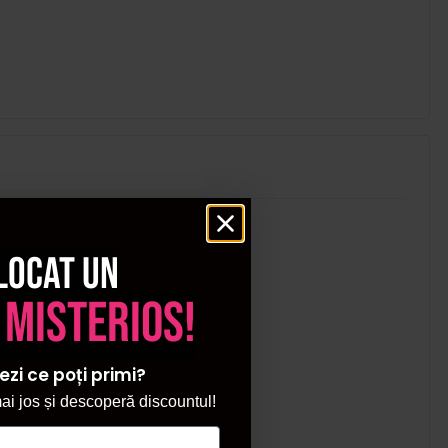
locat un
 misterios!
ezi ce poți primi?
i jos și descoperă discountul!