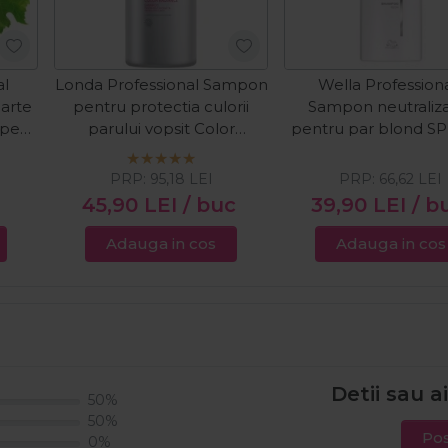
al
Londa Professional Sampon
Wella Profession
arte
pentru protectia culorii
Sampon neutraliz
ape
parului vopsit Color
pentru par blond SP 
Radiance 1000ml
Blond 250ml
PRP:
95,18
LEI
PRP:
66,62
LEI
c
45,90
LEI
/ buc
39,90
LEI
/ b
Adauga in cos
Adauga in cos
Detii sau a
50%
50%
Pos
0%