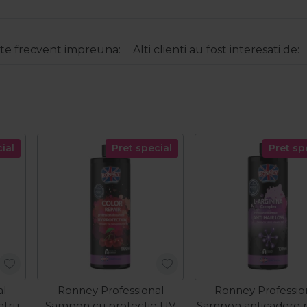
e frecvent impreuna:
Alti clienti au fost interesati de:
ial
Pret special
Pret sp
al
Ronney Professional
Ronney Professio
ntru
Sampon cu protectie UV
Sampon anticadere 