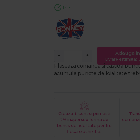
In stoc
Adauga in
−
+
Livrare estimata: l
Plaseaza comanda si castiga puncte
acumula puncte de loialitate trebui
Creaza-ti cont si primesti
Trans
2% inapoi sub forma de
comenzi
bonus de fidelitate pentru
fiecare achizitie.