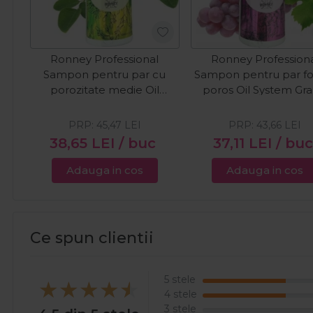
Ronney Professional
Ronney Profession
Sampon pentru par cu
Sampon pentru par fo
porozitate medie Oil
poros Oil System Gr
System Moringa 1000ml
1000ml
PRP:
45,47
LEI
PRP:
43,66
LEI
38,65
LEI
/ buc
37,11
LEI
/ bu
Adauga in cos
Adauga in cos
Ce spun clientii
5 stele
4 stele
3 stele