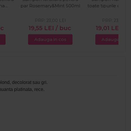
ina
par Rosemary&Mint 500ml
toate tipurile de pa
l
Latte 1000m
PRP:
23,00
LEI
PRP:
23,00
LE
uc
19,55
LEI
/ buc
19,01
LEI
/ 
Adauga in cos
Adauga in c
 blond, decolorat sau gri.
uanta platinata, rece.