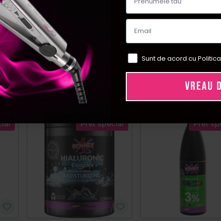
Sunt de acord cu Politica
VREAU 
ial
Pret special
Pret sp