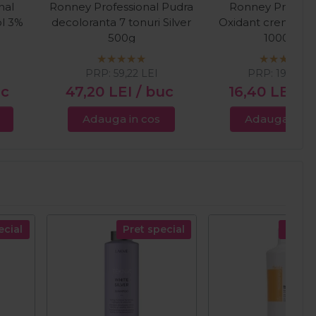
nal
Ronney Professional Pudra
Ronney Professi
ol 3%
decoloranta 7 tonuri Silver
Oxidant crema 30
500g
1000ml
PRP:
59,22
LEI
PRP:
19,05
LE
uc
47,20
LEI
/ buc
16,40
LEI
/ 
Adauga in cos
Adauga in c
ecial
Pret special
Pret s