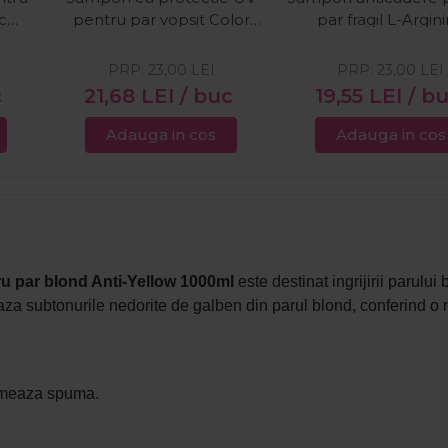
c
pentru par vopsit Color
par fragil L-Argin
Repair 1000ml
Complex 1000m
PRP:
23,00
LEI
PRP:
23,00
LEI
c
21,68
LEI
/ buc
19,55
LEI
/ b
Adauga in cos
Adauga in cos
u par blond Anti-Yellow 1000ml
este destinat ingrijirii parului
aza subtonurile nedorite de galben din parul blond, conferind o n
ormeaza spuma.