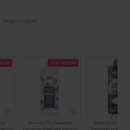
Ce spun clientii
ecial
Pret special
Pret s
nal
Ronney Professional
Ronney Professi
pentru
Sampon fortifiant pentru
Sampon nutritiv 