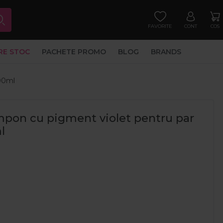
FAVORITE
CONT
COS
RE STOC
PACHETE PROMO
BLOG
BRANDS
000ml
mpon cu pigment violet pentru par
l