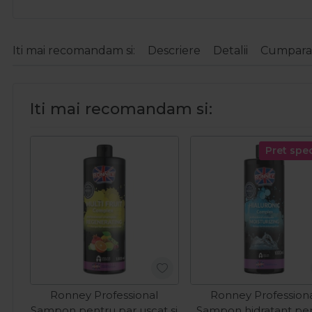
Iti mai recomandam si:
Descriere
Detalii
Cumparat
Iti mai recomandam si:
Pret spec
Ronney Professional
Ronney Profession
Sampon pentru par uscat si
Sampon hidratant pe