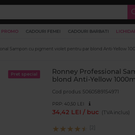
PROMO
CADOURI FEMEI
CADOURI BARBATI
LICHIDA
onal Sampon cu pigment violet pentru par blond Anti-Yellow 1
Ronney Professional Sa
Pret special
blond Anti-Yellow 1000m
Cod produs
5060589154971
PRP: 40,50
LEI
34,42
LEI
/ buc
(TVA inclus)
[2]