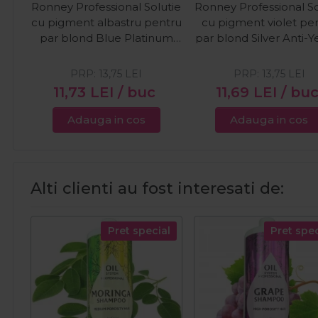
Ronney Professional Solutie
Ronney Professional So
cu pigment albastru pentru
cu pigment violet pe
par blond Blue Platinum
par blond Silver Anti-Y
150ml
150ml
PRP:
13,75
LEI
PRP:
13,75
LEI
11,73
LEI
/ buc
11,69
LEI
/ bu
Adauga in cos
Adauga in cos
Alti clienti au fost interesati de:
Pret special
Pret spec