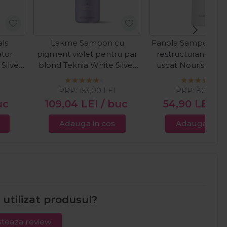
als
Lakme Sampon cu
Fanola Sampon hidr
ator
pigment violet pentru par
restructurant pen
Silver
blond Teknia White Silver
uscat Nourishing 
1000ml
PRP:
153,00
LEI
PRP:
80,00
L
uc
109,04
LEI
/ buc
54,90
LEI
/ 
Adauga in cos
Adauga in c
i utilizat produsul?
teaza review