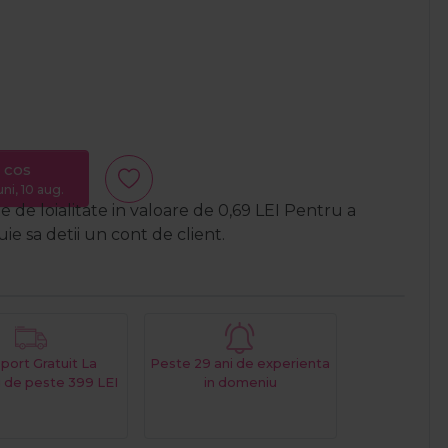
 cos
uni, 10 aug.
 de loialitate in valoare de
0,69
LEI
Pentru a
e sa detii un cont de client.
port Gratuit La
Peste 29 ani de experienta
 de peste 399 LEI
in domeniu