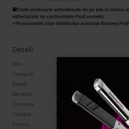
🛍️Toate produsele achizitionate de pe site-ul nostru s
📜Declaratie de conformitate ProCosmetic.
✅Procosmetic este distribuitor autorizat Ronney Prof
Detalii
SKU
5060589154971
Categorii
Sampoane
,
Par blond
,
Rutina p
Brand
Ronney Professional
Beneficii
Ingrijire, Netezire, Par moale, St
Cantitate
1000ml
Culoare
blond
Pentru
Unisex