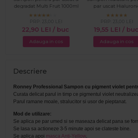
degradat Multi Fruit 1000ml
par uscat Hialuroni
Complex 1000ml
PRP:
23,00
LEI
PRP:
23,00
LEI
22,90
LEI
/ buc
19,55
LEI
/ bu
Adauga in cos
Adauga in cos
Descriere
Ronney Professional Sampon cu pigment violet pentr
Curata delicat parul in timp ce p
igmentul violet neutralize
Parul ramane moale, stralucitor si usor de pieptanat.
Mod de utilizare:
Se aplica pe par umed si se maseaza delicat pana se f
Se lasa sa actioneze 3-5 minute apoi se clateste bine.
Se aplica apoi
masca Anti-Yellow
.