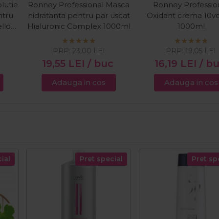
lutie
Ronney Professional Masca
Ronney Professio
ntru
hidratanta pentru par uscat
Oxidant crema 10v
ellow
Hialuronic Complex 1000ml
1000ml
PRP:
23,00
LEI
PRP:
19,05
LEI
c
19,55
LEI
/ buc
16,19
LEI
/ b
Adauga in cos
Adauga in cos
ial
Pret special
Pret sp