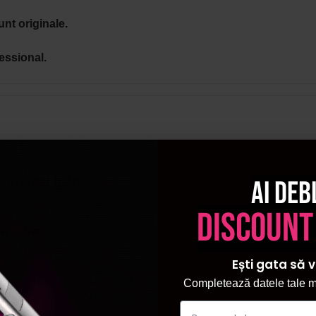
unt originale.
essional.
Ai deb
entru par blond
discount
ralucire
Ești gata să v
Completează datele tale ma