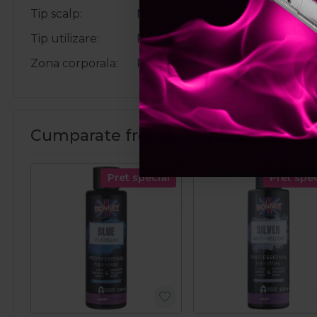
Tip scalp
Normal
Tip utilizare
Profesional
Zona corporala
Par
Cumparate frecvent impreuna:
Pret special
Pret spec