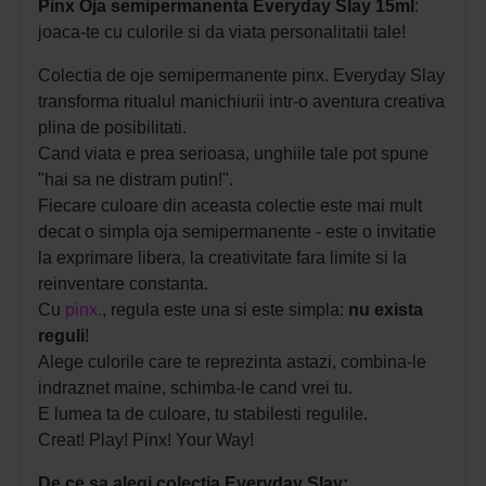
Pinx Oja semipermanenta Everyday Slay 15ml
:
joaca-te cu culorile si da viata personalitatii tale!
Colectia de oje semipermanente pinx. Everyday Slay
transforma ritualul manichiurii intr-o aventura creativa
plina de posibilitati.
Cand viata e prea serioasa, unghiile tale pot spune
"hai sa ne distram putin!".
Fiecare culoare din aceasta colectie este mai mult
decat o simpla oja semipermanente - este o invitatie
la exprimare libera, la creativitate fara limite si la
reinventare constanta.
Cu
pinx.
, regula este una si este simpla:
nu exista
reguli
!
Alege culorile care te reprezinta astazi, combina-le
indraznet maine, schimba-le cand vrei tu.
E lumea ta de culoare, tu stabilesti regulile.
Creat! Play! Pinx! Your Way!
De ce sa alegi colectia Everyday Slay: