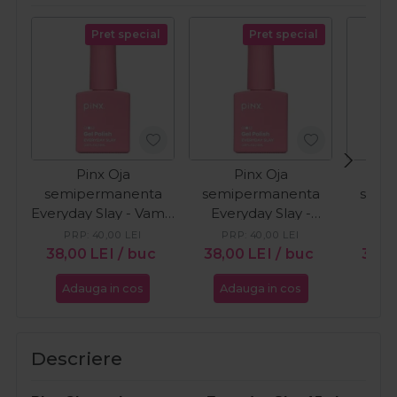
Pret special
Pret special
Pinx Oja
Pinx Oja
semipermanenta
semipermanenta
semi
Everyday Slay - Vamp
Everyday Slay -
Ever
Royale 15ml
Maple Drip 15ml
Raspbe
PRP:
40,00
LEI
PRP:
40,00
LEI
PR
38,00
LEI
/ buc
38,00
LEI
/ buc
38,
Adauga in cos
Adauga in cos
Ada
Descriere