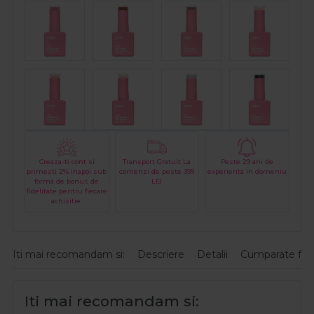
Creaza-ti cont si
Transport Gratuit La
Peste 29 ani de
primesti 2% inapoi sub
comenzi de peste 399
experienta in domeniu
forma de bonus de
LEI
fidelitate pentru fiecare
achizitie.
Iti mai recomandam si:
Descriere
Detalii
Cumparate fre
Iti mai recomandam si: