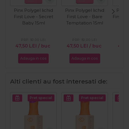
Pinx Polygel lichid
Pinx Polygel lichid
Pinx P
First Love - Secret
First Love - Bare
First L
Baby 15ml
Temptation 15ml
To
PRP:
50,00
LEI
PRP:
50,00
LEI
PR
47,50
LEI
/ buc
47,50
LEI
/ buc
47,5
Adauga in cos
Adauga in cos
Ada
Alti clienti au fost interesati de:
Pret special
Pret special