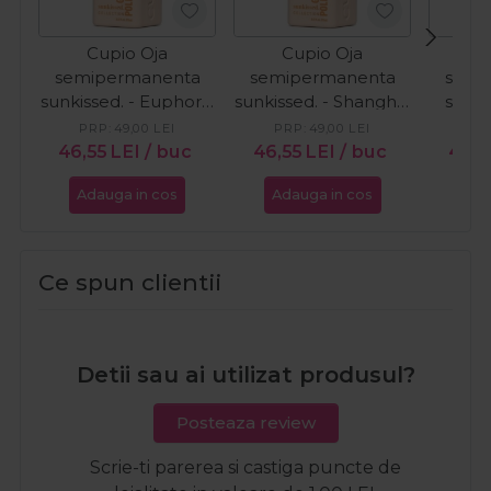
Cupio Oja
Cupio Oja
C
semipermanenta
semipermanenta
semi
sunkissed. - Euphoria
sunkissed. - Shanghai
sunki
15ml
Pink 15ml
Qu
PRP:
49,00
LEI
PRP:
49,00
LEI
PR
46,55
LEI
/ buc
46,55
LEI
/ buc
46,5
Adauga in cos
Adauga in cos
Ada
Ce spun clientii
Detii sau ai utilizat produsul?
Posteaza review
Scrie-ti parerea si castiga puncte de