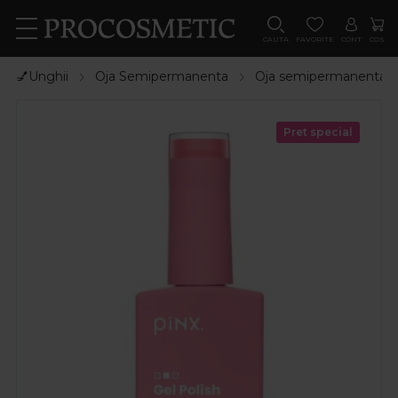
CAUTA
FAVORITE
CONT
COS
💅Unghii
Oja Semipermanenta
Oja semipermanenta
Pret special