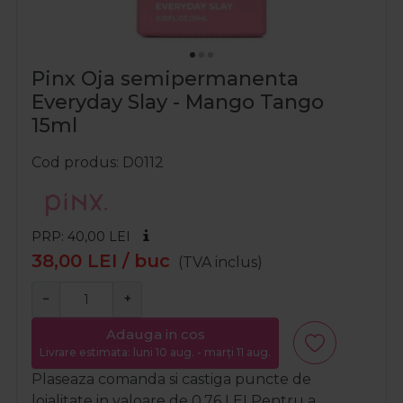
Pinx Oja semipermanenta
Everyday Slay - Mango Tango
15ml
Cod produs
D0112
PRP: 40,00
LEI
38,00
LEI
/ buc
(TVA inclus)
−
+
Adauga in cos
Livrare estimata: luni 10 aug. - marți 11 aug.
Plaseaza comanda si castiga puncte de
loialitate in valoare de
0,76
LEI
Pentru a