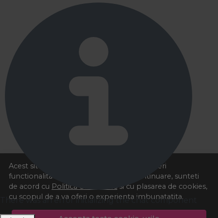
Acest site foloseste cookies pentru a va oferi
functionalitatea dorita. Navigand in continuare, sunteti
de acord cu
Politica de cookies
si cu plasarea de cookies,
cu scopul de a va oferi o experienta imbunatatita.
There was an error initializing the chat component