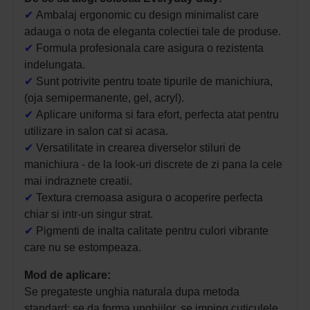
✔
Ambalaj ergonomic cu design minimalist care
adauga o nota de eleganta colectiei tale de produse.
✔
Formula profesionala care asigura o rezistenta
indelungata.
✔
Sunt potrivite pentru toate tipurile de manichiura,
(oja semipermanente, gel, acryl).
✔
Aplicare uniforma si fara efort, perfecta atat pentru
utilizare in salon cat si acasa.
✔
Versatilitate in crearea diverselor stiluri de
manichiura - de la look-uri discrete de zi pana la cele
mai indraznete creatii.
✔
Textura cremoasa asigura o acoperire perfecta
chiar si intr-un singur strat.
✔
Pigmenti de inalta calitate pentru culori vibrante
care nu se estompeaza.
Mod de aplicare:
Se pregateste unghia naturala dupa metoda
standard: se da forma unghiilor, se imping cuticulele