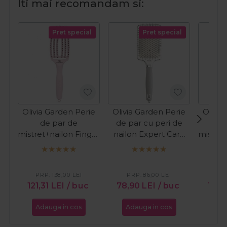
Iti mai recomandam si:
Pret special
Pret special
Olivia Garden Perie
Olivia Garden Perie
Olivia
de par de
de par cu peri de
d
mistret+nailon Finger
nailon Expert Care
mistret
Combo Pastel Pink
Rectangular L
Co
Medium
PRP:
138,00
LEI
PRP:
86,00
LEI
PR
121,31
LEI
/ buc
78,90
LEI
/ buc
113,
Adauga in cos
Adauga in cos
Ada