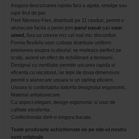
Asigura descurcarea rapida fara a agata, smulge sau
rupe firul de par.
Perii Memory-Flex,
distribuiti pe 11 randuri,
permit o
alunecare facila a periei prin
parul uscat
sau
usor
umed,
fara sa creeze nici cel mai mic disconfort.
Forma flexibila usor curbata distribuie uniform
presiunea asupra scalpului; se muleaza perfect pe
scalp, avand un efect de echilibrare a tensiunii.
Designul cu ventilatie permite uscarea rapida si
eficenta cu uscatorul, iar tepii de doua dimensiuni
permit o alunecare usoara si un styling eficient.
Usoara si confortabila datorita designului ergonomic.
Material antialunecare.
Cu aspect elegant, design ergonomic si usor de
calitate excelenta.
Confectionata dintr-o singura bucata.
Toate produsele achizitionate de pe site-ul nostru
sunt originale.