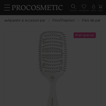
CAUTA
FAVORITE
CONT
COS
✂️Aparate si accesorii par
Perii/Piepteni
Perii de par
Pret special