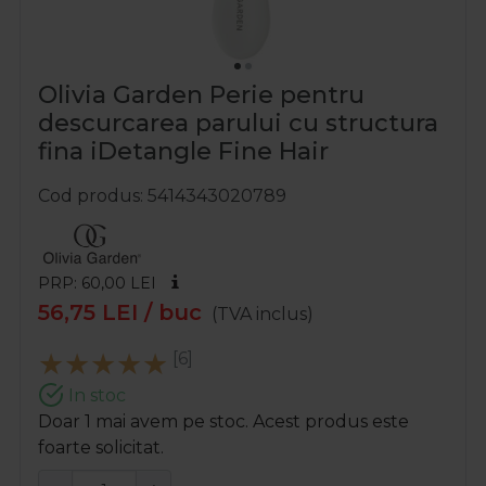
Olivia Garden Perie pentru
descurcarea parului cu structura
fina iDetangle Fine Hair
Cod produs
5414343020789
PRP: 60,00
LEI
56,75
LEI
/ buc
(TVA inclus)
[6]
In stoc
Doar 1 mai avem pe stoc. Acest produs este
foarte solicitat.