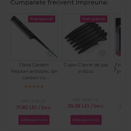
Cumparate frecvent impreuna:
Pret special
Pret special
Olivia Garden
Cupio Clame de par
Framar
Pieptan antistatic din
e 6buc
pentru
carbon cu
par
tehnologie ionica ST2
Sect
PRP:
30,00
LEI
PR
PRP:
21,00
LEI
29,38
LEI
/ buc
28,
17,82
LEI
/ buc
Adauga in cos
Adauga in cos
Ada