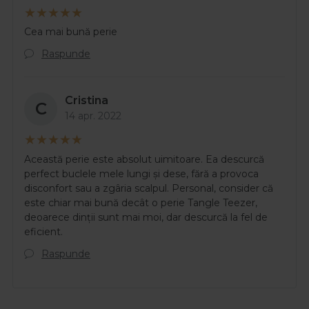
Cea mai bună perie
Raspunde
Cristina
C
14 apr. 2022
Această perie este absolut uimitoare. Ea descurcă
perfect buclele mele lungi și dese, fără a provoca
disconfort sau a zgâria scalpul. Personal, consider că
este chiar mai bună decât o perie Tangle Teezer,
deoarece dinții sunt mai moi, dar descurcă la fel de
eficient.
Raspunde