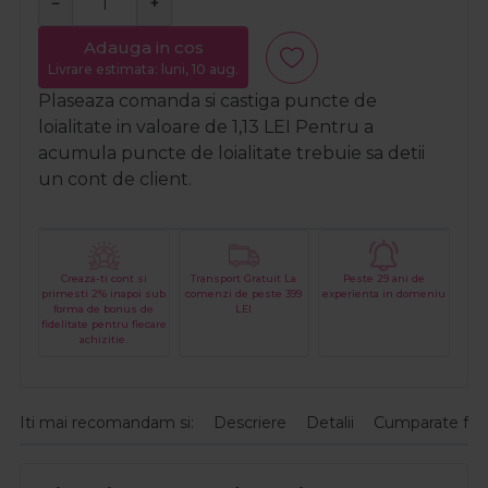
−
+
Adauga in cos
Livrare estimata: luni, 10 aug.
Plaseaza comanda si castiga puncte de
loialitate in valoare de
1,13
LEI
Pentru a
acumula puncte de loialitate trebuie sa detii
un cont de client.
Creaza-ti cont si
Transport Gratuit La
Peste 29 ani de
primesti 2% inapoi sub
comenzi de peste 399
experienta in domeniu
forma de bonus de
LEI
fidelitate pentru fiecare
achizitie.
Iti mai recomandam si:
Descriere
Detalii
Cumparate fre