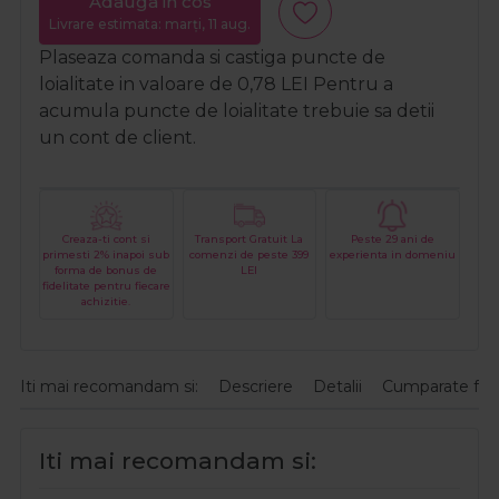
Adauga in cos
Livrare estimata: marți, 11 aug.
Plaseaza comanda si castiga puncte de
loialitate in valoare de
0,78
LEI
Pentru a
acumula puncte de loialitate trebuie sa detii
un cont de client.
Creaza-ti cont si
Transport Gratuit La
Peste 29 ani de
primesti 2% inapoi sub
comenzi de peste 399
experienta in domeniu
forma de bonus de
LEI
fidelitate pentru fiecare
achizitie.
Iti mai recomandam si:
Descriere
Detalii
Cumparate fre
Iti mai recomandam si: