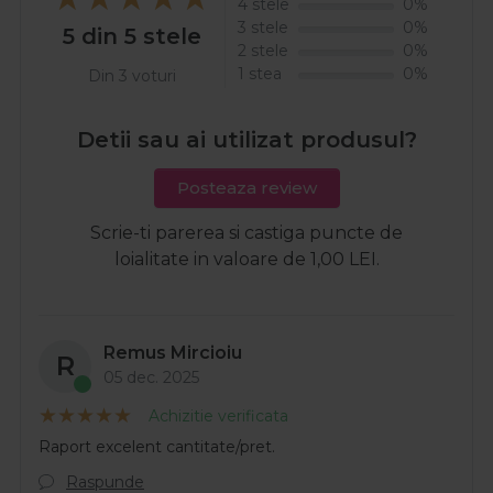
4 stele
0%
3 stele
0%
5 din 5 stele
2 stele
0%
1 stea
0%
Din 3 voturi
Detii sau ai utilizat produsul?
Posteaza review
Scrie-ti parerea si castiga puncte de
loialitate in valoare de 1,00 LEI.
Remus Mircioiu
R
05 dec. 2025
Achizitie verificata
Raport excelent cantitate/pret.
Raspunde