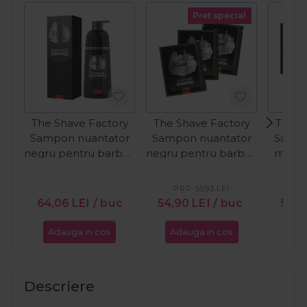
Pret special
The Shave Factory
The Shave Factory
The S
Sampon nuantator
Sampon nuantator
Sampo
negru pentru barbati
negru pentru barbati
maro 
Black Hair 400ml
Black 10x25ml
barbat
PRP:
55,93
LEI
PR
64,06
LEI
/ buc
54,90
LEI
/ buc
52,9
Adauga in cos
Adauga in cos
Ada
Descriere