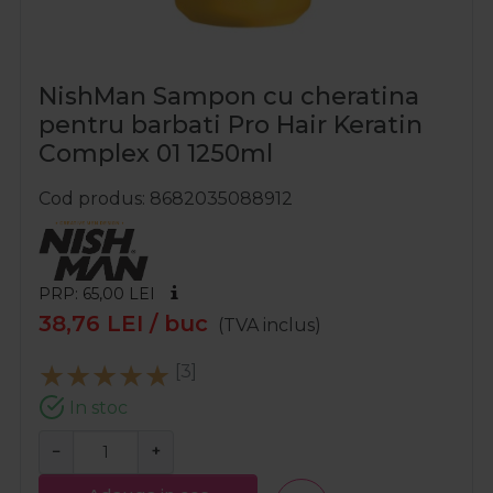
NishMan Sampon cu cheratina
pentru barbati Pro Hair Keratin
Complex 01 1250ml
Cod produs
8682035088912
PRP: 65,00
LEI
38,76
LEI
/ buc
(TVA inclus)
[3]
In stoc
−
+