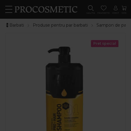
CAUTA
FAVORITE
CONT
COS
💈Barbati
Produse pentru par barbati
Sampon de par b
Pret special