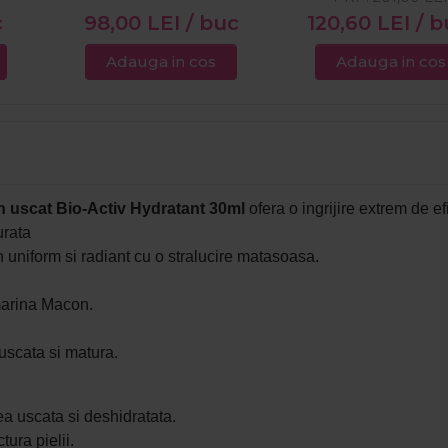
c
98,00
LEI
/ buc
120,60
LEI
/ b
Adauga in cos
Adauga in cos
 uscat Bio-Activ Hydratant 30ml
ofera o ingrijire extrem de e
urata
n uniform si radiant cu o stralucire matasoasa.
.
marina Macon.
 uscata si matura.
ea uscata si deshidratata.
ura pielii.