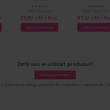
PRP:
55,22
LEI
PRP:
116,00
LEI
c
33,80
LEI
/ buc
97,12
LEI
/ b
Adauga in cos
Adauga in cos
Detii sau ai utilizat produsul?
Posteaza review
-ti parerea si castiga puncte de loialitate in valoare de 1,0