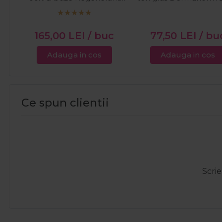
Collagen Repair 15ml
165,00
LEI
/ buc
77,50
LEI
/ bu
Adauga in cos
Adauga in cos
Ce spun clientii
Scrie