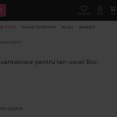
FAVORITE
CONT
COS
RE STOC
PACHETE PROMO
BLOG
BRANDS
ratant 30ml
antatoare pentru ten uscat Bio-
e solicitat.