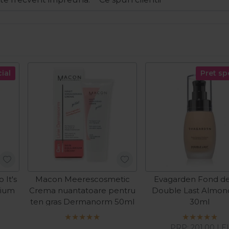
ial
Pret sp
 It's
Macon Meerescosmetic
Evagarden Fond de
dium
Crema nuantatoare pentru
Double Last Almon
ten gras Dermanorm 50ml
30ml
PRP:
201,00
LE