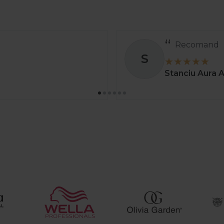
Totul a decurs pe
A
Ady
01 apr. 2025