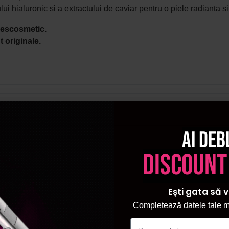
ui hialuronic si a extractului de caviar pentru o piele radianta 
escosmetic
.
 originale.
Ai deb
discount
Ești gata să v
Completează datele tale ma