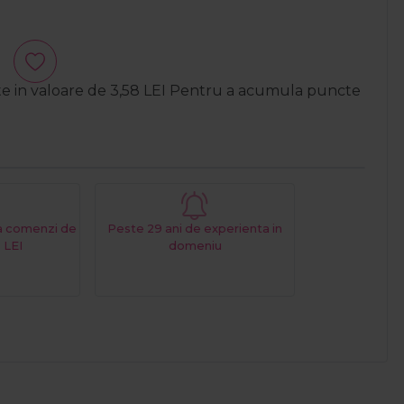
te in valoare de
3,58
LEI
Pentru a acumula puncte
La comenzi de
Peste 29 ani de experienta in
 LEI
domeniu