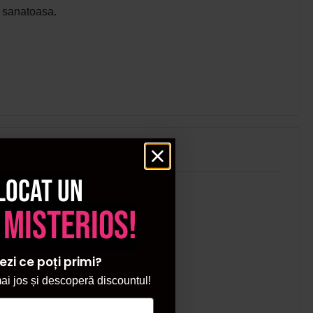
si sanatoasa.
locat un
 misterios!
ezi ce poți primi?
i jos și descoperă discountul!