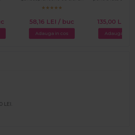
argan, ricin si ulei de
masline 15ml
uc
58,16
LEI
/ buc
135,00
LEI
/
Adauga in cos
Adauga in c
0 LEI.