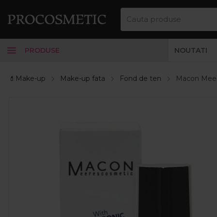
PRODUSE
NOUTATI
💄Make-up
Make-up fata
Fond de ten
Macon Meere