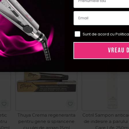
Sunt de acord cu Politica
VREAU 
Pret special
Pret sp
tic
Thuya Crema regeneranta
Cotril Sampon antica
tru
pentru gene si sprancene
de indesire a parului
50ml
cu ulei de argan 15ml
Care Life 250m