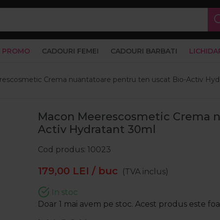
PROMO
CADOURI FEMEI
CADOURI BARBATI
LICHIDA
scosmetic Crema nuantatoare pentru ten uscat Bio-Activ Hyd
Macon Meerescosmetic Crema nu
Activ Hydratant 30ml
Cod produs
10023
179,00
LEI
/ buc
(TVA inclus)
In stoc
Doar 1 mai avem pe stoc. Acest produs este foart