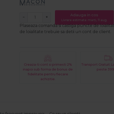
Adauga in cos
−
+
Livrare estimata: marți, 11 aug.
Plaseaza comanda si castiga puncte de loialita
de loialitate trebuie sa detii un cont de client.
Creaza-ti cont si primesti 2%
Transport Gratuit 
inapoi sub forma de bonus de
peste 399
fidelitate pentru fiecare
achizitie.
e frecvent impreuna:
Ce spun clientii