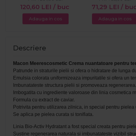
120,60
LEI
/ buc
71,29
LEI
/ bu
Adauga in cos
Adauga in cos
Descriere
Macon Meerescosmetic Crema nuantatoare pentru ten
Patrunde in straturile pielii si ofera o hidratare de lunga d
Emulsia colorata uniformizeaza impuritatile si ofera un te
Imbunatateste structura pielii si promoveaza regenerarea
Imbogatita cu ingrediente valoroase din linia cosmetica 
Formula cu extract de caviar.
Potrivita pentru utilizarea zilnica, in special pentru pielea
Se aplica pe pielea curata si tonifiata.
Linia Bio-Activ Hydratant a fost special creata pentru piel
Sustine regenerarea naturala si imbunatateste vizibil struct