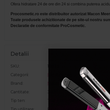
Ofera hidratare 24 de ore din 24 si combina puterea acidul
Procosmetic.ro este distribuitor autorizat Macon
Meer
Toate produsele achizitionate de pe site-ul nostru sunt
Declaratie de conformitate ProCosmetic.
Detalii
SKU
10023
Categorii
Fond de ten
Brand
Macon Meerescosmetic
Cantitate
30ml
Tip ten
Toate tipurile de ten
Tip utilizare
Pentru acasa, Profesional