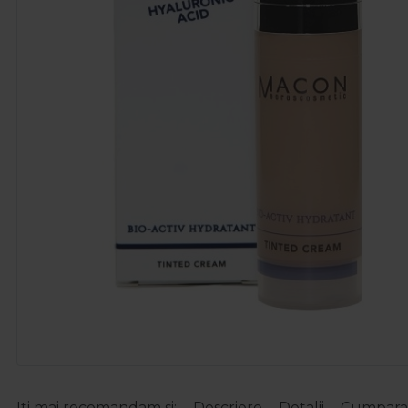
Iti mai recomandam si:
Descriere
Detalii
Cumparat