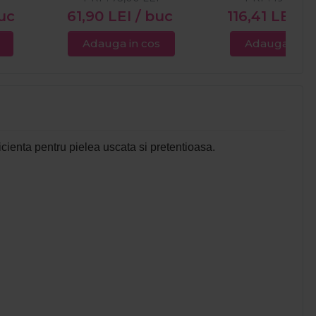
uc
61,90
LEI
/ buc
116,41
LEI
/ 
Adauga in cos
Adauga in c
ficienta pentru pielea uscata si pretentioasa.