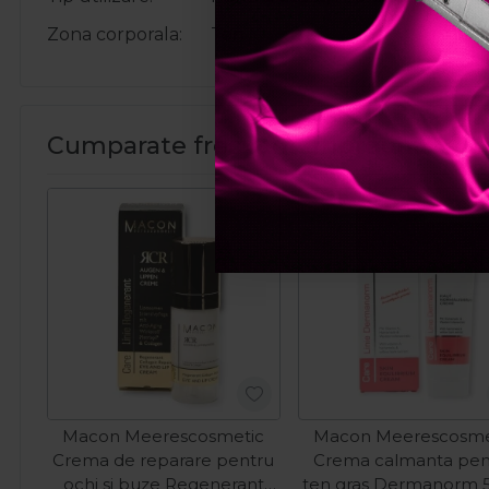
Zona corporala
Ten
Cumparate frecvent impreuna:
Macon Meerescosmetic
Macon Meerescosme
Crema de reparare pentru
Crema calmanta pen
ochi si buze Regenerant
ten gras Dermanorm 