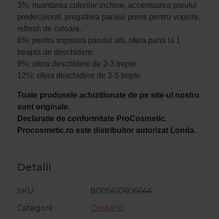
3%: n
uantarea culorilor inchise, a
ccentuarea parului
predecolorat, p
regatirea parului poros pentru vopsire,
r
efresh de culoare.
6%: p
entru vopsirea parului alb, o
fera pana la 1
treapta de deschidere.
9%: o
fera deschidere de 2-3 trepte.
12%: o
fera deschidere de 3-5 trepte.
Toate produsele achizitionate de pe site-ul nostru
sunt originale.
Declaratie de conformitate ProCosmetic.
Procosmetic.ro este distribuitor autorizat Londa.
Detalii
SKU
8005610606644
Categorii
Oxidanti