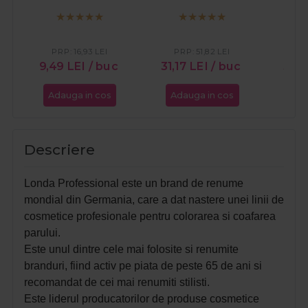
PRP:
16,93
LEI
PRP:
51,82
LEI
PR
9,49
LEI
/ buc
31,17
LEI
/ buc
31,1
Adauga in cos
Adauga in cos
Ada
Descriere
Londa Professional este un brand de renume
mondial din Germania, care a dat nastere unei linii de
cosmetice profesionale pentru colorarea si coafarea
parului.
Este unul dintre cele mai folosite si renumite
branduri, fiind activ pe piata de peste 65 de ani si
recomandat de cei mai renumiti stilisti.
Este liderul producatorilor de produse cosmetice