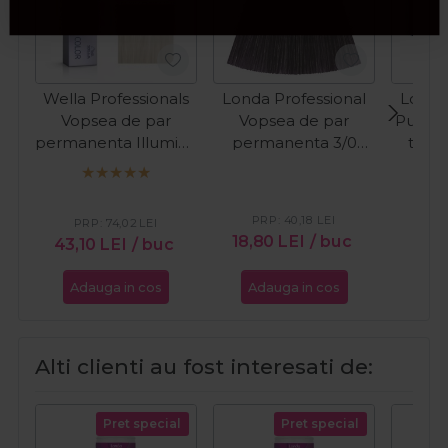
Wella Professionals
Londa Professional
Londa
Vopsea de par
Vopsea de par
Pudra 
permanenta Illumina
permanenta 3/0
tonu
Color 10/69 blond
castaniu inchis 60ml
Dust-
deschis violet perlat
PR
60ml
10
PRP:
40,18
LEI
PRP:
74,02
LEI
18,80
LEI
/ buc
43,10
LEI
/ buc
Adauga in cos
Adauga in cos
Ada
Alti clienti au fost interesati de:
Pret special
Pret special