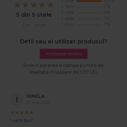
5 stele
100%
4 stele
0%
3 stele
0%
5 din 5 stele
2 stele
0%
1 stea
0%
Din 1 voturi
Detii sau ai utilizat produsul?
Posteaza review
Scrie-ti parerea si castiga puncte de
loialitate in valoare de 1,00 LEI.
IONELA
I
17 mai 2022
Foarte bun!