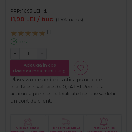
PRP: 16,93
LEI
11,90
LEI
/ buc
(TVA inclus)
[1]
In stoc
−
+
Adauga in cos
Livrare estimata: marți, 11 aug.
Plaseaza comanda si castiga puncte de
loialitate in valoare de
0,24
LEI
Pentru a
acumula puncte de loialitate trebuie sa detii
un cont de client.
Creaza-ti cont si
Transport Gratuit La
Peste 29 ani de
primesti 2% inapoi sub
comenzi de peste 399
experienta in domeniu