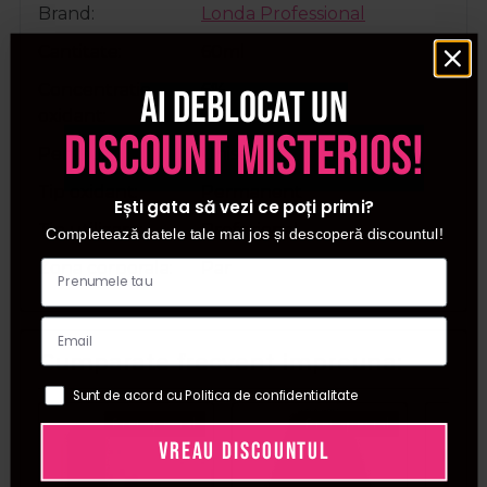
Brand
Londa Professional
Cantitate
60ml
Concentratie
6%
Ai deblocat un
oxidant
discount misterios!
Pentru
Unisex
Tip oxidant
Permanent
Ești gata să vezi ce poți primi?
Tip utilizare
Profesional
Completează datele tale mai jos și descoperă discountul!
Zona corporala
Par
Cumparate frecvent impreuna:
Sunt de acord cu Politica de confidentialitate
Pret special
Pret special
VREAU DISCOUNTUL