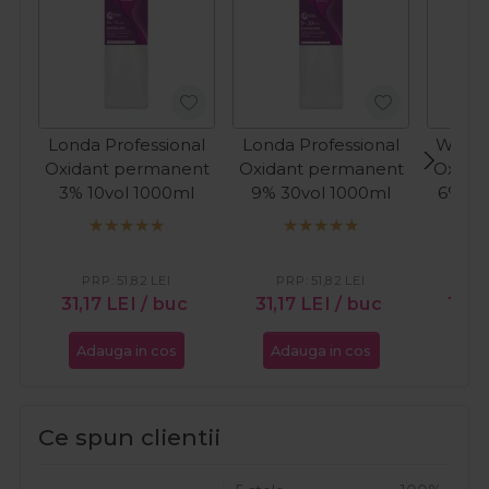
Londa Professional
Londa Professional
Wella 
Oxidant permanent
Oxidant permanent
Oxida
3% 10vol 1000ml
9% 30vol 1000ml
6% 20
Per
PRP:
51,82
LEI
PRP:
51,82
LEI
PR
31,17
LEI
/ buc
31,17
LEI
/ buc
13,9
Adauga in cos
Adauga in cos
Ada
Ce spun clientii