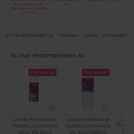
forma de bonus de
LEI
fidelitate pentru fiecare
achizitie.
Iti mai recomandam si:
Descriere
Detalii
Cumparate fre
Iti mai recomandam si:
Pret special
Pret special
Londa Professional
Londa Professional
Londa
Oxidant permanent
Oxidant permanent
Oxida
30vol 9% 60ml
3% 10vol 1000ml
9% 3