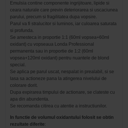
Emulsia contine componente ingrijitoare, lipide si
ceara naturale care previn deteriorarea si uscaciunea
parului, precum si fragilitatea dupa vopsire.
Parul va fi stralucitor si luminos, iar culoarea saturata
si profunda.
Se amesteca in proportie 1:1 (60ml vopsea+60ml
oxidant) cu vopseaua Londa Professional
permanenta sau in proportie de 1:2 (60ml
vopsea+120ml oxidant) pentru nuantele de blond
special.
Se aplica pe parul uscat, nespalat in prealabil, si se
lasa sa actioneze pana la atingerea nivelului de
colorare dorit.
Dupa expirarea timpului de actionare, se clateste cu
apa din abundenta.
Se recomanda citirea cu atentie a instructiunilor.
In functie de volumul oxidantului folosit se obtin
rezultate diferite
: