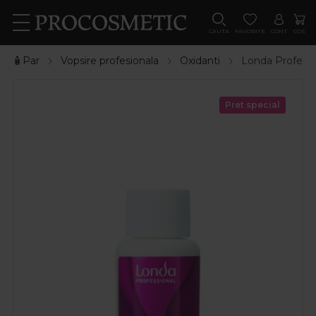
CAUTA
FAVORITE
CONT
COS
🧴Par
Vopsire profesionala
Oxidanti
Londa Profess
Pret special