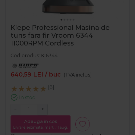
Kiepe Professional Masina de
tuns fara fir Vroom 6344
11000RPM Cordless
Cod produs
KI6344
640,59
LEI
/ buc
(TVA inclus)
[8]
In stoc
−
+
Adauga in cos
Livrare estimata: marți, 11 aug.