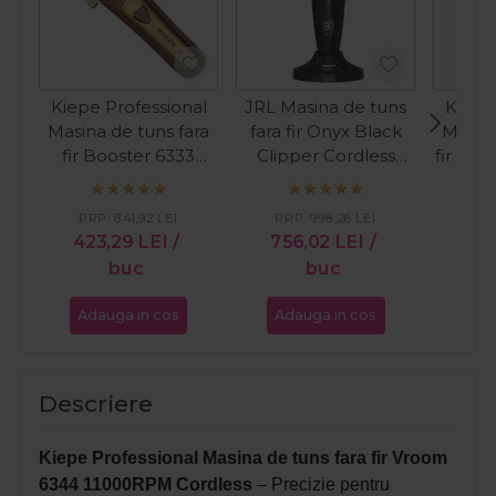
Kiepe Professional
JRL Masina de tuns
Kiepe
Masina de tuns fara
fara fir Onyx Black
Masina
fir Booster 6333
Clipper Cordless
fir Pre
Cordless
2020C-B
C
PRP:
841,92
LEI
PRP:
998,26
LEI
PR
423,29
LEI
/
756,02
LEI
/
27
buc
buc
Adauga in cos
Adauga in cos
Ada
Descriere
Kiepe Professional Masina de tuns fara fir Vroom
6344 11000RPM Cordless
– Precizie pentru