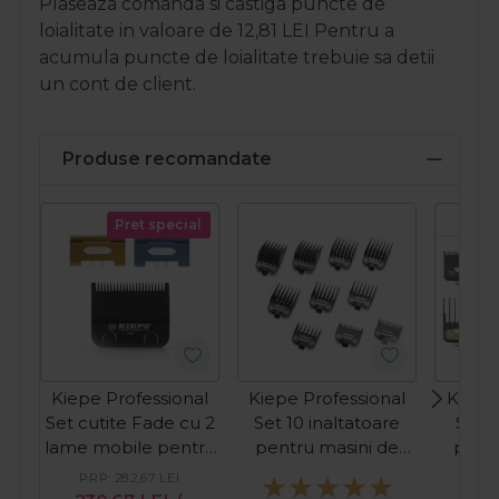
Plaseaza comanda si castiga puncte de
loialitate in valoare de
12,81
LEI
Pentru a
acumula puncte de loialitate trebuie sa detii
un cont de client.
Produse recomandate
Pret special
Kiepe Professional
Kiepe Professional
Kiepe 
Set cutite Fade cu 2
Set 10 inaltatoare
Set 8
lame mobile pentru
pentru masini de
pentr
masini de tuns
tuns
PRP:
282,67
LEI