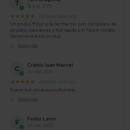
T
15 aug. 2025
Achizitie verificata
Un produs ff bun și la cel mai mic preț comparativ de
pe piața, expedierea a fost rapida și în f bune condiții.
Recomand acest produs!
Raspunde
Crainic Ioan Marcel
C
23 mar. 2025
Achizitie verificata
Foarte bun produsul.multumesc
Raspunde
Fedor Laver
F
01 mar. 2025