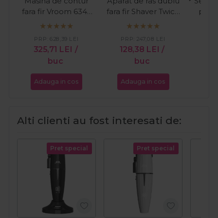
Masina de contur
Aparat de ras dublu
Set de
fara fir Vroom 6345
fara fir Shaver Twice
pent
11000RPM Cordless
Finish Cordless
PRP:
628,39
LEI
PRP:
247,08
LEI
PR
325,71
LEI
/
128,38
LEI
/
10
buc
buc
Adauga in cos
Adauga in cos
Ada
Alti clienti au fost interesati de:
Pret special
Pret special