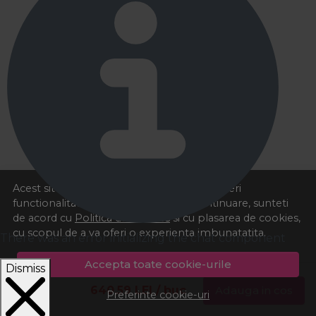
Acest site foloseste cookies pentru a va oferi
functionalitatea dorita. Navigand in continuare, sunteti
de acord cu
Politica de cookies
si cu plasarea de cookies,
cu scopul de a va oferi o experienta imbunatatita.
There was an error initializing the chat component
Accepta toate cookie-urile
Dismiss
640,59
LEI
/ buc
Adauga in cos
Preferinte cookie-uri