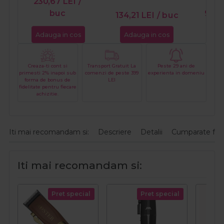
230,67
LEI
/
buc
96,
134,21
LEI
/ buc
Adauga in cos
Adauga in cos
Ada
Creaza-ti cont si
Transport Gratuit La
Peste 29 ani de
primesti 2% inapoi sub
comenzi de peste 399
experienta in domeniu
forma de bonus de
LEI
fidelitate pentru fiecare
achizitie.
Iti mai recomandam si:
Descriere
Detalii
Cumparate fre
Iti mai recomandam si:
Pret special
Pret special