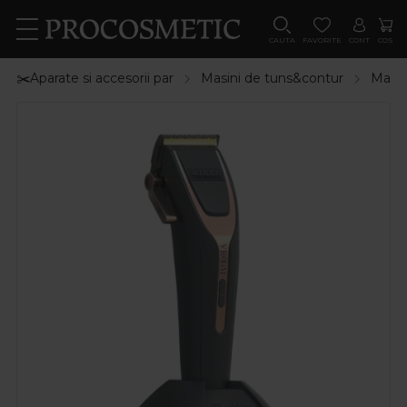
CAUTA
FAVORITE
CONT
COS
✂️Aparate si accesorii par
Masini de tuns&contur
Masin