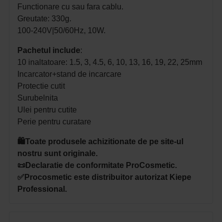
Functionare cu sau fara cablu.
Greutate: 330g.
100-240V|50/60Hz, 10W.
Pachetul include
:
10 inaltatoare:
1.5, 3, 4.5, 6, 10, 13, 16, 19, 22, 25mm
Incarcator+stand de incarcare
Protectie cutit
Surubelnita
Ulei pentru cutite
Perie pentru curatare
🛍️Toate produsele achizitionate de pe site-ul
nostru sunt originale.
📜Declaratie de conformitate ProCosmetic.
✅Procosmetic este distribuitor autorizat Kiepe
Professional.