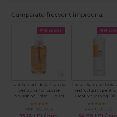
Cumparate frecvent impreuna:
Pret special
Pret spec
Fanola Ulei hidratant de par
Fanola Sampon hidrata
pentru varfuri uscate
restructurant pentru
Nourishing Cristalli Liquidi
uscat Nourishing 10
100ml
PRP:
92,00
LEI
PRP:
80,00
LEI
55,16
LEI
/ buc
54,90
LEI
/ bu