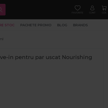
FAVORITE
CONT
COS
RE STOC
PACHETE PROMO
BLOG
BRANDS
ml
ve-in pentru par uscat Nourishing