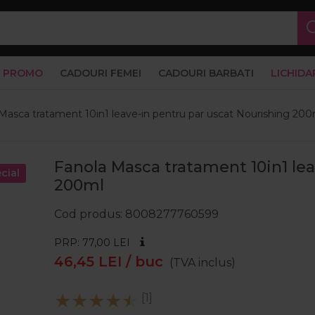
PROMO
CADOURI FEMEI
CADOURI BARBATI
LICHIDA
Masca tratament 10in1 leave-in pentru par uscat Nourishing 200
Fanola Masca tratament 10in1 lea
cial
200ml
Cod produs
8008277760599
PRP: 77,00
LEI
46,45
LEI
/ buc
(TVA inclus)
[1]