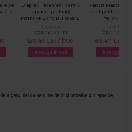
are de
Olaplex Tratament pentru
Fanola Masca cu 
py 24k
reparare profunda
violet pentru par 
Intensive Bond Building nr.
Yellow 350m
0 155ml
PRP:
146,99
LEI
PRP:
87,00
L
uc
120,41
LEI
/ buc
48,47
LEI
/ 
Adauga in cos
Adauga in c
de argan, ulei de seminte de in si proteine din lapte ce