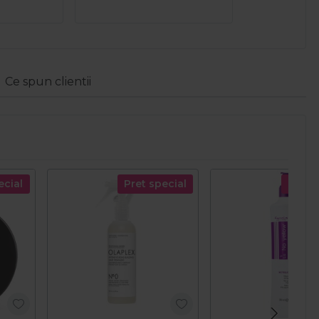
Ce spun clientii
ecial
Pret special
Pret s