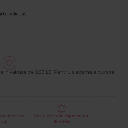
te solicitat.
te in valoare de
0,93
LEI
Pentru a acumula puncte
La comenzi de
Peste 29 ani de experienta in
 LEI
domeniu