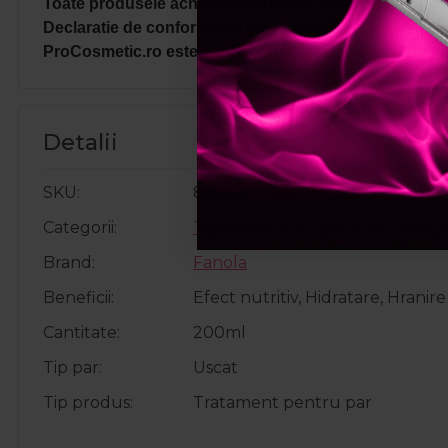
Toate produsele achizitionate de pe site-ul nostru sunt
Declaratie de conformitate ProCosmetic.
ProCosmetic.ro este distribuitor autorizat Fanola.
Detalii
SKU
8008277760599
Categorii
Tratamente si masti
,
Par uscat
,
R
Brand
Fanola
Beneficii
Efect nutritiv, Hidratare, Hranir
Cantitate
200ml
Tip par
Uscat
Tip produs
Tratament pentru par