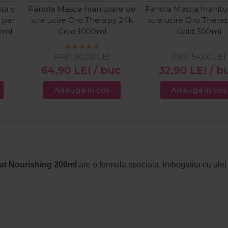
ta si
Fanola Masca hranitoare de
Fanola Masca hranito
 par
stralucire Oro Therapy 24k
stralucire Oro Thera
00ml
Gold 1000ml
Gold 300ml
PRP:
90,00
LEI
PRP:
54,00
LEI
c
64,90
LEI
/ buc
32,90
LEI
/ b
Adauga in cos
Adauga in cos
cat Nourishing 200ml
are o formula speciala, imbogatita cu ulei 
l.