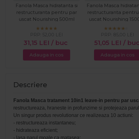
Fanola Masca hidratanta si
Fanola Masca hidratan
restructuranta pentru par
restructuranta pentru
uscat Nourishing 500ml
uscat Nourishing 15
PRP:
52,00
LEI
PRP:
85,00
LEI
31,15
LEI
/ buc
51,05
LEI
/ bu
Adauga in cos
Adauga in cos
Descriere
Fanola Masca tratament 10in1 leave-in pentru par us
restructureaza, hraneste in profunzime si protejeaza paru
Un singur produs revolutionar ce realizeaza 10 actiuni:
- restructureaza instantaneu;
- hidrateaza eficient;
- lasa parul moale ca matasea;