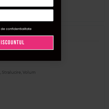
 de confidentialitate
DISCOUNTUL
, Stralucire, Volum