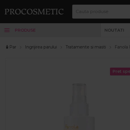
PRODUSE
NOUTATI
🧴Par
Ingrijirea parului
Tratamente si masti
Fanola 
Pret spe