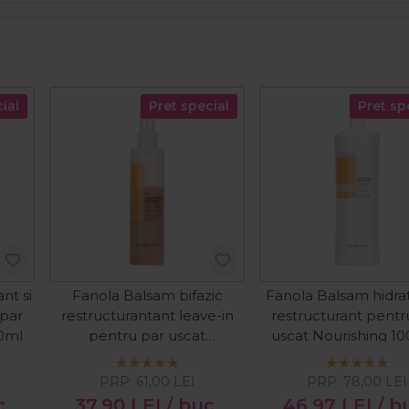
ial
Pret special
Pret sp
nt si
Fanola Balsam bifazic
Fanola Balsam hidrat
 par
restructurantant leave-in
restructurant pentr
00ml
pentru par uscat
uscat Nourishing 1
Nourishing Bi-Phase 200ml
PRP:
61,00
LEI
PRP:
78,00
LEI
c
37,90
LEI
/ buc
46,97
LEI
/ b