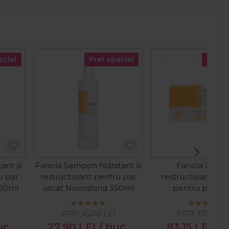
ecial
Pret special
Pret s
ant si
Fanola Sampon hidratant si
Fanola Lotiu
u par
restructurant pentru par
restructuranta le
000ml
uscat Nourishing 350ml
pentru par us
Nourishing 12 fiole
PRP:
45,00
LEI
PRP:
133,00
L
uc
27,90
LEI
/ buc
83,15
LEI
/ 