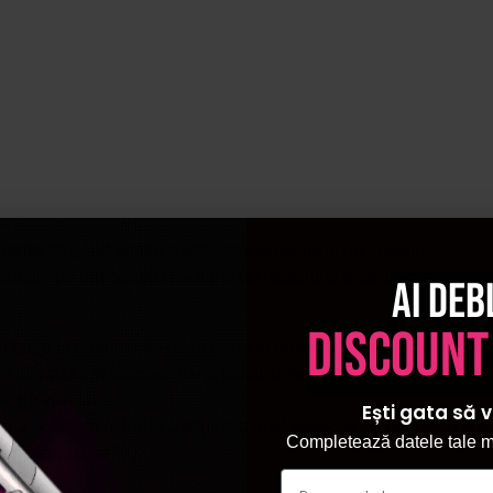
oafeaza parul pentru o actiune emolienta si de netezire.
ibuie pe par pentru o actiune de moliciune si stralucire.
Ai deb
discount
ructura in profunzime parul uscat si rebel, cu tendinta de incretir
idrateaza si hranesc parul uscat, deteriorat, poros, subtire, des
n de vitalitate.
Ești gata să v
 a echilibra pH-ul si a schimba total aspectul de par uscat si ele
Completează datele tale ma
in folosirea sa.