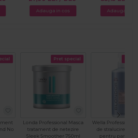
Adauga in cos
Adauga in c
ecial
Pret special
Pret s
gment
Londa Professional Masca
Wella Professional
ond No
tratament de netezire
de stralucire cu p
Sleek Smoother 750ml
pentru par deco