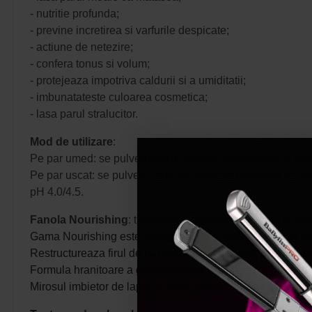
- nutritie profunda;
- previne incretirea si varfurile despicate;
- actiune de netezire;
- confera tonus si volum;
- protejeaza impotriva caldurii si a umiditatii;
- imbunatateste culoarea cosmetica;
- lasa parul stralucitor.
Mod de utilizare
:
Pe par umed: se pulverizeaza uniform, se piaptana si se c
Pe par uscat: se pulverizeaza pe palmele umede si se distr
pH 4.0/4.5.
Fanola
Nourishing
: tratamentul profesional pentru a rest
Gama Nourishing este imbogatita cu proteine din lapte ce h
Restructureaza firul de par, lasandu-l matasos, suplu si pli
Formula hranitoare a gamei ofera o hidratare optima pentru
Mirosul imbietor de lapte si miere aduce un plus deosebit 