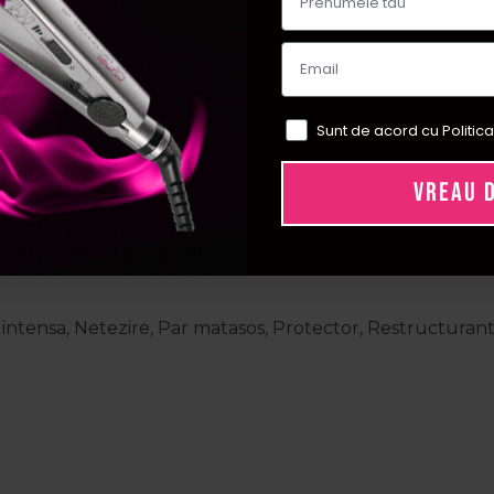
 originale.
Sunt de acord cu Politica
VREAU 
utina pentru par uscat
e intensa, Netezire, Par matasos, Protector, Restructurant