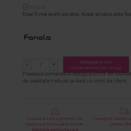
In stoc
Doar 5 mai avem pe stoc. Acest produs este foar
Adauga in cos
−
+
Livrare estimata: luni, 10 aug.
Plaseaza comanda si castiga puncte de loialita
de loialitate trebuie sa detii un cont de client.
Creaza-ti cont si primesti 2%
Transport Gratuit 
inapoi sub forma de bonus de
peste 399
fidelitate pentru fiecare