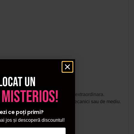
locat un
 misterios!
e, oferind o moliciune si o stralucire extraordinara.
picat si stresat de factori chimici, mecanici sau de mediu.
ezi ce poți primi?
ctrizat.
i jos și descoperă discountul!