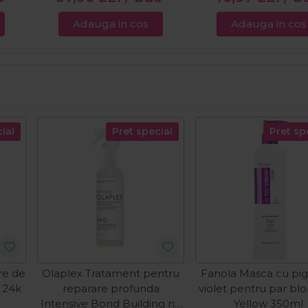
Adauga in cos
Adauga in cos
ial
Pret special
Pret sp
re de
Olaplex Tratament pentru
Fanola Masca cu pi
y 24k
reparare profunda
violet pentru par bl
Intensive Bond Building nr.
Yellow 350ml