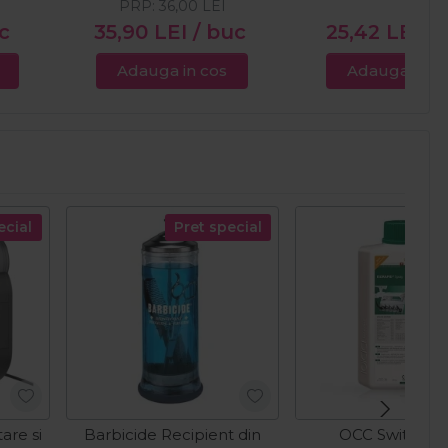
PRP:
36,00
LEI
c
35,90
LEI
/ buc
25,42
LEI
/ 
Adauga in cos
Adauga in c
ecial
Pret special
are si
Barbicide Recipient din
OCC Switzerl