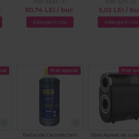
PRP:
89,89
LEI
PRP:
6,00
LEI
c
80,74
LEI
/ buc
5,02
LEI
/ bu
Adauga in cos
Adauga in cos
ial
Pret special
Pret sp
Barbicide Dezinfectant
Sibel Aparat de curat