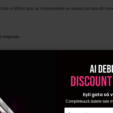
icide si 650ml apa, iar instrumentele se aseaza pe tava din inox
 originale.
Ai deb
discount
Ești gata să v
Completează datele tale ma