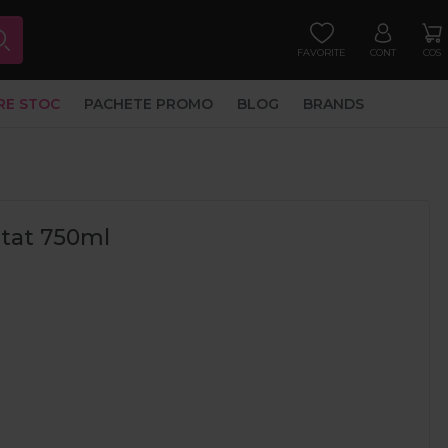
FAVORITE
CONT
COS
RE STOC
PACHETE PROMO
BLOG
BRANDS
ctat 750ml