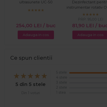
ultrasunete UC-50
Dezinfectant pent
instrumentar rotativ O
Burbath 1000ml
PRP:
95,00
LEI
254,00
LEI
/ buc
81,90
LEI
/ bu
Adauga in cos
Adauga in cos
Ce spun clientii
5 stele
4 stele
3 stele
5 din 5 stele
2 stele
1 stea
Din 1 voturi