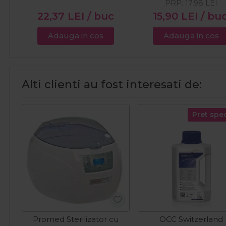
PRP:
17,98
LEI
22,37
LEI
/ buc
15,90
LEI
/ bu
Adauga in cos
Adauga in cos
Alti clienti au fost interesati de:
Pret spec
Promed Sterilizator cu
OCC Switzerland