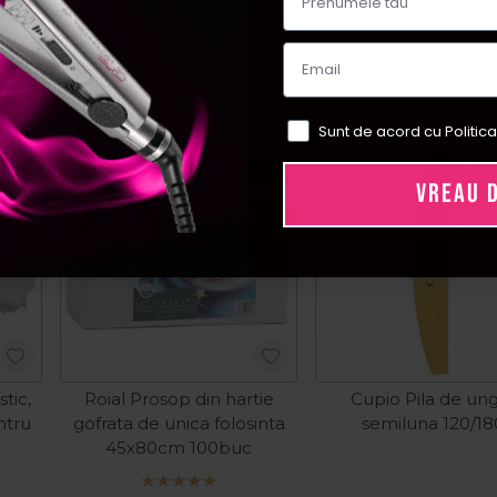
Sunt de acord cu Politica
ial
Pret special
Pret sp
VREAU 
tic,
Roial Prosop din hartie
Cupio Pila de ung
ntru
gofrata de unica folosinta
semiluna 120/18
c
45x80cm 100buc