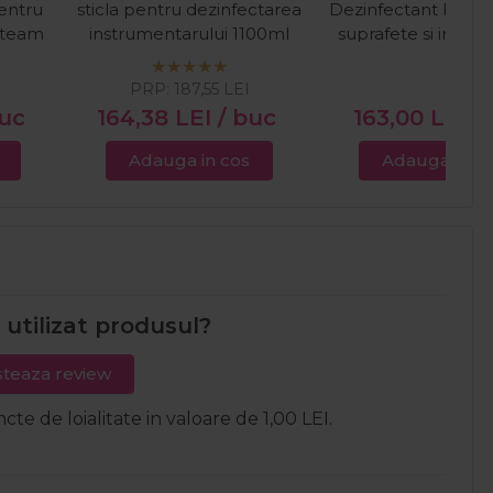
pentru
sticla pentru dezinfectarea
Dezinfectant bioci
Steam
instrumentarului 1100ml
suprafete si instr
Isorapid Spray 2
I
PRP:
187,55
LEI
buc
164,38
LEI
/ buc
163,00
LEI
/
Adauga in cos
Adauga in c
i utilizat produsul?
teaza review
ncte de loialitate in valoare de 1,00 LEI.