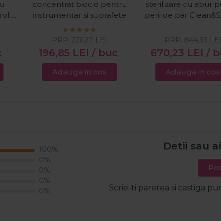
ru
concentrat biocid pentru
sterilizare cu abur 
rolin
instrumentar si suprafete
perii de par Clean&
2000ml
PRP:
226,27
LEI
PRP:
844,93
LE
c
196,85
LEI
/ buc
670,23
LEI
/ 
Adauga in cos
Adauga in cos
Detii sau a
100%
0%
Pos
0%
0%
Scrie-ti parerea si castiga pu
0%