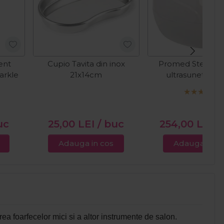
ent
Cupio Tavita din inox
Promed Steriliza
arkle
21x14cm
ultrasunete UC
uc
25,00
LEI
/ buc
254,00
LEI
/
Adauga in cos
Adauga in c
area foarfecelor mici si a altor instrumente de salon.