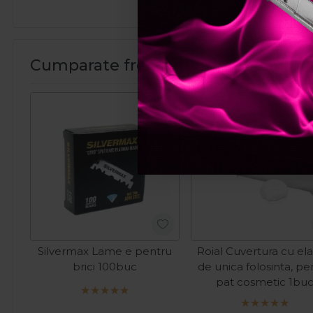
Cumparate frecvent impreuna:
Pret spec
Silvermax Lame e pentru
Roial Cuvertura cu elas
brici 100buc
de unica folosinta, pe
pat cosmetic 1bu