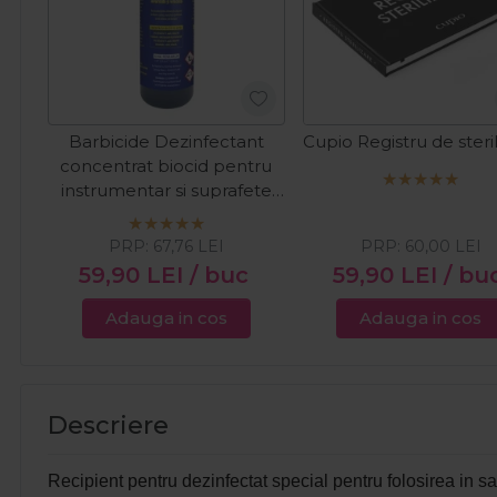
Barbicide Dezinfectant
Cupio Registru de steri
concentrat biocid pentru
instrumentar si suprafete
500ml
PRP:
67,76
LEI
PRP:
60,00
LEI
59,90
LEI
/ buc
59,90
LEI
/ bu
Adauga in cos
Adauga in cos
Descriere
Recipient pentru dezinfectat special
pentru folosirea in s