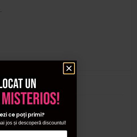
.
locat un
 misterios!
ezi ce poți primi?
i jos și descoperă discountul!