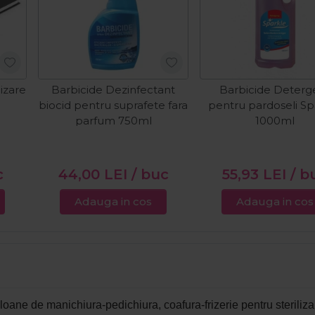
lizare
Barbicide Dezinfectant
Barbicide Deterg
biocid pentru suprafete fara
pentru pardoseli Sp
parfum 750ml
1000ml
c
44,00
LEI
/ buc
55,93
LEI
/ b
Adauga in cos
Adauga in cos
aloane de manichiura-pedichiura, coafura-frizerie pentru
steriliz