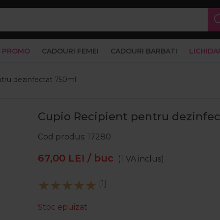
PROMO
CADOURI FEMEI
CADOURI BARBATI
LICHIDA
ntru dezinfectat 750ml
Cupio Recipient pentru dezinfe
Cod produs
17280
67,00
LEI
/ buc
(TVA inclus)
[1]
Stoc epuizat