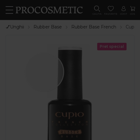
CAUTA
FAVORITE
CONT
COS
💅Unghii
Rubber Base
Rubber Base French
Cupio 
Pret special