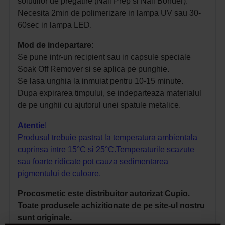
solutiilor de pregatire (Nail Prep si Nail Bonder).
Necesita 2min de polimerizare in lampa UV sau 30-
60sec in lampa LED.
Mod de indepartare
:
Se pune intr-un recipient sau in capsule speciale
Soak Off Remover si se aplica pe punghie.
Se lasa unghia la inmuiat pentru 10-15 minute.
Dupa expirarea timpului, se indeparteaza materialul
de pe unghii cu ajutorul unei spatule metalice.
Atentie
!
Produsul trebuie pastrat la temperatura ambientala
cuprinsa intre 15°C si 25°C.
Temperaturile scazute
sau foarte ridicate pot cauza sedimentarea
pigmentului de culoare.
Procosmetic este distribuitor autorizat Cupio.
Toate produsele achizitionate de pe site-ul nostru
sunt originale.