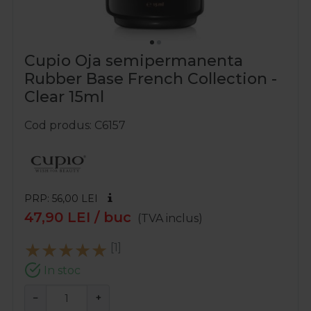
Cupio Oja semipermanenta
Rubber Base French Collection -
Clear 15ml
Cod produs
C6157
PRP: 56,00
LEI
47,90
LEI
/ buc
(TVA inclus)
[1]
In stoc
−
+