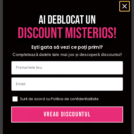
Declaratie de conformitate ProCosmetic.
Ai deblocat un
Detalii
discount misterios!
SKU
C6157
Ești gata să vezi ce poți primi?
Categorii
Rubber Base French
Completează datele tale mai jos și descoperă discountul!
Brand
Cupio
Cantitate
15ml
Cumparate frecvent impreuna:
Sunt de acord cu Politica de confidentialitate
VREAU DISCOUNTUL
Pret special