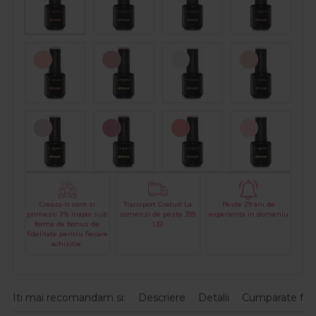
Creaza-ti cont si
Transport Gratuit La
Peste 29 ani de
primesti 2% inapoi sub
comenzi de peste 399
experienta in domeniu
forma de bonus de
LEI
fidelitate pentru fiecare
achizitie.
Iti mai recomandam si:
Descriere
Detalii
Cumparate fre