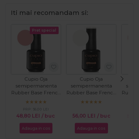
Iti mai recomandam si:
Pret special
Cupio Oja
Cupio Oja
C
semipermanenta
semipermanenta
semi
Rubber Base French
Rubber Base French
Rubber
Collection - Perfect
Collection - Milky
Colle
French 15ml
White 15ml
Car
PRP:
56,00
LEI
48,80
LEI
/ buc
56,00
LEI
/ buc
56,
Adauga in cos
Adauga in cos
Ada