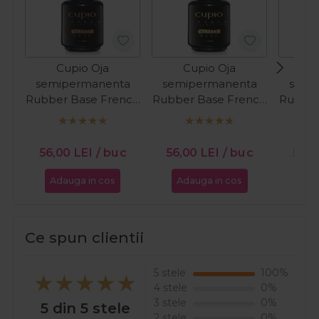
Cupio Oja
Cupio Oja
C
semipermanenta
semipermanenta
semi
Rubber Base French
Rubber Base French
Rubber
Collection - Milky
Collection - Soft
Colle
White 15ml
Caramel 15ml
56,00
LEI
/ buc
56,00
LEI
/ buc
56,
Adauga in cos
Adauga in cos
Ada
Ce spun clientii
5 stele
100%
4 stele
0%
3 stele
0%
5 din 5 stele
2 stele
0%