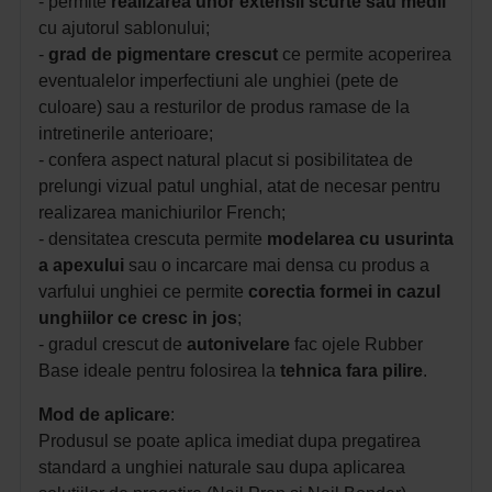
- permite
realizarea unor extensii scurte sau medii
cu ajutorul sablonului;
-
grad de pigmentare crescut
ce permite acoperirea
eventualelor imperfectiuni ale unghiei (pete de
culoare) sau a resturilor de produs ramase de la
intretinerile anterioare;
- confera aspect natural placut si posibilitatea de
prelungi vizual patul unghial, atat de necesar pentru
realizarea manichiurilor French;
- densitatea crescuta permite
modelarea cu usurinta
a apexului
sau o incarcare mai densa cu produs a
varfului unghiei ce permite
corectia formei in cazul
unghiilor ce cresc in jos
;
- gradul crescut de
autonivelare
fac ojele Rubber
Base ideale pentru folosirea la
tehnica fara pilire
.
Mod de aplicare
:
Produsul se poate aplica imediat dupa pregatirea
standard a unghiei naturale sau dupa aplicarea