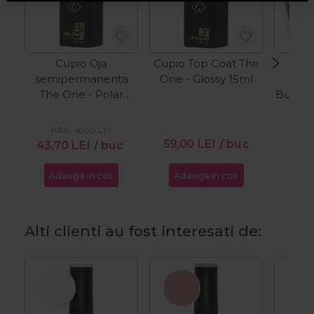
Cupio Oja
Cupio Top Coat The
Cup
semipermanenta
One - Glossy 15ml
cons
The One - Polar
Builder
Snow 15ml
PR
16
PRP:
46,00
LEI
59,00
LEI
/ buc
43,70
LEI
/ buc
Adauga in cos
Adauga in cos
Ada
Alti clienti au fost interesati de: