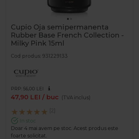
Cupio Oja semipermanenta
Rubber Base French Collection -
Milky Pink 15ml
Cod produs
931229133
PRP: 56,00
LEI
47,90
LEI
/ buc
(TVA inclus)
[2]
In stoc
Doar 4 mai avem pe stoc. Acest produs este
foarte solicitat.