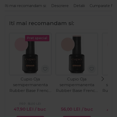
Iti mai recomandam si:
Descriere
Detalii
Cumparate fre
Iti mai recomandam si:
Pret special
Cupio Oja
Cupio Oja
C
semipermanenta
semipermanenta
semi
Rubber Base French
Rubber Base French
Rubber
Collection - Ballet
Collection - Fresh
Colle
15ml
Cream 15ml
Shimme
PRP:
56,00
LEI
PR
47,90
LEI
/ buc
56,00
LEI
/ buc
47,