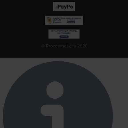
© Procosmetic.ro 2026