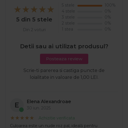
5 stele
100%
4 stele
0%
3 stele
0%
5 din 5 stele
2 stele
0%
1 stea
0%
Din 2 voturi
Detii sau ai utilizat produsul?
Posteaza review
Scrie-ti parerea si castiga puncte de
loialitate in valoare de 1,00 LEI.
Elena Alexandroae
E
30 iun. 2025
Achizitie verificata
Culoarea este un nude roz pal, ideală pentru