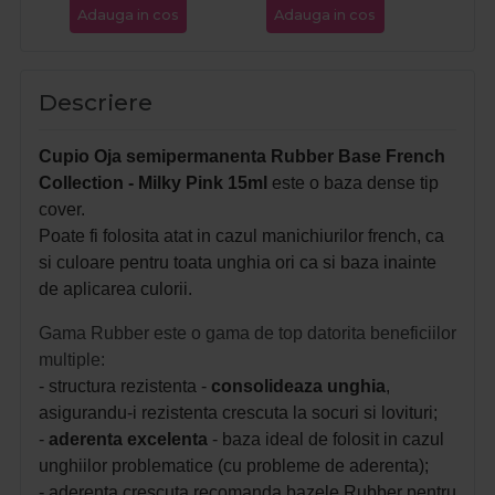
Adauga in cos
Adauga in cos
Ada
Descriere
Cupio Oja semipermanenta Rubber Base French
Collection - Milky Pink 15ml
este o baza dense tip
cover.
Poate fi folosita atat in cazul manichiurilor french, ca
si culoare pentru toata unghia ori ca si baza inainte
de aplicarea culorii.
Gama Rubber este o gama de top datorita beneficiilor
multiple:
- structura rezistenta -
consolideaza unghia
,
asigurandu-i rezistenta crescuta la socuri si lovituri;
-
aderenta excelenta
- baza ideal de folosit in cazul
unghiilor problematice (cu probleme de aderenta);
- aderenta crescuta recomanda bazele Rubber pentru