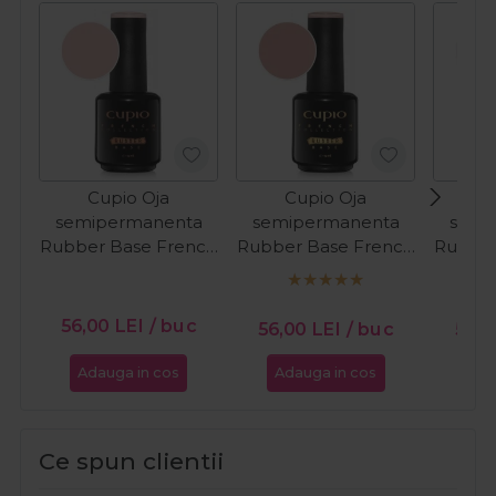
Cupio Oja
Cupio Oja
C
semipermanenta
semipermanenta
semi
Rubber Base French
Rubber Base French
Rubber
Collection - Fresh
Collection - Soft
Colle
Cream 15ml
Caramel 15ml
Wh
56,00
LEI
/ buc
56,00
LEI
/ buc
56,
Adauga in cos
Adauga in cos
Ada
Ce spun clientii