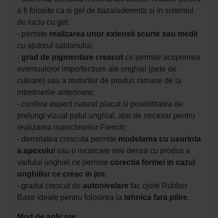
a fi folosite ca si gel de baza/aderenta si in sistemul
de lucru cu gel;
- permite
realizarea unor extensii scurte sau medii
cu ajutorul sablonului;
-
grad de pigmentare crescut
ce permite acoperirea
eventualelor imperfectiuni ale unghiei (pete de
culoare) sau a resturilor de produs ramase de la
intretinerile anterioare;
- confera aspect natural placut si posibilitatea de
prelungi vizual patul unghial, atat de necesar pentru
realizarea manichiurilor French;
- densitatea crescuta permite
modelarea cu usurinta
a apexului
sau o incarcare mai densa cu produs a
varfului unghiei ce permite
corectia formei in cazul
unghiilor ce cresc in jos
;
- gradul crescut de
autonivelare
fac ojele Rubber
Base ideale pentru folosirea la
tehnica fara pilire
.
Mod de aplicare
: