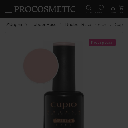
CAUTA
FAVORITE
CONT
COS
💅Unghii
Rubber Base
Rubber Base French
Cupio 
Pret special