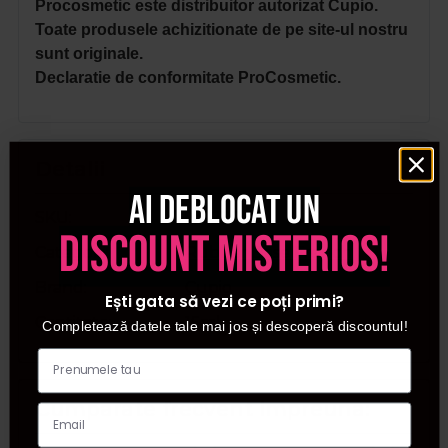
Procosmetic este distribuitor autorizat Cupio.
Toate produsele achizitionate de pe site-ul nostru
sunt originale.
Declaratie de conformitate ProCosmetic.
Detalii
Ai deblocat un
SKU
931229133
discount misterios!
Categorii
Rubber Base French
Brand
Cupio
Ești gata să vezi ce poți primi?
Cantitate
15ml
Completează datele tale mai jos și descoperă discountul!
Cumparate frecvent impreuna: