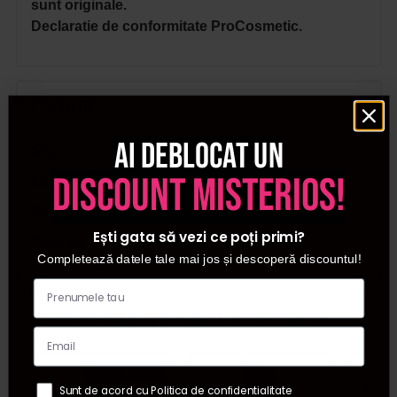
sunt originale.
Declaratie de conformitate ProCosmetic.
Detalii
Ai deblocat un
SKU
931229132
discount misterios!
Categorii
Rubber Base French
Brand
Cupio
Ești gata să vezi ce poți primi?
Cantitate
15ml
Completează datele tale mai jos și descoperă discountul!
Cumparate frecvent impreuna:
Pret special
Sunt de acord cu Politica de confidentialitate