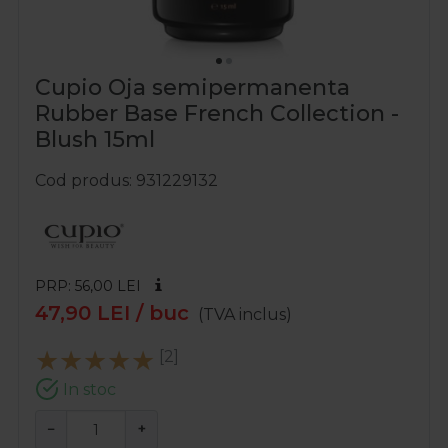
Cupio Oja semipermanenta
Rubber Base French Collection -
Blush 15ml
Cod produs
931229132
PRP: 56,00
LEI
47,90
LEI
/ buc
(TVA inclus)
[2]
In stoc
−
+