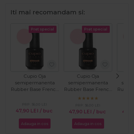
Iti mai recomandam si:
Pret special
Pret special
Cupio Oja
Cupio Oja
C
semipermanenta
semipermanenta
semi
Rubber Base French
Rubber Base French
Rubber
Collection - Ballet
Collection - Blush
Collec
15ml
Shimmer White 15ml
Fr
PRP:
56,00
LEI
PRP:
56,00
LEI
PR
47,90
LEI
/ buc
47,90
LEI
/ buc
48,
Adauga in cos
Adauga in cos
Ada