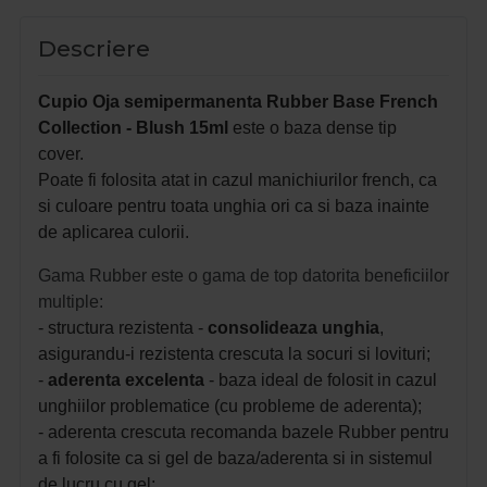
Descriere
Cupio Oja semipermanenta Rubber Base French
Collection - Blush 15ml
este o baza dense tip
cover.
Poate fi folosita atat in cazul manichiurilor french, ca
si culoare pentru toata unghia ori ca si baza inainte
de aplicarea culorii.
Gama Rubber este o gama de top datorita beneficiilor
multiple:
- structura rezistenta -
consolideaza unghia
,
asigurandu-i rezistenta crescuta la socuri si lovituri;
-
aderenta excelenta
- baza ideal de folosit in cazul
unghiilor problematice (cu probleme de aderenta);
- aderenta crescuta recomanda bazele Rubber pentru
a fi folosite ca si gel de baza/aderenta si in sistemul
de lucru cu gel;