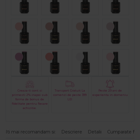
Creaza-ti cont si
Transport Gratuit La
Peste 29 ani de
primesti 2% inapoi sub
comenzi de peste 399
experienta in domeniu
forma de bonus de
LEI
fidelitate pentru fiecare
achizitie.
Iti mai recomandam si:
Descriere
Detalii
Cumparate fre