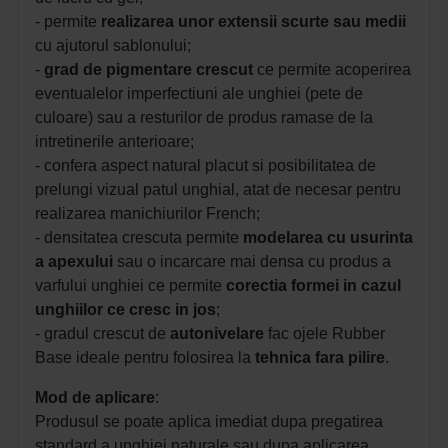
- permite
realizarea unor extensii scurte sau medii
cu ajutorul sablonului;
-
grad de pigmentare crescut
ce permite acoperirea
eventualelor imperfectiuni ale unghiei (pete de
culoare) sau a resturilor de produs ramase de la
intretinerile anterioare;
- confera aspect natural placut si posibilitatea de
prelungi vizual patul unghial, atat de necesar pentru
realizarea manichiurilor French;
- densitatea crescuta permite
modelarea cu usurinta
a apexului
sau o incarcare mai densa cu produs a
varfului unghiei ce permite
corectia formei in cazul
unghiilor ce cresc in jos
;
- gradul crescut de
autonivelare
fac ojele Rubber
Base ideale pentru folosirea la
tehnica fara pilire
.
Mod de aplicare
:
Produsul se poate aplica imediat dupa pregatirea
standard a unghiei naturale sau dupa aplicarea