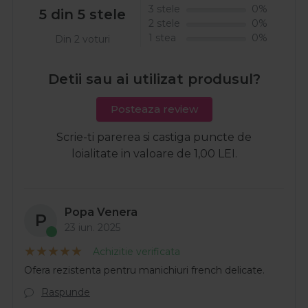
3 stele
0%
5 din 5 stele
2 stele
0%
1 stea
0%
Din 2 voturi
Detii sau ai utilizat produsul?
Posteaza review
Scrie-ti parerea si castiga puncte de
loialitate in valoare de 1,00 LEI.
Popa Venera
P
23 iun. 2025
Achizitie verificata
Ofera rezistenta pentru manichiuri french delicate.
Raspunde