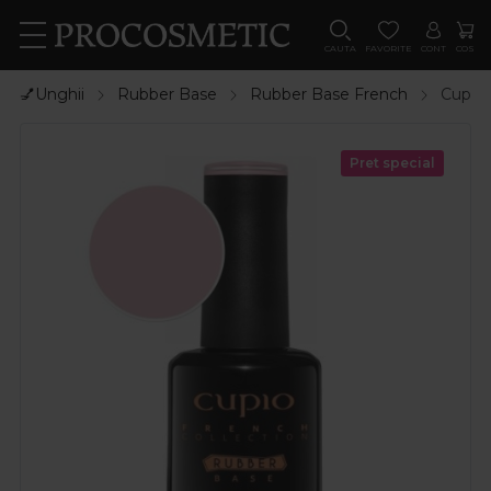
CAUTA
FAVORITE
CONT
COS
💅Unghii
Rubber Base
Rubber Base French
Cupio 
Pret special