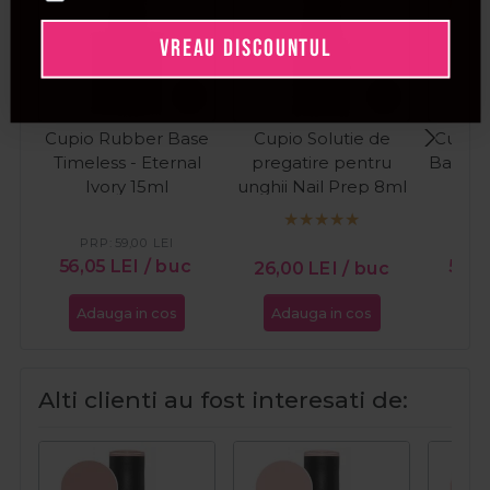
VREAU DISCOUNTUL
Cupio Rubber Base
Cupio Solutie de
Cupio
Timeless - Eternal
pregatire pentru
Baby B
Ivory 15ml
unghii Nail Prep 8ml
PRP:
59,00
LEI
PR
56,05
LEI
/ buc
53,2
26,00
LEI
/ buc
Adauga in cos
Adauga in cos
Ada
Alti clienti au fost interesati de: