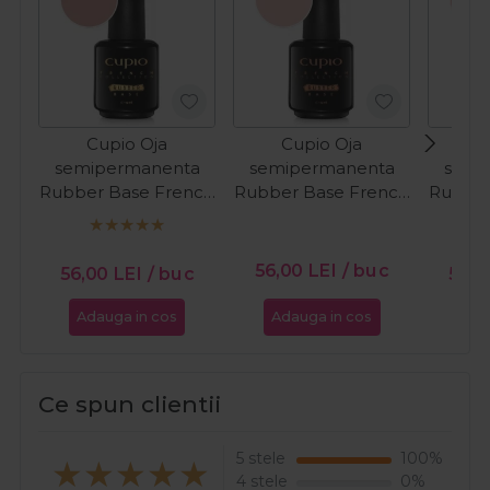
Cupio Oja
Cupio Oja
C
semipermanenta
semipermanenta
semi
Rubber Base French
Rubber Base French
Rubber
Collection - Soft
Collection - Fresh
Collect
Caramel 15ml
Cream 15ml
PR
56,00
LEI
/ buc
56,00
LEI
/ buc
53,2
Adauga in cos
Adauga in cos
Ada
Ce spun clientii
5 stele
100%
4 stele
0%