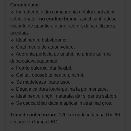
Caracteristici
:
🔸
Ingredientele din componenta gelului sunt atent
selectionate -
nu contine hema
- astfel sunt reduse
riscurile de aparitie ale unor alergii, dupa utilizarea
acestuia.
🔸
Ideal pentru babyboomer.
🔸
Grad mediu de autonivelare.
🔸
Aderenta perfecta pe unghii, nu prinde aer nici
dupa cateva saptamani.
🔸
Foarte puternic, dar flexibil.
🔸
Calitati deosebite pentru pinch-it.
🔸
Se modeleaza foarte usor.
🔸
Degaja caldura foarte putina la polimerizare.
🔸
Ideal pentru unghii naturale, dar si pentru sablon.
🔸
Se usuca chiar daca e aplicat in strat mai gros.
Timp de polimerizare
: 120 secunde in
lampa UV; 60
secunde in
lampa LED.