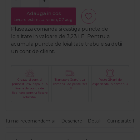
−
+
Adauga in cos
Livrare estimata: vineri, 07 aug.
Plaseaza comanda si castiga puncte de
loialitate in valoare de
3,23
LEI
Pentru a
acumula puncte de loialitate trebuie sa detii
un cont de client.
Creaza-ti cont si
Transport Gratuit La
Peste 29 ani de
primesti 2% inapoi sub
comenzi de peste 399
experienta in domeniu
forma de bonus de
LEI
fidelitate pentru fiecare
achizitie.
Iti mai recomandam si:
Descriere
Detalii
Cumparate fre