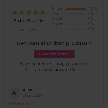
5 stele
100%
4 stele
0%
3 stele
0%
5 din 5 stele
2 stele
0%
1 stea
0%
Din 1 voturi
Detii sau ai utilizat produsul?
Posteaza review
Scrie-ti parerea si castiga puncte de
loialitate in valoare de 1,00 LEI.
Alina
A
21 iun. 2024