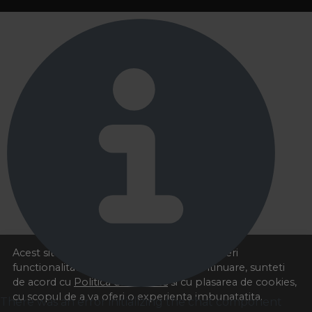
Acest site foloseste cookies pentru a va oferi
functionalitatea dorita. Navigand in continuare, sunteti
de acord cu
Politica de cookies
si cu plasarea de cookies,
cu scopul de a va oferi o experienta imbunatatita.
There was an error initializing the chat component