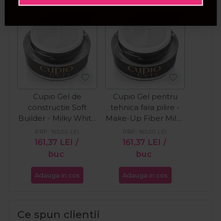
Pret special
Pret special
Cupio Gel de
Cupio Gel pentru
constructie Soft
tehnica fara pilire -
Builder - Milky White
Make-Up Fiber Milky
50ml
White 50ml
PRP:
163,00
LEI
PRP:
163,00
LEI
161,37
LEI
/
161,37
LEI
/
buc
buc
Adauga in cos
Adauga in cos
Ce spun clientii