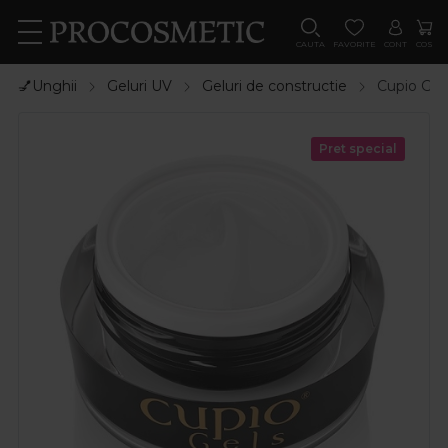
CAUTA
FAVORITE
CONT
COS
💅Unghii
Geluri UV
Geluri de constructie
Cupio Gel 
Pret special