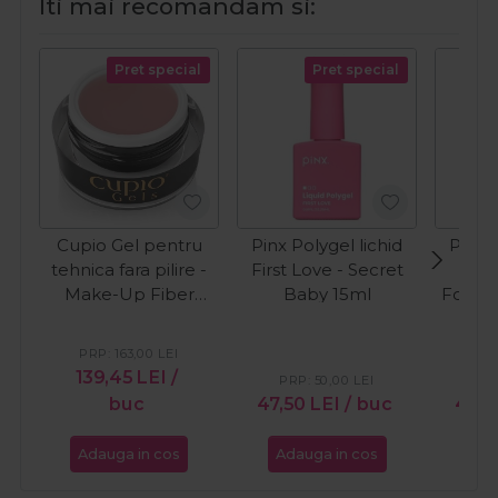
Iti mai recomandam si:
Pret special
Pret special
Cupio Gel pentru
Pinx Polygel lichid
Pinx P
tehnica fara pilire -
First Love - Secret
Fi
Make-Up Fiber
Baby 15ml
Forbid
Natural 50ml
PRP:
163,00
LEI
139,45
LEI
/
PRP:
50,00
LEI
PR
buc
47,50
LEI
/ buc
47,5
Adauga in cos
Adauga in cos
Ada