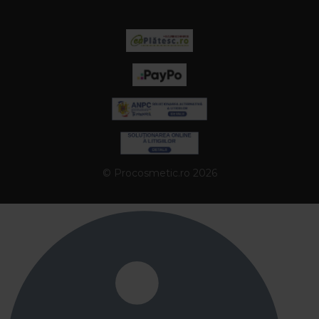
© Procosmetic.ro 2026