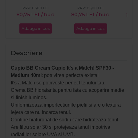
PRP:
85,00
LEI
PRP:
85,00
LEI
PR
80,75
LEI
/ buc
80,75
LEI
/ buc
116,
Adauga in cos
Adauga in cos
Ada
Descriere
Cupio BB Cream Cupio It's a Match! SPF30 -
Medium 40ml
: potrivirea perfecta exista!
It's a Match se potriveste perfect tenului tau.
Crema BB hidratanta pentru fata cu acoperire medie
si finish luminos.
Uniformizeaza imperfectiunile pielii si are o textura
lejera care nu incarca tenul.
Contine hialuronat de sodiu care hidrateaza tenul.
Are filtru solar 30 si protejeaza tenul impotriva
radiatiilor solare UVA si UVB.