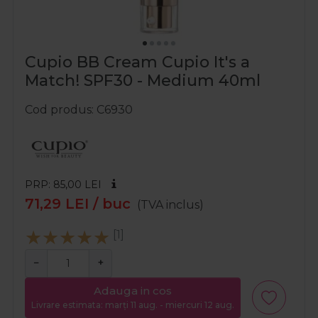
Cupio BB Cream Cupio It's a
Match! SPF30 - Medium 40ml
Cod produs
C6930
PRP: 85,00
LEI
71,29
LEI
/ buc
(TVA inclus)
[1]
−
+
Adauga in cos
Livrare estimata: marți 11 aug. - miercuri 12 aug.