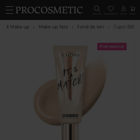
CAUTA
FAVORITE
CONT
COS
💄Make-up
Make-up fata
Fond de ten
Cupio BB Cr
Pret special