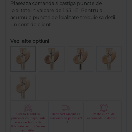
Plaseaza comanda si castiga puncte de
loialitate in valoare de
1,43
LEI
Pentru a
acumula puncte de loialitate trebuie sa detii
un cont de client.
Vezi alte optiuni
Creaza-ti cont si
Transport Gratuit La
Peste 29 ani de
primesti 2% inapoi sub
comenzi de peste 399
experienta in domeniu
forma de bonus de
LEI
fidelitate pentru fiecare
achizitie.