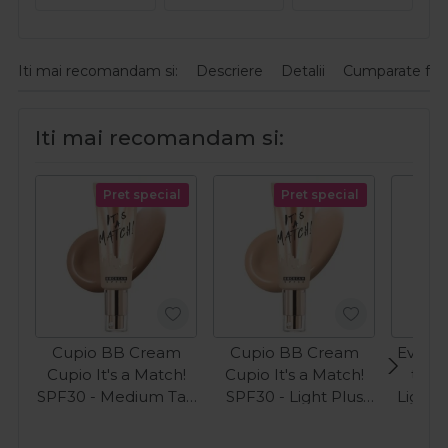
Iti mai recomandam si:
Descriere
Detalii
Cumparate fre
Iti mai recomandam si:
Pret special
Pret special
Cupio BB Cream
Cupio BB Cream
Evaga
Cupio It's a Match!
Cupio It's a Match!
ten 
SPF30 - Medium Tan
SPF30 - Light Plus
Light 
40ml
40ml