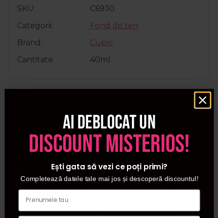
SKU
C6930
Categorii
Fond de ten
Brand
Cupio
Cantitate
40ml
Cumparate frecvent impreuna:
Ai deblocat un
Pret special
Pret special
discount misterios!
Ești gata să vezi ce poți primi?
Completează datele tale mai jos și descoperă discountul!
Cupio Tus lichid
Cupio Tus lichid
Co
pentru sprancene
pentru sprancene
colora