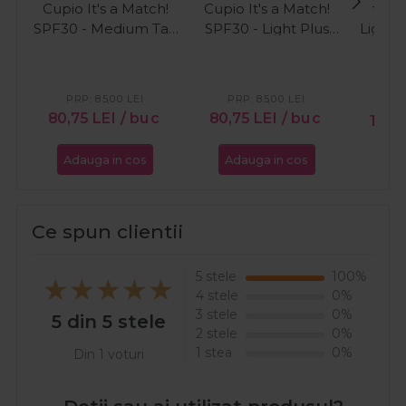
Cupio It's a Match!
Cupio It's a Match!
ten 
SPF30 - Medium Tan
SPF30 - Light Plus
Light 
40ml
40ml
PRP:
85,00
LEI
PRP:
85,00
LEI
PR
80,75
LEI
/ buc
80,75
LEI
/ buc
116,
Adauga in cos
Adauga in cos
Ada
Ce spun clientii
5 stele
100%
4 stele
0%
3 stele
0%
5 din 5 stele
2 stele
0%
1 stea
0%
Din 1 voturi