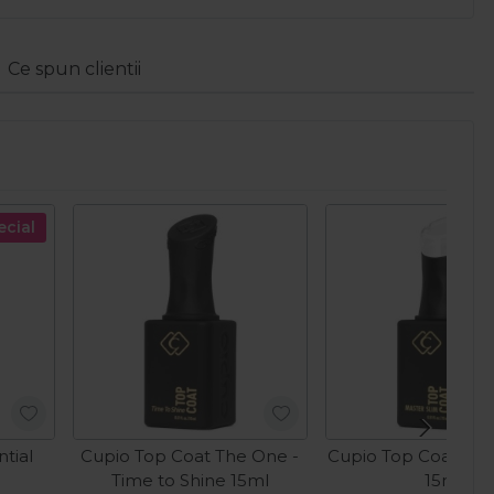
Ce spun clientii
ecial
tial
Cupio Top Coat The One -
Cupio Top Coat Mas
Time to Shine 15ml
15ml