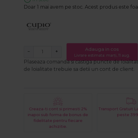
Doar 1 mai avem pe stoc. Acest produs este foart
Adauga in cos
−
+
Livrare estimata: marți, 11 aug.
Plaseaza comanda si castiga puncte de loialita
de loialitate trebuie sa detii un cont de client.
Creaza-ti cont si primesti 2%
Transport Gratuit 
inapoi sub forma de bonus de
peste 399
fidelitate pentru fiecare
achizitie.