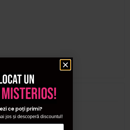
locat un
 misterios!
ezi ce poți primi?
i jos și descoperă discountul!