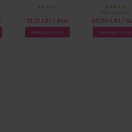
PRP:
60,91
LEI
c
13,21
LEI
/ buc
60,90
LEI
/ b
Adauga in cos
Adauga in cos