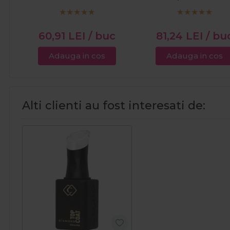
Ciocolata Alba 1kg
60,91
LEI
/ buc
81,24
LEI
/ bu
Adauga in cos
Adauga in cos
Alti clienti au fost interesati de: