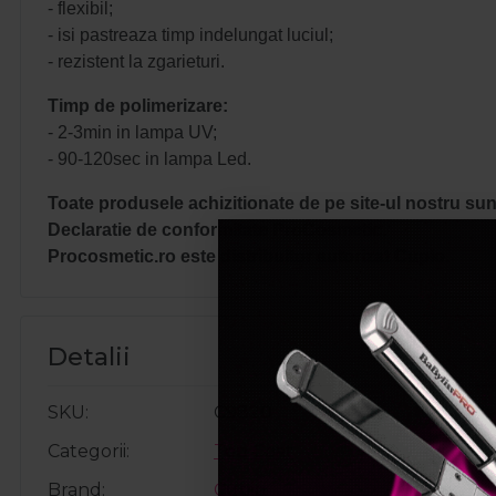
- flexibil;
- isi pastreaza timp indelungat luciul;
- rezistent la zgarieturi.
Timp de polimerizare:
- 2-3min in lampa UV;
- 90-120sec in lampa Led.
Toate produsele achizitionate de pe site-ul nostru sunt
Declaratie de conformitate ProCosmetic.
Procosmetic.ro este distribuitor autorizat Cupio.
Detalii
SKU
C9820
Categorii
Top Coat
Brand
Cupio