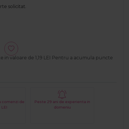
e solicitat.
te in valoare de
1,19
LEI
Pentru a acumula puncte
La comenzi de
Peste 29 ani de experienta in
 LEI
domeniu