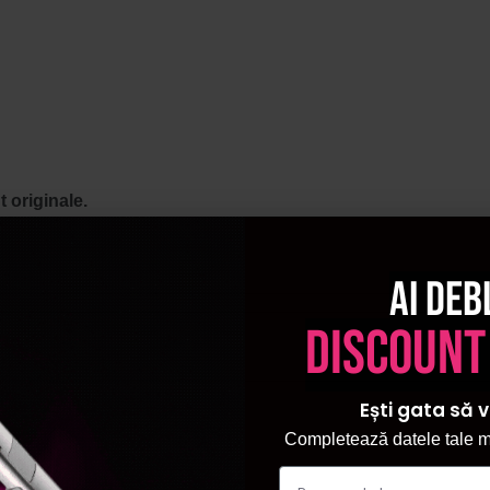
 originale.
Ai deb
discount
Ești gata să v
Completează datele tale ma