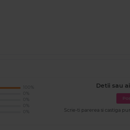
Detii sau a
100%
0%
Pos
0%
0%
Scrie-ti parerea si castiga pu
0%