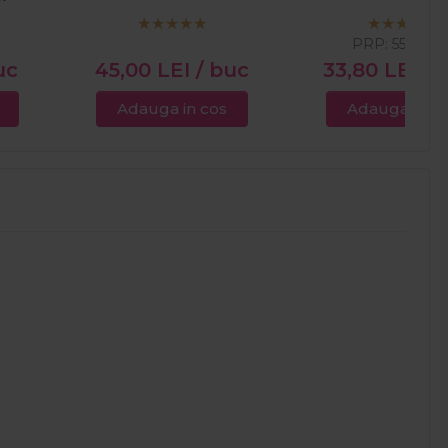
PRP:
55,22
LE
uc
45,00
LEI
/ buc
33,80
LEI
/ 
Adauga in cos
Adauga in c