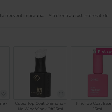
e frecvent impreuna:
Alti clienti au fost interesati de:
Pret sp
ne -
Cupio Top Coat Diamond -
Pinx Top Coat Essen
No Wipe&Soak Off 15ml
15ml