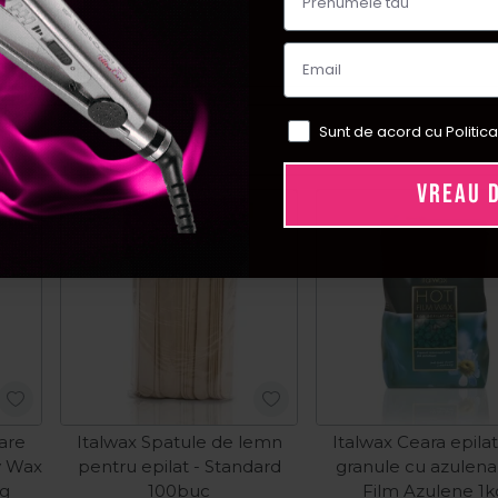
Sunt de acord cu Politica
VREAU 
oare
Italwax Spatule de lemn
Italwax Ceara epila
y Wax
pentru epilat - Standard
granule cu azulena
kg
100buc
Film Azulene 1k