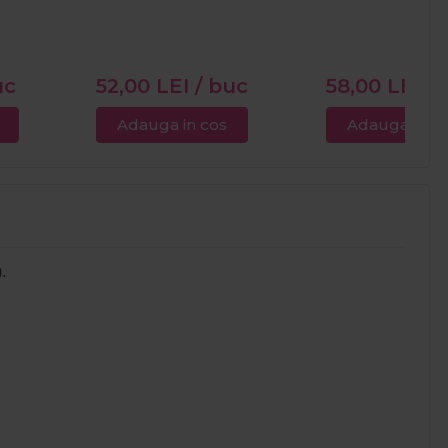
uc
52,00
LEI
/ buc
58,00
LEI
/ 
Adauga in cos
Adauga in c
.