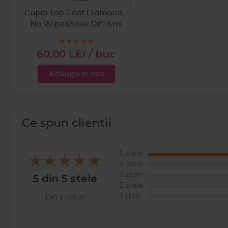
Cupio Top Coat Diamond -
No Wipe&Soak Off 15ml
60,00
LEI
/ buc
Adauga in cos
Ce spun clientii
5 stele
4 stele
3 stele
5 din 5 stele
2 stele
1 stea
Din 1 voturi