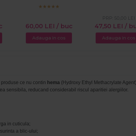
PRP:
50,00
LEI
c
60,00
LEI
/ buc
47,50
LEI
/ b
Adauga in cos
Adauga in cos
e produse ce nu contin
hema
(Hydroxy Ethyl Methacrylate Agent)
 sensibila, reducand considerabil riscul aparitiei alergiilor.
ga in cuticula;
urinta a blic-ului;