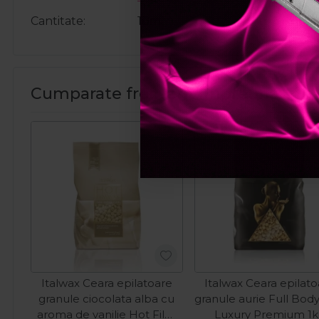
Cantitate
10ml
Cumparate frecvent impreuna:
Italwax Ceara epilatoare
Italwax Ceara epilat
granule ciocolata alba cu
granule aurie Full Bod
aroma de vanilie Hot Film
Luxury Premium 1