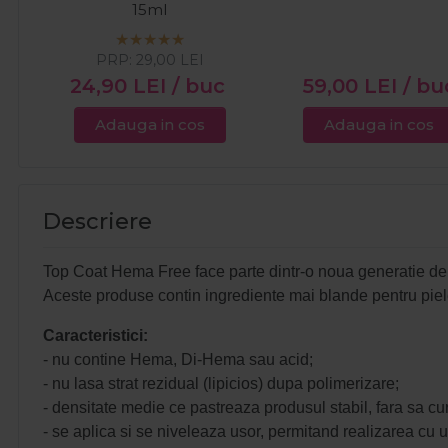
15ml
PRP:
29,00
LEI
24,90
LEI
/ buc
59,00
LEI
/ bu
Adauga in cos
Adauga in cos
Descriere
Top Coat Hema Free face parte dintr-o noua generatie d
Aceste produse contin ingrediente mai blande pentru pielea
Caracteristici:
- nu contine Hema, Di-Hema sau acid;
- nu lasa strat rezidual (lipicios) dupa polimerizare;
- densitate medie ce pastreaza produsul stabil, fara sa cur
- se aplica si se niveleaza usor, permitand realizarea cu us