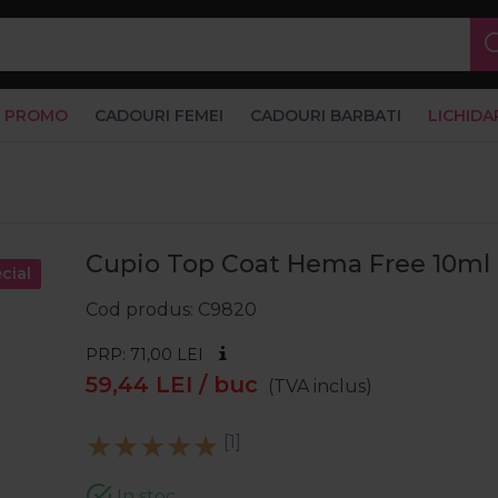
PROMO
CADOURI FEMEI
CADOURI BARBATI
LICHIDA
Cupio Top Coat Hema Free 10ml
cial
Cod produs
C9820
PRP: 71,00
LEI
59,44
LEI
/ buc
(TVA inclus)
[1]
In stoc