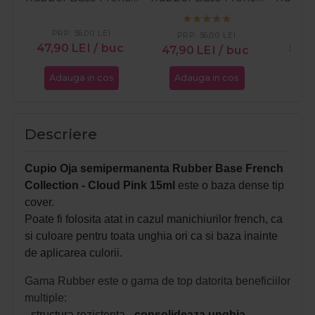
Collection - Ballet
Collection - Blush
Colle
15ml
Shimmer White 15ml
Cr
PRP:
56,00
LEI
PRP:
56,00
LEI
47,90
LEI
/ buc
56,
47,90
LEI
/ buc
Adauga in cos
Adauga in cos
Ada
Descriere
Cupio Oja semipermanenta Rubber Base French
Collection - Cloud Pink 15ml
este o baza dense tip
cover.
Poate fi folosita atat in cazul manichiurilor french, ca
si culoare pentru toata unghia ori ca si baza inainte
de aplicarea culorii.
Gama Rubber este o gama de top datorita beneficiilor
multiple:
- structura rezistenta -
consolideaza unghia
,