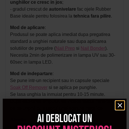
unghiilor ce cresc in jos
;
- gradul crescut de
autonivelare
fac ojele Rubber
Base ideale pentru folosirea la
tehnica fara pilire
.
Mod de aplicare
:
Produsul se poate aplica imediat dupa pregatirea
standard a unghiei naturale sau dupa aplicarea
solutiilor de pregatire (
Nail Prep
si
Nail Bonder
).
Necesita 2min de polimerizare in lampa UV sau 30-
60sec in lampa LED.
Mod de indepartare
:
Se pune intr-un recipient sau in capsule speciale
Soak Off Remover
si se aplica pe punghie.
Se lasa unghia la inmuiat pentru 10-15 minute.
Dupa expirarea timpului, se indeparteaza materialul
de pe unghii cu ajutorul unei spatule metalice.
Ai deblocat un
Atentie
!
Produsul trebuie pastrat la temperatura ambientala