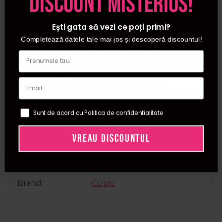
discount misterios!
cuprinsa intre 15°C si 25°C.
Temperaturile scazute
sau foarte ridicate pot cauza sedimentarea
Ești gata să vezi ce poți primi?
pigmentului de culoare.
Completează datele tale mai jos și descoperă discountul!
Procosmetic este distribuitor autorizat Cupio.
Toate produsele achizitionate de pe site-ul nostru
sunt originale.
Declaratie de conformitate ProCosmetic.
Sunt de acord cu Politica de confidentialitate
Detalii
VREAU DISCOUNTUL
SKU
D0225
Categorii
Rubber Base French
Brand
Cupio