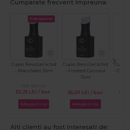
Cumparate frecvent impreuna:
Pret special
Cupio RevoGel lichid
Cupio RevoGel lichid
Cupio 
- Macchiato 15ml
- Frosted Coconut
- Cook
15ml
PRP:
55,00
LEI
PR
52,25
LEI
/ buc
52,2
55,00
LEI
/ buc
Adauga in cos
Adauga in cos
Ada
Alti clienti au fost interesati de: