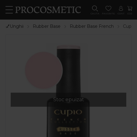
CAUTA
FAVORITE
CONT
COS
💅Unghii
Rubber Base
Rubber Base French
Cupio 
Stoc epuizat