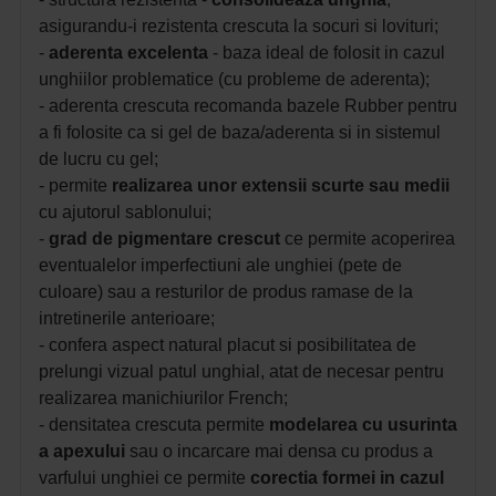
asigurandu-i rezistenta crescuta la socuri si lovituri;
-
aderenta excelenta
- baza ideal de folosit in cazul
unghiilor problematice (cu probleme de aderenta);
- aderenta crescuta recomanda bazele Rubber pentru
a fi folosite ca si gel de baza/aderenta si in sistemul
de lucru cu gel;
- permite
realizarea unor extensii scurte sau medii
cu ajutorul sablonului;
-
grad de pigmentare crescut
ce permite acoperirea
eventualelor imperfectiuni ale unghiei (pete de
culoare) sau a resturilor de produs ramase de la
intretinerile anterioare;
- confera aspect natural placut si posibilitatea de
prelungi vizual patul unghial, atat de necesar pentru
realizarea manichiurilor French;
- densitatea crescuta permite
modelarea cu usurinta
a apexului
sau o incarcare mai densa cu produs a
varfului unghiei ce permite
corectia formei in cazul