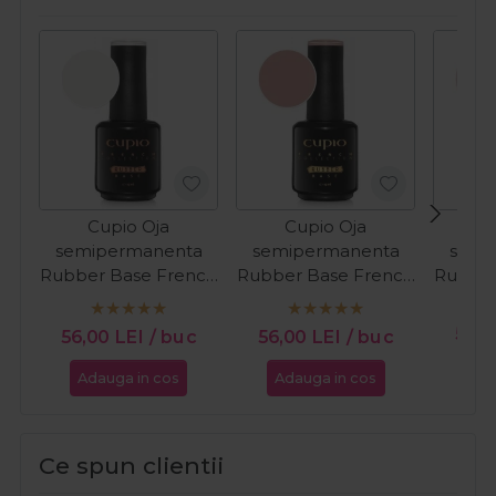
Cupio Oja
Cupio Oja
C
semipermanenta
semipermanenta
semi
Rubber Base French
Rubber Base French
Rubber
Collection - Milky
Collection - Soft
Co
White 15ml
Caramel 15ml
Milk
56,
56,00
LEI
/ buc
56,00
LEI
/ buc
Adauga in cos
Adauga in cos
Ada
Ce spun clientii