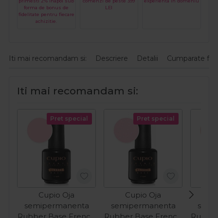
primesti 2% inapoi sub
comenzi de peste 399
experienta in domeniu
forma de bonus de
LEI
fidelitate pentru fiecare
achizitie.
Iti mai recomandam si:
Descriere
Detalii
Cumparate fre
Iti mai recomandam si:
Pret special
Pret special
Cupio Oja
Cupio Oja
C
semipermanenta
semipermanenta
semi
Rubber Base French
Rubber Base French
Rubber