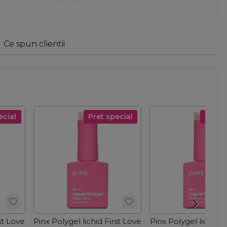
Ce spun clientii
ecial
Pret special
Pret s
st Love
Pinx Polygel lichid First Love
Pinx Polygel lichid F