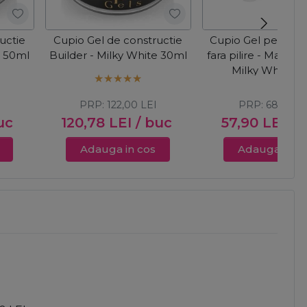
uctie
Cupio Gel de constructie
Cupio Gel pentru 
e 50ml
Builder - Milky White 30ml
fara pilire - Make-
Milky White 1
PRP:
122,00
LEI
PRP:
68,00
L
uc
120,78
LEI
/ buc
57,90
LEI
/ 
Adauga in cos
Adauga in c