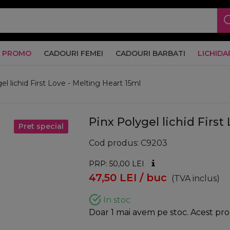
PROMO
CADOURI FEMEI
CADOURI BARBATI
LICHIDA
el lichid First Love - Melting Heart 15ml
Pinx Polygel lichid First
Pret special
Cod produs
C9203
PRP: 50,00
LEI
47,50
LEI
/ buc
(TVA inclus)
In stoc
Doar 1 mai avem pe stoc. Acest prod