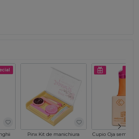
ecial
Pret s
nghii
Pinx Kit de manichiura
Cupio Oja semiper