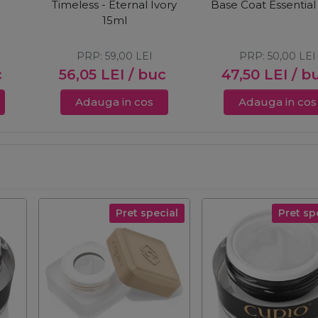
Timeless - Eternal Ivory
Base Coat Essential
15ml
PRP:
59,00
LEI
PRP:
50,00
LEI
c
56,05
LEI
/ buc
47,50
LEI
/ b
Adauga in cos
Adauga in cos
Pret special
Pret sp