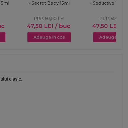
15ml
- Secret Baby 15ml
- Seductive Touc
PRP:
50,00
LEI
PRP:
50,00
L
uc
47,50
LEI
/ buc
47,50
LEI
/ 
Adauga in cos
Adauga in c
lului clasic.