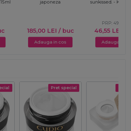
 15ml
japoneza
sunkissed. - Kiss&
PRP:
49,00
L
uc
185,00
LEI
/ buc
46,55
LEI
/ 
Adauga in cos
Adauga in c
ecial
Pret special
Pret s