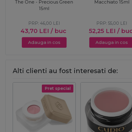
The One - Precious Green
Macchiato 15ml
15ml
PRP:
46,00
LEI
PRP:
55,00
LEI
43,70
LEI
/ buc
52,25
LEI
/ bu
Adauga in cos
Adauga in cos
Alti clienti au fost interesati de:
Pret special