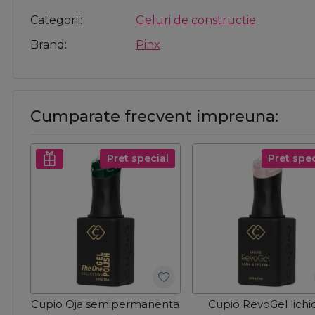
Categorii
Geluri de constructie
Brand
Pinx
Cumparate frecvent impreuna:
Pret special
Pret spec
Cupio Oja semipermanenta
Cupio RevoGel lichid