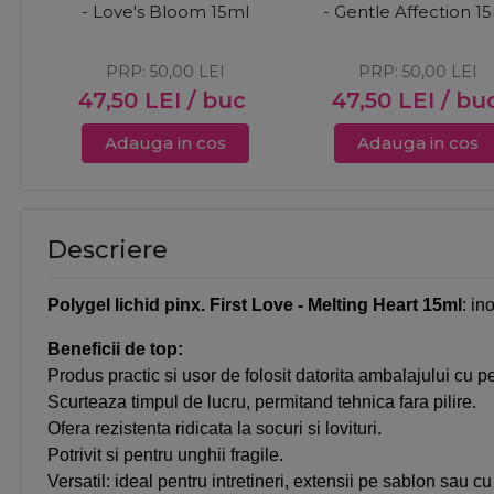
- Love's Bloom 15ml
- Gentle Affection 1
PRP:
50,00
LEI
PRP:
50,00
LEI
47,50
LEI
/ buc
47,50
LEI
/ bu
Adauga in cos
Adauga in cos
Descriere
Polygel lichid pinx. First Love - Melting Heart 15ml
: in
Beneficii de top:
Produs practic si usor de folosit datorita ambalajului cu p
Scurteaza timpul de lucru, permitand tehnica fara pilire.
Ofera rezistenta ridicata la socuri si lovituri.
Potrivit si pentru unghii fragile.
Versatil: ideal pentru intretineri, extensii pe sablon sau cu