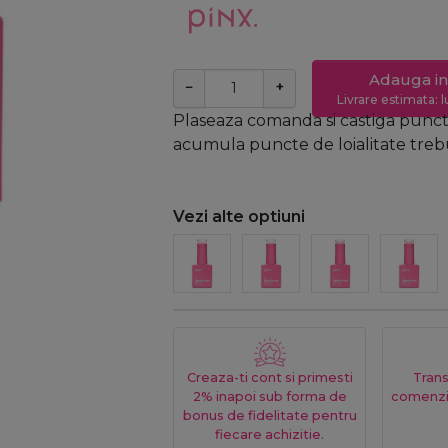
Adauga in
−
+
Livrare estimata: l
Plaseaza comanda si castiga puncte
acumula puncte de loialitate trebui
Vezi alte optiuni
Creaza-ti cont si primesti
Trans
2% inapoi sub forma de
comenzi
bonus de fidelitate pentru
fiecare achizitie.