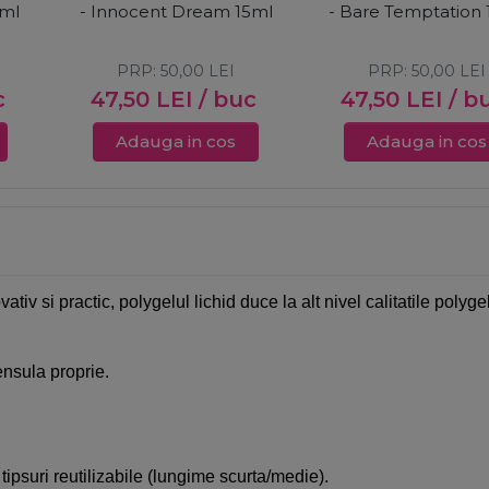
5ml
- Innocent Dream 15ml
- Bare Temptation 
PRP:
50,00
LEI
PRP:
50,00
LEI
c
47,50
LEI
/ buc
47,50
LEI
/ b
Adauga in cos
Adauga in cos
ovativ si practic, polygelul lichid duce la alt nivel calitatile polyge
ensula proprie.
 tipsuri reutilizabile (lungime scurta/medie).