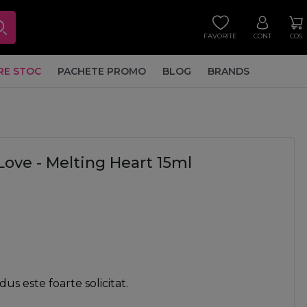
FAVORITE
CONT
COS
RE STOC
PACHETE PROMO
BLOG
BRANDS
 Love - Melting Heart 15ml
us este foarte solicitat.