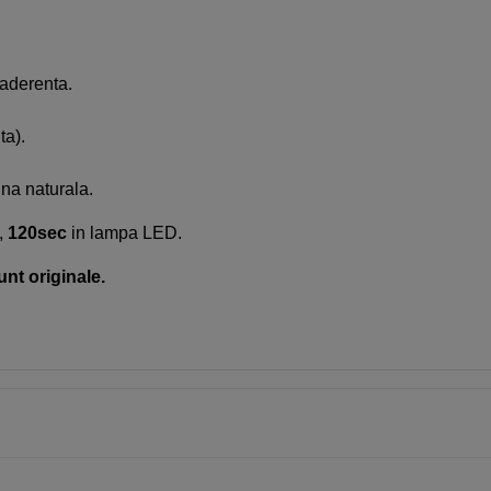
 aderenta.
ta).
ina naturala.
,
120sec
in lampa LED.
unt originale.