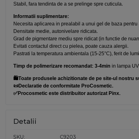
Stabil, fara tendinta de a se prelinge spre cuticula.
Informatii suplimentare:
Necesita aplicarea in prealabil a unui gel de baza pentru
Densitate medie, autonivelare ridicata.
Grad de pigmentare mediu spre ridicat (in functie de nuan
Evitati contactul direct cu pielea, poate cauza alergii.
Pastrati la temperatura ambientala (15-25°C), ferit de lum
Timp de polimerizare recomandat:
3-4min
in lampa UV
🛍️Toate produsele achizitionate de pe site-ul nostru s
📜Declaratie de conformitate ProCosmetic.
✅Procosmetic este distribuitor autorizat Pinx.
Detalii
SKU
C9203