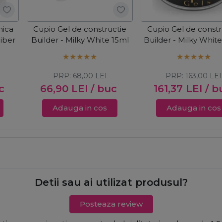
nica
Cupio Gel de constructie
Cupio Gel de constr
Fiber
Builder - Milky White 15ml
Builder - Milky Whit
PRP:
68,00
LEI
PRP:
163,00
LEI
c
66,90
LEI
/ buc
161,37
LEI
/ b
Adauga in cos
Adauga in cos
Detii sau ai utilizat produsul?
Posteaza review