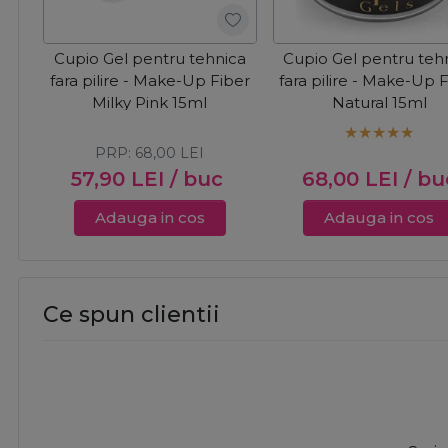
Cupio Gel pentru tehnica
Cupio Gel pentru teh
fara pilire - Make-Up Fiber
fara pilire - Make-Up 
Milky Pink 15ml
Natural 15ml
PRP:
68,00
LEI
57,90
LEI
/ buc
68,00
LEI
/ bu
Adauga in cos
Adauga in cos
Ce spun clientii