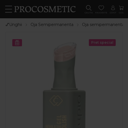
CAUTA
FAVORITE
CONT
COS
💅Unghii
Oja Semipermanenta
Oja semipermanenta
Pret special