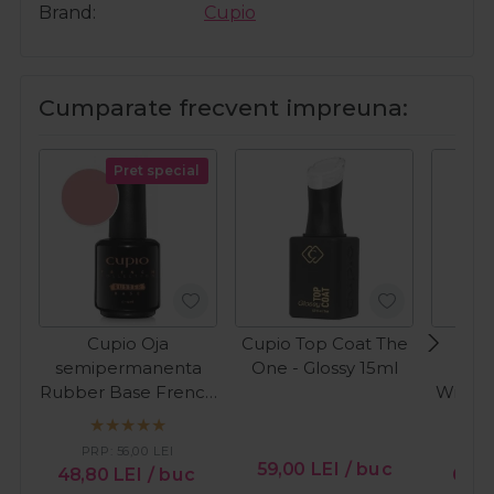
Brand
Cupio
Cumparate frecvent impreuna:
Pret special
Cupio Oja
Cupio Top Coat The
Cupi
semipermanenta
One - Glossy 15ml
Dia
Rubber Base French
Wipe&S
Collection - Perfect
French 15ml
PRP:
56,00
LEI
59,00
LEI
/ buc
48,80
LEI
/ buc
60,