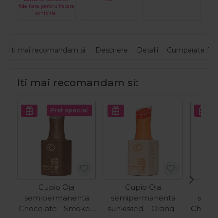
fidelitate pentru fiecare
achizitie.
Iti mai recomandam si:
Descriere
Detalii
Cumparate fre
Iti mai recomandam si:
Pret special
Cupio Oja
Cupio Oja
C
semipermanenta
semipermanenta
semi
Chocolate - Smoked
sunkissed. - Orange
Chocol