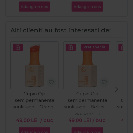
Adauga in cos
Adauga in cos
Ada
Alti clienti au fost interesati de:
Pret special
Cupio Oja
Cupio Oja
C
semipermanenta
semipermanenta
semi
sunkissed. - Orange
sunkissed. - Bellini by
sunkis
Wave 15ml
the Pool 15ml
in 
PRP:
49,83
LEI
PR
49,00
LEI
/ buc
49,00
LEI
/ buc
49,
Adauga in cos
Adauga in cos
Ada