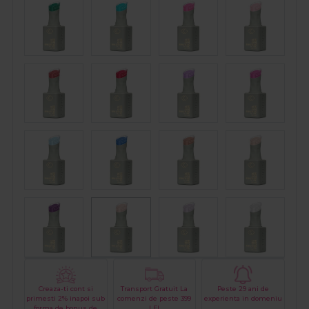
Creaza-ti cont si
Transport Gratuit La
Peste 29 ani de
primesti 2% inapoi sub
comenzi de peste 399
experienta in domeniu
forma de bonus de
LEI