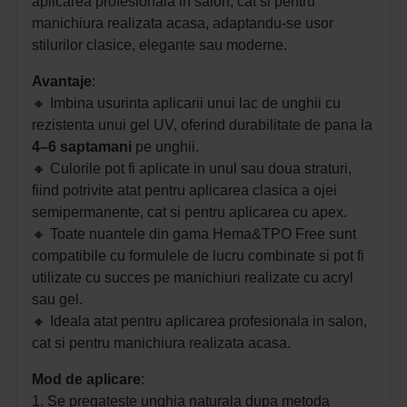
aplicarea profesionala in salon, cat si pentru
manichiura realizata acasa, adaptandu-se usor
stilurilor clasice, elegante sau moderne.
Avantaje
:
🔸
Imbina usurinta aplicarii unui lac de unghii cu
rezistenta unui gel UV, oferind durabilitate de pana la
4–6 saptamani
pe unghii.
🔸
Culorile pot fi aplicate in unul sau doua straturi,
fiind potrivite atat pentru aplicarea clasica a ojei
semipermanente, cat si pentru aplicarea cu apex.
🔸
Toate nuantele din gama Hema&TPO Free sunt
compatibile cu formulele de lucru combinate si pot fi
utilizate cu succes pe manichiuri realizate cu acryl
sau gel.
🔸 I
deala atat pentru aplicarea profesionala in salon,
cat si pentru manichiura realizata acasa.
Mod de aplicare
:
1. Se pregateste unghia naturala dupa metoda