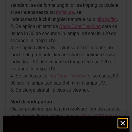
standard: se da forma unghiilor, se imping cuticulele
si se indeparteaza cu
forfecuta
, se
indeparteaza luciul unghiei naturale cu o
pila buffer
.
2. Se aplica un strat de
Base Coat The One
care se
usuca in 30 de secunde in lampa led sau in 120 de
secunde in lampa UV.
3. Se aplica alternativ 1 strat sau 2 de culoare -
in
functie de preferinte
; fiecare strat se polimerizeaza
individual: 30 de secunde in lampa led sau 120 de
secunde in lampa UV.
4. Se sigileaza cu
Top Coat The One
si se usuca 60-
90 sec in lampa Led sau 3-4 min in lampa UV.
5. Se sterge stratul lipicios cu cleaner.
Mod de indepartare:
Oja se poate indeparta prin dizolvare; pentru aceasta
aveti nevoie fie de lichidul special
Soak Off Remover
,
fie de
Acetona Pura
.