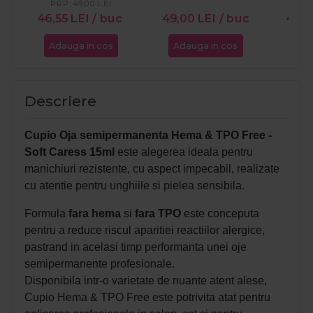
Cacao 15ml
Wave 15ml
Cr
PRP:
49,00
LEI
PR
46,55
LEI
/ buc
49,00
LEI
/ buc
46,5
Adauga in cos
Adauga in cos
Ada
Descriere
Cupio Oja semipermanenta Hema & TPO Free -
Soft Caress 15ml
este alegerea ideala pentru
manichiuri rezistente, cu aspect impecabil, realizate
cu atentie pentru unghiile si pielea sensibila.
Formula
fara hema
si
fara TPO
este conceputa
pentru a reduce riscul aparitiei reactiilor alergice,
pastrand in acelasi timp performanta unei oje
semipermanente profesionale.
Disponibila intr-o varietate de nuante atent alese,
Cupio Hema & TPO Free este potrivita atat pentru