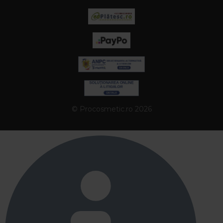
© Procosmetic.ro 2026