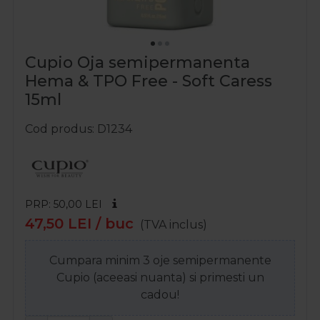
Cupio Oja semipermanenta
Hema & TPO Free - Soft Caress
15ml
Cod produs
D1234
PRP: 50,00
LEI
47,50
LEI
/ buc
(TVA inclus)
Cumpara minim 3 oje semipermanente
Cupio (aceeasi nuanta) si primesti un
cadou!