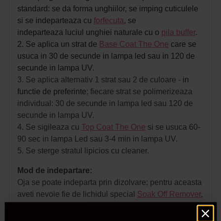
standard: se da forma unghiilor, se imping cuticulele
si se indeparteaza cu
forfecuta
, se
indeparteaza luciul unghiei naturale cu o
pila buffer
.
2. Se aplica un strat de
Base Coat The One
care se
usuca in 30 de secunde in lampa led sau in 120 de
secunde in lampa UV.
3. Se aplica alternativ 1 strat sau 2 de culoare -
in
functie de preferinte
; fiecare strat se polimerizeaza
individual: 30 de secunde in lampa led sau 120 de
secunde in lampa UV.
4. Se sigileaza cu
Top Coat The One
si se usuca 60-
90 sec in lampa Led sau 3-4 min in lampa UV.
5. Se sterge stratul lipicios cu cleaner.
Mod de indepartare:
Oja se poate indeparta prin dizolvare; pentru aceasta
aveti nevoie fie de lichidul special
Soak Off Remover
,
fie de
Acetona Pura
.