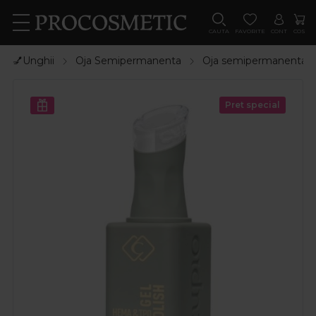
CAUTA
FAVORITE
CONT
COS
💅Unghii
Oja Semipermanenta
Oja semipermanenta
Pret special