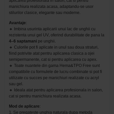
aplicarea profesionala in salon, cat si pentru
manichiura realizata acasa, adaptandu-se usor
stilurilor clasice, elegante sau moderne.
Avantaje
:
🔸
Imbina usurinta aplicarii unui lac de unghii cu
rezistenta unui gel UV, oferind durabilitate de pana la
4–6 saptamani
pe unghii.
🔸
Culorile pot fi aplicate in unul sau doua straturi,
fiind potrivite atat pentru aplicarea clasica a ojei
semipermanente, cat si pentru aplicarea cu apex.
🔸
Toate nuantele din gama Hema&TPO Free sunt
compatibile cu formulele de lucru combinate si pot fi
utilizate cu succes pe manichiuri realizate cu acryl
sau gel.
🔸 I
deala atat pentru aplicarea profesionala in salon,
cat si pentru manichiura realizata acasa.
Mod de aplicare
:
1. Se pregateste unghia naturala dupa metoda