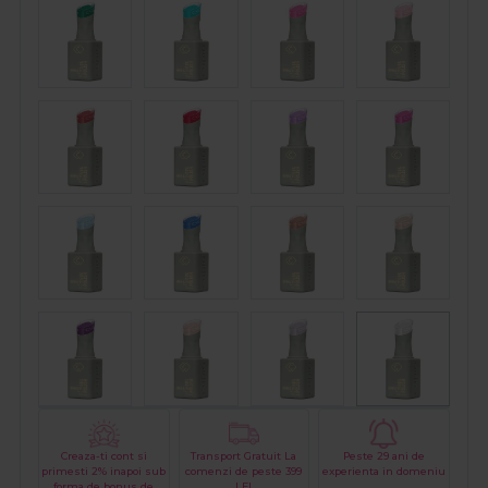
Creaza-ti cont si
Transport Gratuit La
Peste 29 ani de
primesti 2% inapoi sub
comenzi de peste 399
experienta in domeniu
forma de bonus de
LEI