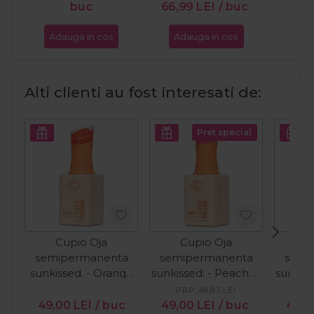
buc
66,99
LEI
/ buc
Adauga in cos
Adauga in cos
Ada
Alti clienti au fost interesati de:
Pret special
Cupio Oja
Cupio Oja
C
semipermanenta
semipermanenta
semi
sunkissed. - Orange
sunkissed. - Peaches
sunkiss
Wave 15ml
in Bloom 15ml
the
PRP:
49,83
LEI
PR
49,00
LEI
/ buc
49,00
LEI
/ buc
49,