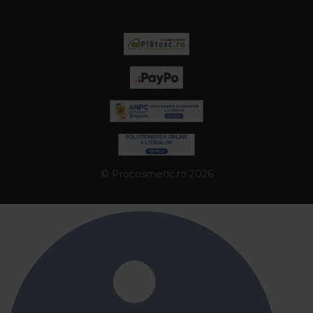
© Procosmetic.ro 2026