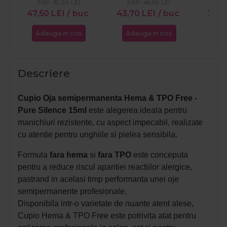
Skin Hug 15ml
15ml
Flas
PRP:
50,00
LEI
PRP:
46,00
LEI
PR
47,50
LEI
/ buc
43,70
LEI
/ buc
37,0
Adauga in cos
Adauga in cos
Ada
Descriere
Cupio Oja semipermanenta Hema & TPO Free -
Pure Silence 15ml
este alegerea ideala pentru
manichiuri rezistente, cu aspect impecabil, realizate
cu atentie pentru unghiile si pielea sensibila.
Formula
fara hema
si
fara TPO
este conceputa
pentru a reduce riscul aparitiei reactiilor alergice,
pastrand in acelasi timp performanta unei oje
semipermanente profesionale.
Disponibila intr-o varietate de nuante atent alese,
Cupio Hema & TPO Free este potrivita atat pentru