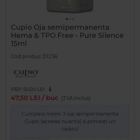
Cupio Oja semipermanenta
Hema & TPO Free - Pure Silence
15ml
Cod produs
D1236
PRP: 50,00
LEI
47,50
LEI
/ buc
(TVA inclus)
Cumpara minim 3 oje semipermanente
Cupio (aceeasi nuanta) si primesti un
cadou!