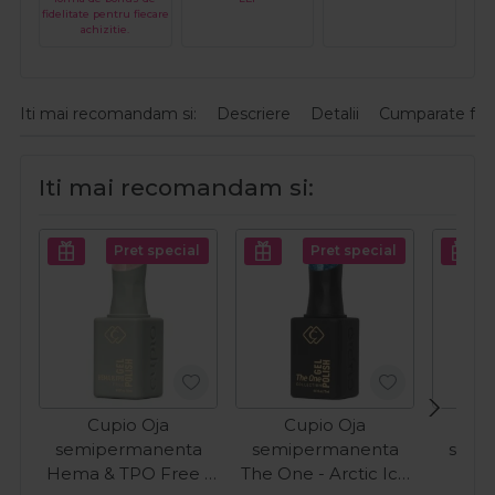
fidelitate pentru fiecare
achizitie.
Iti mai recomandam si:
Descriere
Detalii
Cumparate fre
Iti mai recomandam si:
Pret special
Pret special
Cupio Oja
Cupio Oja
C
semipermanenta
semipermanenta
semi
Hema & TPO Free -
The One - Arctic Ice
Effe