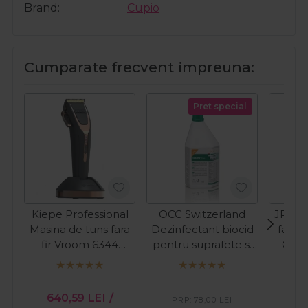
Brand
Cupio
Cumparate frecvent impreuna:
Pret special
Kiepe Professional
OCC Switzerland
JRL Ma
Masina de tuns fara
Dezinfectant biocid
fara f
fir Vroom 6344
pentru suprafete si
Clip
11000RPM Cordless
instrumentar
Isorapid Spray
PR
1000ml
640,59
LEI
/
75
PRP:
78,00
LEI