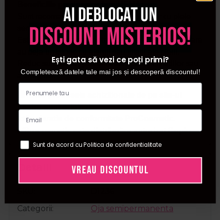
Beneficiile produselor fara HEMA:
Ai deblocat un
Sunt recomandate indeosebi persoanelor cu piele
discount misterios!
sensibila.
Este formula cea mai potrivita pentru persoanele care
au deja un istoric cu alergii sau iritatii ale pielii.
Ești gata să vezi ce poți primi?
Reduc substantial posibilitatea aparitiei iritatiilor sau
Completează datele tale mai jos și descoperă discountul!
a alergiilor.
🛍️Toate produsele achizitionate de pe site-ul
nostru sunt originale.
📜Declaratie de conformitate ProCosmetic.
✅Procosmetic este distribuitor autorizat Cupio.
Sunt de acord cu Politica de confidentialitate
Detalii
VREAU DISCOUNTUL
SKU
D1236
Categorii
Oja semipermanenta