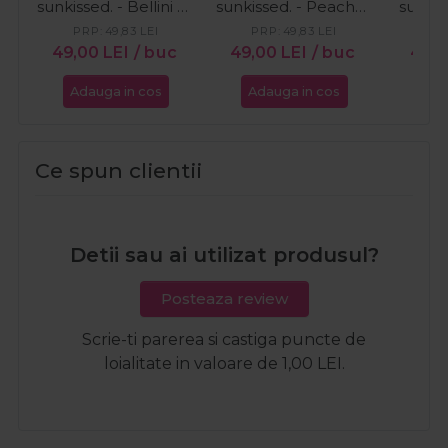
sunkissed. - Bellini by
sunkissed. - Peaches
sunkis
the Pool 15ml
in Bloom 15ml
W
PRP:
49,83
LEI
PRP:
49,83
LEI
49,00
LEI
/ buc
49,00
LEI
/ buc
49,
Adauga in cos
Adauga in cos
Ada
Ce spun clientii
Detii sau ai utilizat produsul?
Posteaza review
Scrie-ti parerea si castiga puncte de
loialitate in valoare de 1,00 LEI.