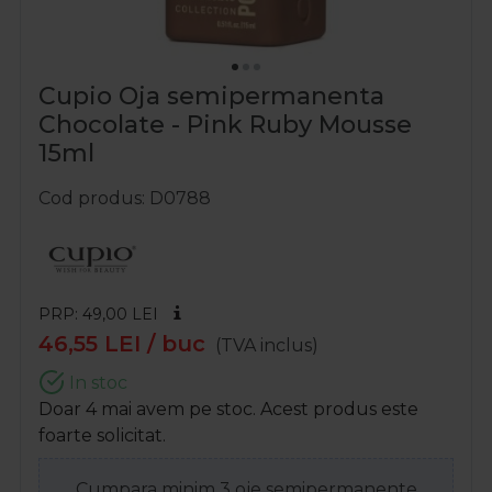
Cupio Oja semipermanenta
Chocolate - Pink Ruby Mousse
15ml
Cod produs
D0788
PRP: 49,00
LEI
46,55
LEI
/ buc
(TVA inclus)
In stoc
Doar 4 mai avem pe stoc. Acest produs este
foarte solicitat.
Cumpara minim 3 oje semipermanente