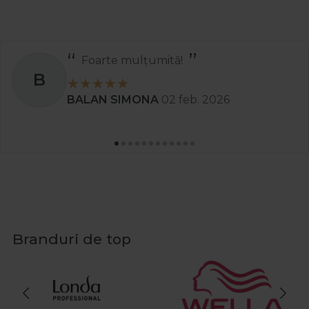
Recomand
S
. 2026
Stanciu Aura Andree
Branduri de top