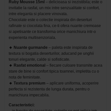
Ruby Mousse 15ml
– delicioasa si irezistibila; este o
invitatie la rasfat, un mix intre senzualitate si confort,
intre eleganta si placere vinovata.
Chocolate este o colectie inspirata din deserturi
rafinate si ciocolata fina, ce-ti ofera nuante cremoase
si apetisante ce transforma orice manichiura intr-o
experienta multisenzoriala.
🔸
Nuante gurmande
– paleta este inspirata de
textura si bogatia deserturilor, aducand pe unghii
tonuri elegante, calde si sofisticate.
🔸
Rasfat emotional
– fiecare culoare transmite acea
stare de bine si confort tipica toamnei, impletita cu o
nota de feminitate.
🔸
Textura premium
– aplicare uniforma, acoperire
perfecta si rezistenta de lunga durata, pentru o
manichiura impecabila.
Caracteristici:
– in functie de necesitate, culorile se pot aplica intr-