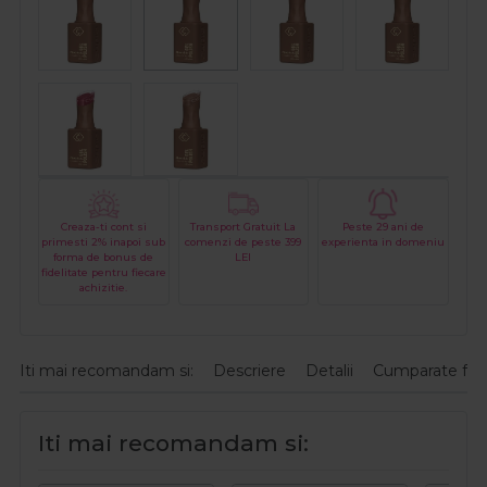
Creaza-ti cont si
Transport Gratuit La
Peste 29 ani de
primesti 2% inapoi sub
comenzi de peste 399
experienta in domeniu
forma de bonus de
LEI
fidelitate pentru fiecare
achizitie.
Iti mai recomandam si:
Descriere
Detalii
Cumparate fre
Iti mai recomandam si: