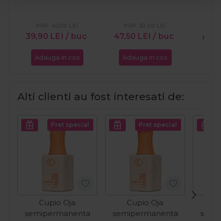
Fever Red 8ml
PRP:
42,00
LEI
PRP:
50,00
LEI
39,90
LEI
/ buc
47,50
LEI
/ buc
60,
Adauga in cos
Adauga in cos
Ada
Alti clienti au fost interesati de:
Pret special
Pret special
Cupio Oja
Cupio Oja
C
semipermanenta
semipermanenta
semi