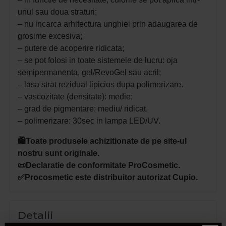
unul sau doua straturi;
– nu incarca arhitectura unghiei prin adaugarea de
grosime excesiva;
– putere de acoperire ridicata;
– se pot folosi in toate sistemele de lucru: oja
semipermanenta, gel/RevoGel sau acril;
– lasa strat rezidual lipicios dupa polimerizare.
– vascozitate (densitate): medie;
– grad de pigmentare: mediu/ ridicat.
– polimerizare: 30sec in lampa LED/UV.
🛍️Toate produsele achizitionate de pe site-ul
nostru sunt originale.
📜Declaratie de conformitate ProCosmetic.
✅Procosmetic este distribuitor autorizat Cupio.
Detalii