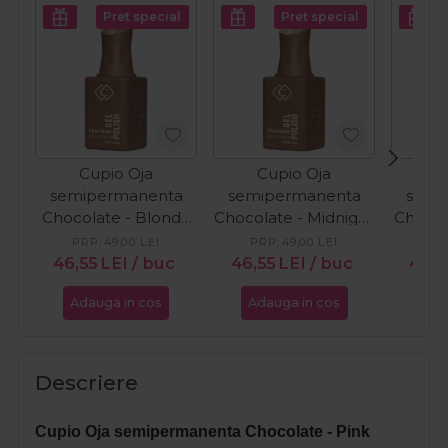
Pret special
Pret special
Cupio Oja
Cupio Oja
C
semipermanenta
semipermanenta
semi
Chocolate - Blonde
Chocolate - Midnight
Chocol
Brownie 15ml
Craving 15ml
Ca
PRP:
49,00
LEI
PRP:
49,00
LEI
PR
46,55
LEI
/ buc
46,55
LEI
/ buc
46,5
Adauga in cos
Adauga in cos
Ada
Descriere
Cupio Oja semipermanenta Chocolate - Pink