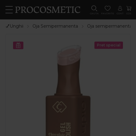
CAUTA
FAVORITE
CONT
COS
💅Unghii
Oja Semipermanenta
Oja semipermanenta
Pret special