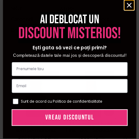
SKU
D0788
Ai deblocat un
Categorii
Oja semipermanenta
discount misterios!
Brand
Cupio
Ești gata să vezi ce poți primi?
Completează datele tale mai jos și descoperă discountul!
Cumparate frecvent impreuna:
Pret special
Pret special
Sunt de acord cu Politica de confidentialitate
VREAU DISCOUNTUL
Cupio Oja
Pinx Polygel lichid
Cupi
semipermanenta
First Love - Seductive
Dia
3in1 Mani Pedi -
Touch 15ml
Wipe&S