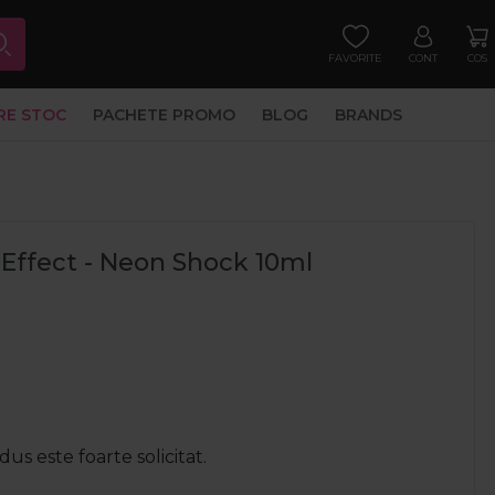
FAVORITE
CONT
COS
RE STOC
PACHETE PROMO
BLOG
BRANDS
 Effect - Neon Shock 10ml
us este foarte solicitat.