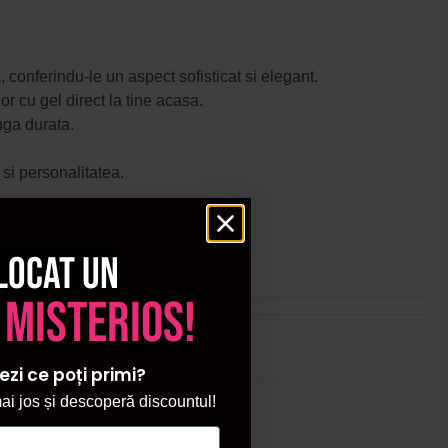
a, conferindu-le un aspect sofisticat si elegant.
r cu gel direct la tine acasa.
unga durata.
 si personalitatea.
locat un
 misterios!
ezi ce poți primi?
i jos și descoperă discountul!