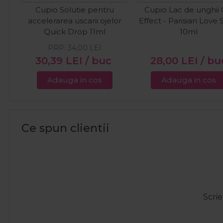
Cupio Solutie pentru
Cupio Lac de unghii 
accelerarea uscarii ojelor
Effect - Parisian Love 
Quick Drop 11ml
10ml
PRP:
34,00
LEI
30,39
LEI
/ buc
28,00
LEI
/ bu
Adauga in cos
Adauga in cos
Ce spun clientii
Scrie