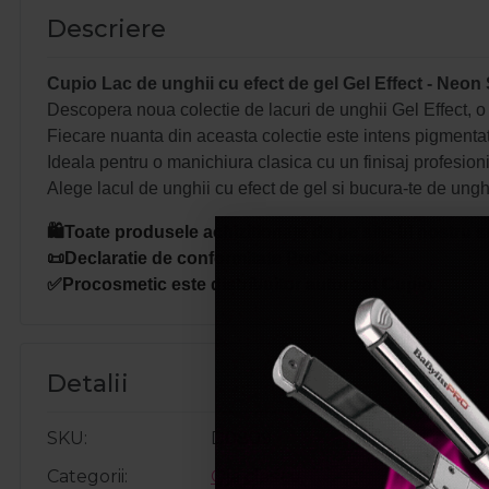
Descriere
Cupio Lac de unghii cu efect de gel Gel Effect - Neo
Descopera noua colectie de lacuri de unghii Gel Effect, o 
Fiecare nuanta din aceasta colectie este intens pigmentat
Ideala pentru o manichiura clasica cu un finisaj profesioni
Alege lacul de unghii cu efect de gel si bucura-te de unghii 
🛍️Toate produsele achizitionate de pe site-ul nostru s
📜Declaratie de conformitate ProCosmetic.
✅Procosmetic este distribuitor autorizat Cupio.
Detalii
SKU
D0809
Categorii
Oja clasica
,