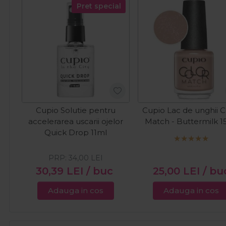
Pret special
Cupio Solutie pentru
Cupio Lac de unghii C
accelerarea uscarii ojelor
Match - Buttermilk 1
Quick Drop 11ml
PRP:
34,00
LEI
30,39
LEI
/ buc
25,00
LEI
/ bu
Adauga in cos
Adauga in cos