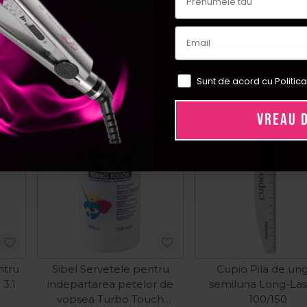
Sunt de acord cu Politica
VREAU 
ial
Pret special
ntru
Sibel Servetele pentru
Cupio Pila de ung
 3.1
indepartarea petelor de
semiluna Long-Las
l
vopsea Turbo Touch
100/150