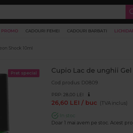
PROMO
CADOURI FEMEI
CADOURI BARBATI
LICHIDA
 Neon Shock 10ml
Cupio Lac de unghii Gel
Pret special
Cod produs
D0809
PRP: 28,00
LEI
26,60
LEI
/ buc
(TVA inclus)
In stoc
Doar 1 mai avem pe stoc. Acest prod