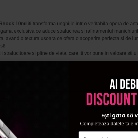
n Shock 10ml
iti transforma unghiile intr-o veritabila opera de art
gama exclusiva ce aduce stralucirea si rafinamentul manichiurilo
a, avand o textura usoara ce ofera o acoperire perfecta si de l
st!
stralucitoare si pline de viata, care iti vor pune in valoare stilul
unt originale.
Ai deb
discount
Ești gata să v
Completează datele tale ma