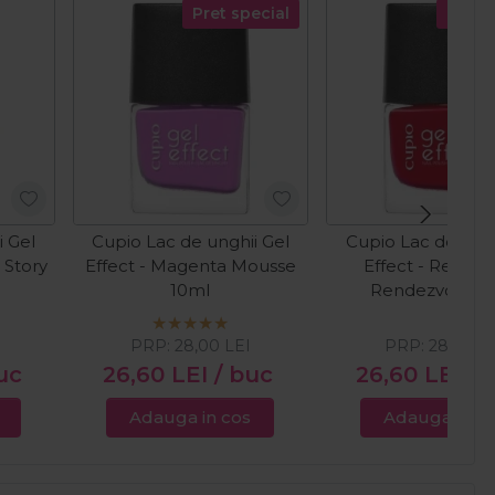
Pret special
Pret s
i Gel
Cupio Lac de unghii Gel
Cupio Lac de ungh
e Story
Effect - Magenta Mousse
Effect - Red Ca
10ml
Rendezvous 1
PRP:
28,00
LEI
PRP:
28,00
L
uc
26,60
LEI
/ buc
26,60
LEI
/ 
Adauga in cos
Adauga in c