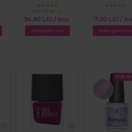
100buc
PRP:
47,48
LEI
c
34,90
LEI
/ buc
7,00
LEI
/ b
Adauga in cos
Adauga in cos
Pret sp