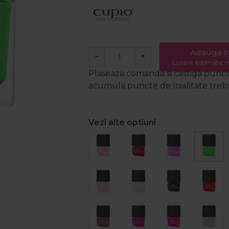
Adauga i
−
+
Livrare estimata: m
Plaseaza comanda si castiga puncte
acumula puncte de loialitate trebui
Vezi alte optiuni