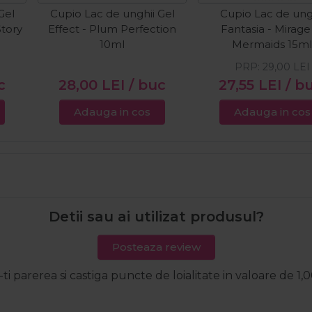
Gel
Cupio Lac de unghii Gel
Cupio Lac de ung
Story
Effect - Plum Perfection
Fantasia - Mirage
10ml
Mermaids 15m
PRP:
29,00
LEI
c
28,00
LEI
/ buc
27,55
LEI
/ b
Adauga in cos
Adauga in cos
Detii sau ai utilizat produsul?
Posteaza review
-ti parerea si castiga puncte de loialitate in valoare de 1,0