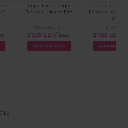
hii
Cupio Lac de unghii
Cupio Lac de un
 of
Fantasia - Illusion 15ml
Fantasia - Celestia
l
15ml
PRP:
29,00
LEI
PRP:
29,00
L
uc
27,55
LEI
/ buc
27,55
LEI
/ 
Adauga in cos
Adauga in c
0 LEI.