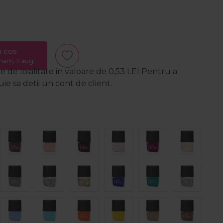
n cos
arți, 11 aug.
 de loialitate in valoare de
0,53
LEI
Pentru a
e sa detii un cont de client.