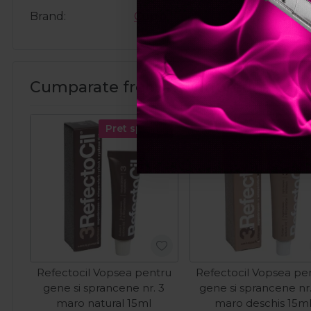
Brand
Cupio
Cumparate frecvent impreuna:
Pret special
Pret spec
Refectocil Vopsea pentru
Refectocil Vopsea pe
gene si sprancene nr. 3
gene si sprancene nr.
maro natural 15ml
maro deschis 15m