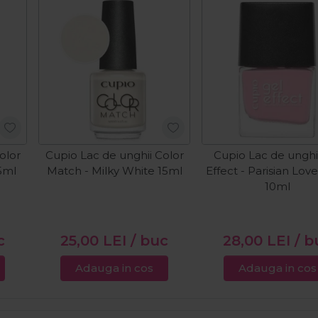
olor
Cupio Lac de unghii Color
Cupio Lac de unghi
5ml
Match - Milky White 15ml
Effect - Parisian Lov
10ml
c
25,00
LEI
/ buc
28,00
LEI
/ b
Adauga in cos
Adauga in cos