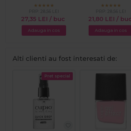
PRP:
28,56
LEI
PRP:
28,56
LEI
27,35
LEI
/ buc
21,80
LEI
/ bu
Adauga in cos
Adauga in cos
Alti clienti au fost interesati de:
Pret special