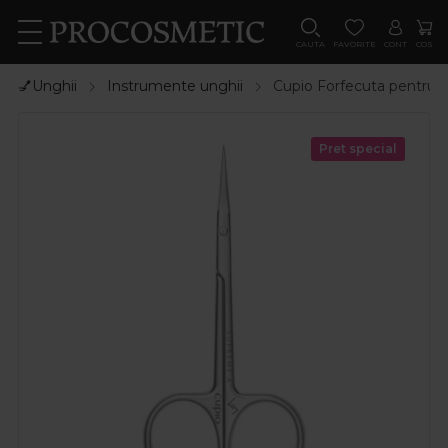
CAUTA
FAVORITE
CONT
COS
💅Unghii
Instrumente unghii
Cupio Forfecuta pentru 
Pret special