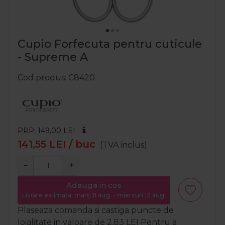
Cupio Forfecuta pentru cuticule
- Supreme A
Cod produs
C8420
PRP: 149,00
LEI
141,55
LEI
/ buc
(TVA inclus)
−
+
Adauga in cos
Livrare estimata: marți 11 aug. - miercuri 12 aug.
Plaseaza comanda si castiga puncte de
loialitate in valoare de
2,83
LEI
Pentru a