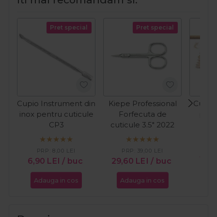
Pret special
Pret special
Cupio Instrument din
Kiepe Professional
Cupio 
inox pentru cuticule
Forfecuta de
port
CP3
cuticule 3.5" 2022
man
pedic
PRP:
8,00
LEI
PRP:
39,00
LEI
10,
6,90
LEI
/ buc
29,60
LEI
/ buc
Adauga in cos
Adauga in cos
Ada