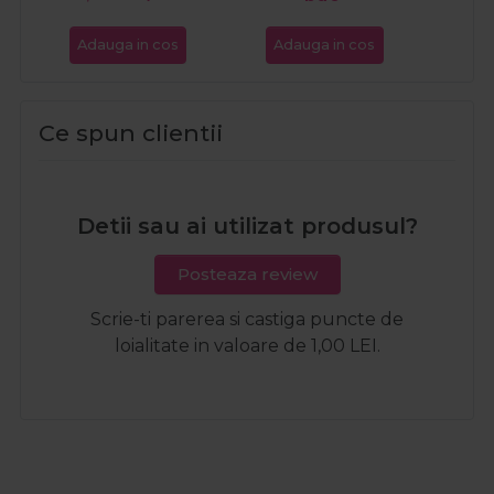
Adauga in cos
Adauga in cos
Ada
Ce spun clientii
Detii sau ai utilizat produsul?
Posteaza review
Scrie-ti parerea si castiga puncte de
loialitate in valoare de 1,00 LEI.