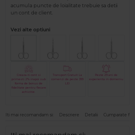
acumula puncte de loialitate trebuie sa detii
un cont de client.
Vezi alte optiuni
Creaza-ti cont si
Transport Gratuit La
Peste 29 ani de
primesti 2% inapoi sub
comenzi de peste 399
experienta in domeniu
forma de bonus de
LEI
fidelitate pentru fiecare
achizitie.
Iti mai recomandam si:
Descriere
Detalii
Cumparate fre
Iti mai recomandam si: