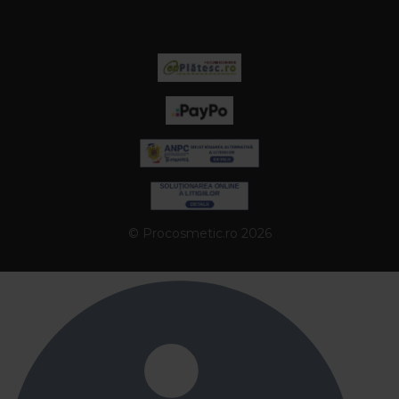
© Procosmetic.ro 2026