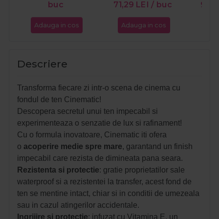
buc
71,29
LEI
/ buc
98,
Adauga in cos
Adauga in cos
Ada
Descriere
Transforma fiecare zi intr-o scena de cinema cu
fondul de ten Cinematic!
Descopera secretul unui ten impecabil si
experimenteaza o senzatie de lux si rafinament!
Cu o formula inovatoare, Cinematic iti ofera
o
acoperire medie spre mare
, garantand un finish
impecabil care rezista de dimineata pana seara.
Rezistenta si protectie
: gratie proprietatilor sale
waterproof si a rezistentei la transfer, acest fond de
ten se mentine intact, chiar si in conditii de umezeala
sau in cazul atingerilor accidentale.
Ingrijire si protectie
: infuzat cu Vitamina E, un