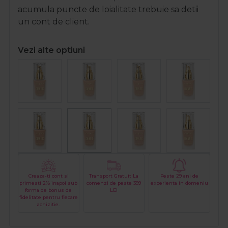
acumula puncte de loialitate trebuie sa detii
un cont de client.
Vezi alte optiuni
Creaza-ti cont si
Transport Gratuit La
Peste 29 ani de
primesti 2% inapoi sub
comenzi de peste 399
experienta in domeniu
forma de bonus de
LEI
fidelitate pentru fiecare
achizitie.