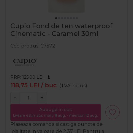
Cupio Fond de ten waterproof
Cinematic - Caramel 30ml
Cod produs
C7572
PRP: 125,00
LEI
118,75
LEI
/ buc
(TVA inclus)
−
+
Adauga in cos
Livrare estimata: marți 11 aug. - miercuri 12 aug.
Plaseaza comanda si castiga puncte de
loialitate in valoare de
2,37
LEI
Pentru a