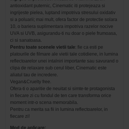
antioxidant puternic, Cinematic iti protejeaza si
ingrijeste pielea, luptand impotriva stresului oxidativ
si a poluarii; mai mult, ofera factor de protectie solara
10, o bariera suplimentara impotriva razelor nocive
UVA si UVB, asigurandu-ti nu doar o piele frumoasa,
ci si sanatoasa.
Pentru toate scenele vietii tale
: fie ca esti pe
platourile de filmare ale vietii tale cotidiene, in lumina
reflectoarelor unei intalniri importante sau savurand o
clipa de relaxare sub cerul liber, Cinematic este
aliatul tau de incredere.
Vegan&Cruelty free.
Ofera-ti o aparitie de neuitat si simte-te protagonista
in fiecare zi cu fondul de ten care transforma orice
moment intr-o scena memorabila.
Pentru ca merita sa fii in lumina reflectoarelor, in
fiecare zi!
Mod de aplicare: