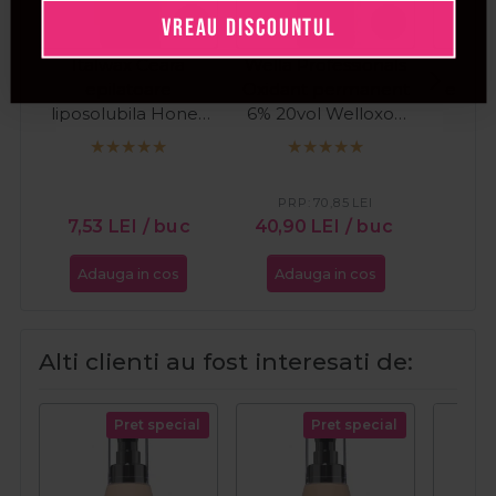
VREAU DISCOUNTUL
Italwax Ceara
Wella Professionals
Ita
epilatoare
Oxidant permanent
epila
liposolubila Honey
6% 20vol Welloxon
pe
100ml
Perfect 1000ml
sensi
Na
PRP:
70,85
LEI
7,53
LEI
/ buc
40,90
LEI
/ buc
60,
Adauga in cos
Adauga in cos
Ada
Alti clienti au fost interesati de:
Pret special
Pret special