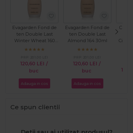
Evagarden Fond de
Evagarden Fond de
Cupio
ten Double Last
ten Double Last
wa
Winter Wheat 160
Almond 164 30ml
Cinema
30ml
PRP:
201,00
LEI
PRP:
201,00
LEI
120,60
LEI
/
120,60
LEI
/
PR
118,
buc
buc
Adauga in cos
Adauga in cos
Ada
Ce spun clientii
Detii sau ai utilizat produsul?