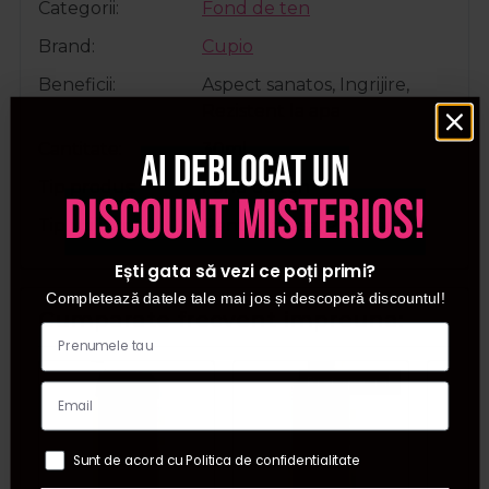
Categorii
Fond de ten
Brand
Cupio
Beneficii
Aspect sanatos, Ingrijire,
Rezistent la apa
Cantitate
30ml
Ai deblocat un
Tip produs
Fond de ten
discount misterios!
Tip utilizare
Pentru acasa, Profesional
Ești gata să vezi ce poți primi?
Completează datele tale mai jos și descoperă discountul!
Cumparate frecvent impreuna:
Pret special
Sunt de acord cu Politica de confidentialitate