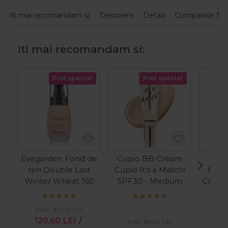
Iti mai recomandam si:
Descriere
Detalii
Cumparate fre
Iti mai recomandam si:
Pret special
Pret special
Evagarden Fond de
Cupio BB Cream
ten Double Last
Cupio It's a Match!
Meer
Winter Wheat 160
SPF30 - Medium
Crema
30ml
40ml
pent
Derm
PRP:
201,00
LEI
120,60
LEI
/
PRP:
85,00
LEI