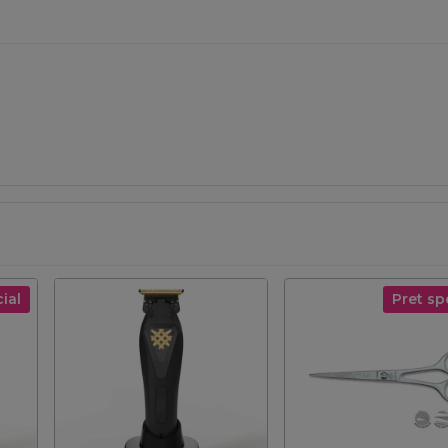
ial
Pret sp