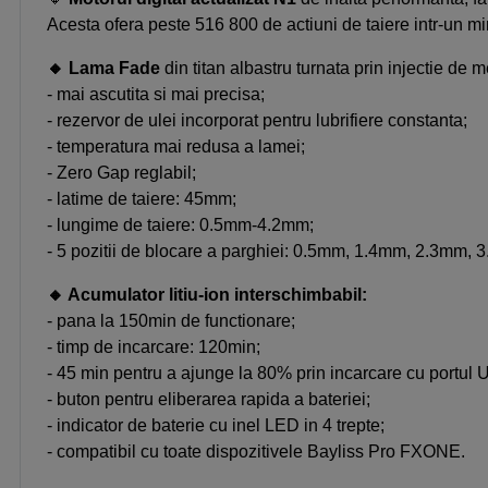
Acesta ofera peste 516 800 de actiuni de taiere intr-un 
🔸
Lama Fade
din titan albastru turnata prin injectie de 
- mai ascutita si mai precisa;
- rezervor de ulei incorporat pentru lubrifiere constanta;
- temperatura mai redusa a lamei;
- Zero Gap reglabil;
- latime de taiere: 45mm;
- lungime de taiere: 0.5mm-4.2mm;
- 5 pozitii de blocare a parghiei: 0.5mm, 1.4mm, 2.3mm,
🔸
Acumulator litiu-ion interschimbabil:
- pana la 150min de functionare;
- timp de incarcare: 120min;
- 45 min pentru a ajunge la 80% prin incarcare cu portul
- buton pentru eliberarea rapida a bateriei;
- indicator de baterie cu inel LED in 4 trepte;
- compatibil cu toate dispozitivele Bayliss Pro FXONE.