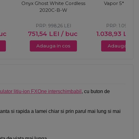
Onyx Ghost White Cordless
Vapor 5* Cordl
2020C-B-W
PRP:
998,26
LEI
PRP:
1.093,61
L
uc
751,54
LEI
/ buc
1.038,93
LEI
/
Adauga in cos
Adauga in c
lator litiu-ion FXOne interschimbabil
, cu buton de
nta si rapida a lamei chiar si prin parul mai lung si mai
ata de viata mai lunga.