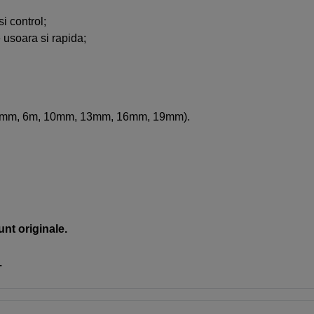
i control;
 usoara si rapida;
 4.8mm, 6m, 10mm, 13mm, 16mm, 19mm).
unt originale.
.