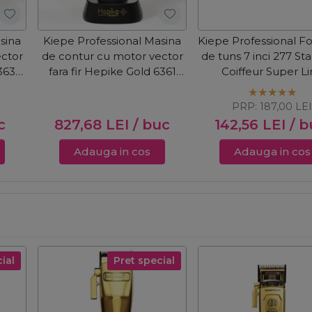
sina
Kiepe Professional Masina
Kiepe Professional F
ector
de contur cu motor vector
de tuns 7 inci 277 St
363
fara fir Hepike Gold 6361
Coiffeur Super L
Cordless
PRP:
187,00
LE
c
827,68
LEI
/ buc
142,56
LEI
/ b
Adauga in cos
Adauga in cos
ial
Pret special