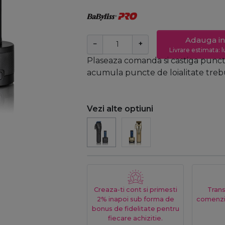
Adauga in
−
+
Livrare estimata: l
Plaseaza comanda si castiga puncte
acumula puncte de loialitate trebui
Vezi alte optiuni
Creaza-ti cont si primesti
Trans
2% inapoi sub forma de
comenzi
bonus de fidelitate pentru
fiecare achizitie.