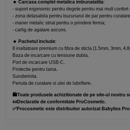
🔸
Carcasa complet metalica imbunatatita
:
- suport ergonomic pentru degete pentru mai mult confort s
- zona detasabila pentru buzunarul de par pentru curatare
- maner metalic striat pentru o prindere ferma;
- carlig de agatare ascuns.
🔸
Pachetul include
:
8 inaltatoare premium cu fibra de sticla (1.5mm, 3mm,
Baza de incarcare cu tensiune dubla.
Port de incarcare USB-C.
Protectie pentru lama.
Surubelnita.
Periuta de curatare si ulei de lubrifiere.
🛍️Toate produsele achizitionate de pe site-ul nostru s
📜Declaratie de conformitate ProCosmetic.
✅Procosmetic este distribuitor autorizat Babyliss Pro