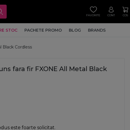
FAVORITE
CONT
COS
RE STOC
PACHETE PROMO
BLOG
BRANDS
l Black Cordless
uns fara fir FXONE All Metal Black
us este foarte solicitat.