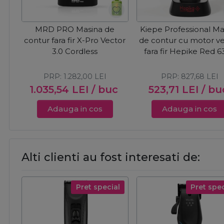
MRD PRO Masina de
Kiepe Professional Ma
contur fara fir X-Pro Vector
de contur cu motor v
3.0 Cordless
fara fir Hepike Red 6
Cordless
PRP:
1.282,00
LEI
PRP:
827,68
LEI
1.035,54
LEI
/ buc
523,71
LEI
/ bu
Adauga in cos
Adauga in cos
Alti clienti au fost interesati de:
Pret special
Pret spec