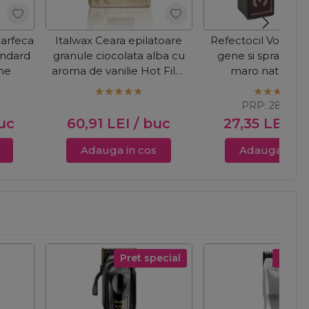
oarfeca
Italwax Ceara epilatoare
Refectocil Vopsea
andard
granule ciocolata alba cu
gene si sprancene
ine
aroma de vanilie Hot Film
maro natural 1
Ciocolata Alba 1kg
I
PRP:
28,56
LE
uc
60,91
LEI
/ buc
27,35
LEI
/ 
Adauga in cos
Adauga in c
Pret special
Pret s