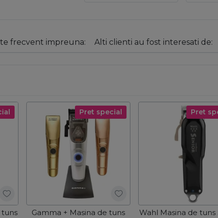
e frecvent impreuna:
Alti clienti au fost interesati de:
ial
Pret special
Pret sp
 tuns
Gamma + Masina de tuns
Wahl Masina de tuns 