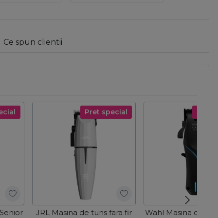
Ce spun clientii
ecial
Pret special
Pret s
Senior
JRL Masina de tuns fara fir
Wahl Masina de tuns 