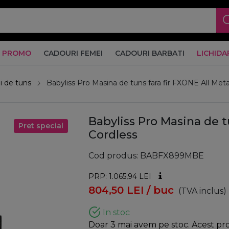
PROMO
CADOURI FEMEI
CADOURI BARBATI
LICHIDA
i de tuns
Babyliss Pro Masina de tuns fara fir FXONE All Meta
Babyliss Pro Masina de t
Pret special
Cordless
Cod produs
BABFX899MBE
PRP: 1.065,94
LEI
804,50
LEI
/ buc
(TVA inclus)
In stoc
Doar 3 mai avem pe stoc. Acest prod