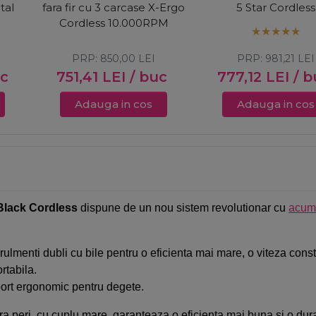
tal
fara fir cu 3 carcase X-Ergo
5 Star Cordless
Cordless 10.000RPM
PRP:
850,00
LEI
PRP:
981,21
LEI
uc
751,41
LEI
/ buc
777,12
LEI
/ b
Adauga in cos
Adauga in cos
 Black Cordless
dispune de un nou sistem revolutionar cu
acumu
lmenti dubli cu bile pentru o eficienta mai mare, o viteza consta
rtabila.
ort ergonomic pentru degete.
ra peri, cu cuplu mare, garanteaza o eficienta mai buna si o dur