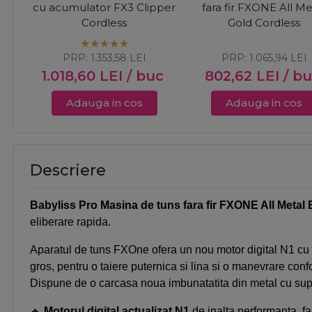
cu acumulator FX3 Clipper
fara fir FXONE All Me
Cordless
Gold Cordless
PRP:
1.353,58
LEI
PRP:
1.065,94
LEI
1.018,60
LEI
/ buc
802,62
LEI
/ b
Adauga in cos
Adauga in cos
Descriere
Babyliss Pro Masina de tuns fara fir FXONE All Metal
eliberare rapida.
Aparatul de tuns FXOne ofera un nou motor digital N1 cu ru
gros, pentru o taiere puternica si lina si o manevrare confo
Dispune de o carcasa noua imbunatatita din metal cu sup
🔸
Motorul digital actualizat N1
de inalta performanta, fa