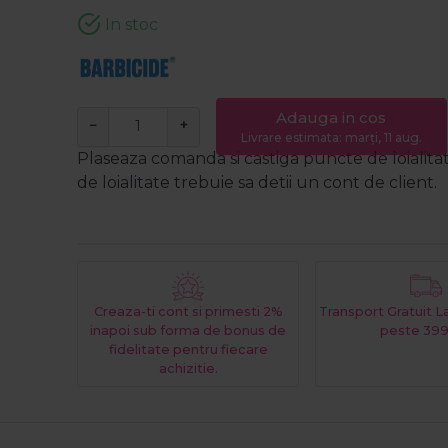
In stoc
Adauga in cos
−
+
Livrare estimata: marți, 11 aug.
Plaseaza comanda si castiga puncte de loialita
de loialitate trebuie sa detii un cont de client.
Creaza-ti cont si primesti 2%
Transport Gratuit 
inapoi sub forma de bonus de
peste 399
fidelitate pentru fiecare
achizitie.