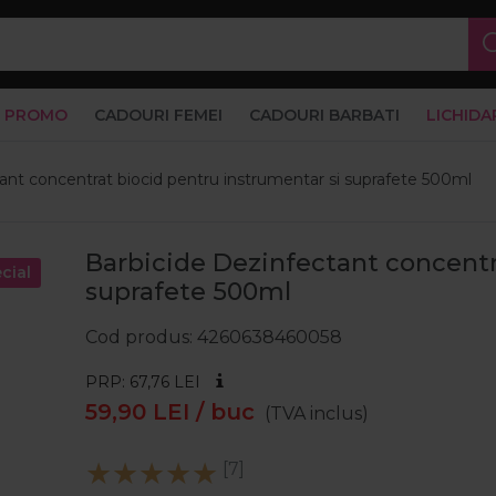
PROMO
CADOURI FEMEI
CADOURI BARBATI
LICHIDA
ant concentrat biocid pentru instrumentar si suprafete 500ml
Barbicide Dezinfectant concentr
cial
suprafete 500ml
Cod produs
4260638460058
PRP: 67,76
LEI
59,90
LEI
/ buc
(TVA inclus)
[7]