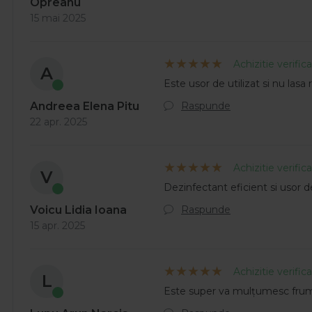
Opreanu
15 mai 2025
Achizitie verific
A
Este usor de utilizat si nu lasa 
Raspunde
Andreea Elena Pitu
22 apr. 2025
Achizitie verific
V
Dezinfectant eficient si usor 
Raspunde
Voicu Lidia Ioana
15 apr. 2025
Achizitie verific
L
Este super va mulțumesc fru