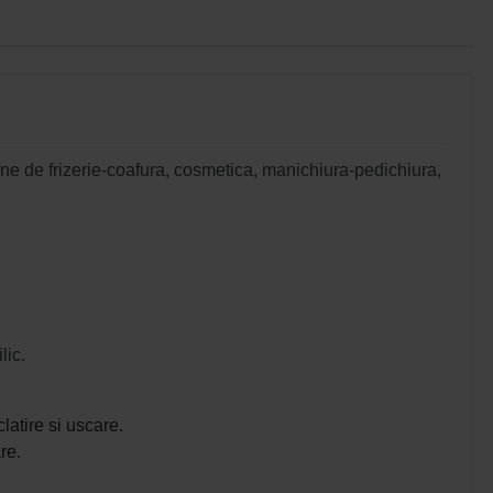
ane de frizerie-coafura, cosmetica, manichiura-pedichiura,
lic.
latire si uscare.
re.