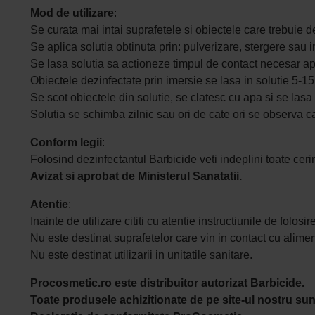
Mod de utilizare
:
Se curata mai intai suprafetele si obiectele care trebuie d
Se aplica solutia obtinuta prin: pulverizare, stergere sau 
Se lasa solutia sa actioneze timpul de contact necesar ap
Obiectele dezinfectate prin imersie se lasa in solutie 5-1
Se scot obiectele din solutie, se clatesc cu apa si se lasa
Solutia se schimba zilnic sau ori de cate ori se observa 
Conform legii
:
Folosind dezinfectantul Barbicide veti indeplini toate cerin
Avizat si aprobat de Ministerul Sanatatii.
Atentie
:
Inainte de utilizare cititi cu atentie instructiunile de folosir
Nu este destinat suprafetelor care vin in contact cu alimen
Nu este destinat utilizarii in unitatile sanitare.
Procosmetic.ro este distribuitor autorizat Barbicide.
Toate produsele achizitionate de pe site-ul nostru sunt