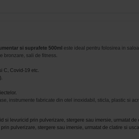
rumentar si suprafete 500ml
este ideal pentru folosirea in salo
e bronzare, sali de fitness.
si C, Covid-19 etc.
).
iectelor.
 instrumente fabricate din otel inoxidabil, sticla, plastic si acri
id si levuricid prin pulverizare, stergere sau imersie, urmatat de c
d prin pulverizare, stergere sau imersie, urmatat de clatire si usca