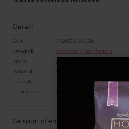
Declaratie de conformitate ProCosmetic.
Detalii
SKU
4260638460058
Categorii
Sterilizare / Dezinfectare
,
Brand
Barbicide
Beneficii
Bactericid, Virucid
Cantitate
500ml
Tip utilizare
Profesional
Ce spun clientii