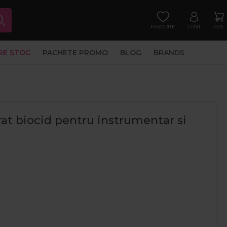
FAVORITE
CONT
COS
RE STOC
PACHETE PROMO
BLOG
BRANDS
at biocid pentru instrumentar si