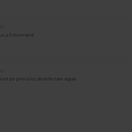
ata
s și îl recomand
ata
unt pe primul loc,dezinfectare sigura.