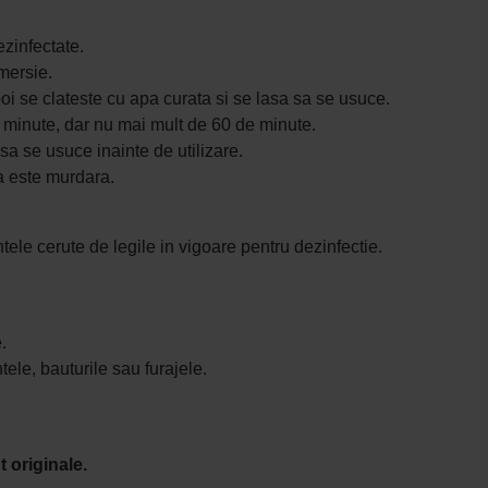
ezinfectate.
imersie.
oi se clateste cu apa curata si se lasa sa se usuce.
5 minute, dar nu mai mult de 60 de minute.
 sa se usuce inainte de utilizare.
ca este murdara.
tele cerute de legile in vigoare pentru dezinfectie.
e.
tele, bauturile sau furajele.
 originale.