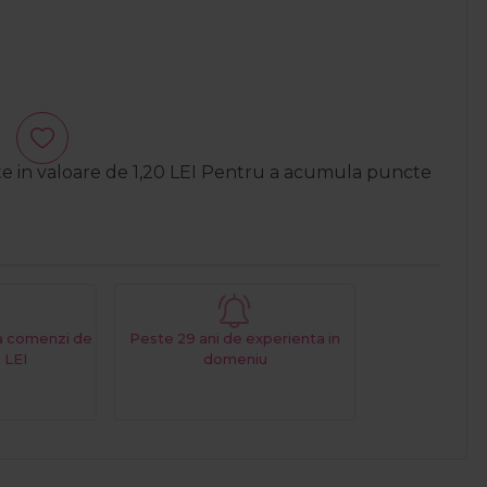
te in valoare de
1,20
LEI
Pentru a acumula puncte
La comenzi de
Peste 29 ani de experienta in
 LEI
domeniu