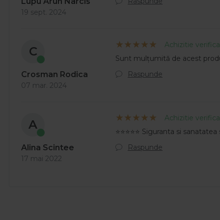
Raspunde
Lupu Arun Narcis
19 sept. 2024
Achizitie verific
C
Sunt mulțumită de acest produ
Raspunde
Crosman Rodica
07 mar. 2024
Achizitie verific
A
⭐⭐⭐⭐⭐ Siguranta si sanatatea s
Raspunde
Alina Scintee
17 mai 2022