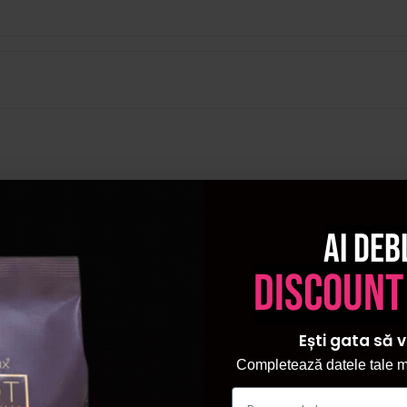
Ai deb
discount
Ești gata să v
Completează datele tale ma