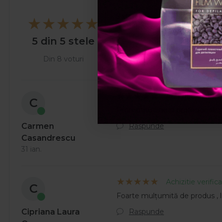
5 stele
4 stele
3 stele
5 din 5 stele
2 stele
1 stea
Din 8 voturi
Achizitie verific
C
Promptitudine și profesionalis
Raspunde
Carmen
Casandrescu
31 ian.
Achizitie verific
C
Foarte mulțumită de produs , l
Raspunde
Cipriana Laura