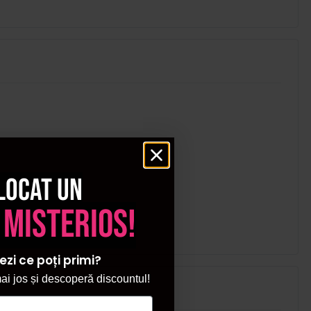
locat un
 misterios!
ezi ce poți primi?
i jos și descoperă discountul!