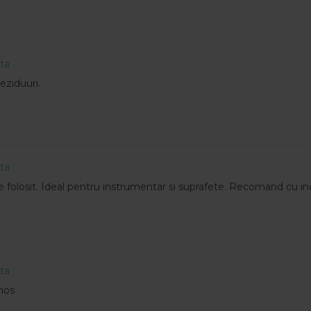
ata
reziduuri.
ata
de folosit. Ideal pentru instrumentar si suprafete. Recomand cu in
ata
mos